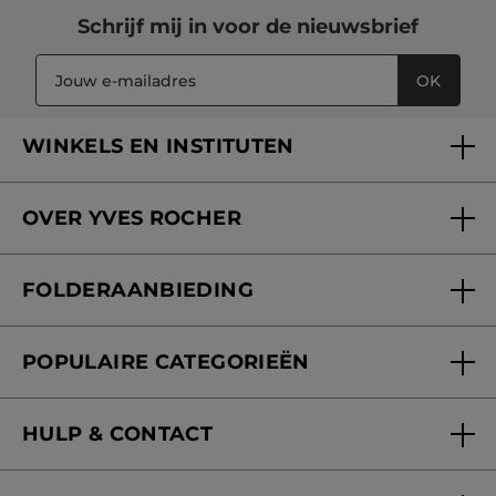
Schrijf mij in voor
de nieuwsbrief
OK
WINKELS EN INSTITUTEN
Een winkel of instituut vinden
OVER YVES ROCHER
Verzorging in onze Schoonheidsinstituten
Wie zijn we
Mijn klantenkaart
FOLDERAANBIEDING
Onze beloften
Folderaanbieding
Fondation Yves Rocher
POPULAIRE CATEGORIEËN
Blog Act Beautiful
Nieuwe producten
HULP & CONTACT
Aanbiedingen
Volg mijn bestelling
Bestsellers