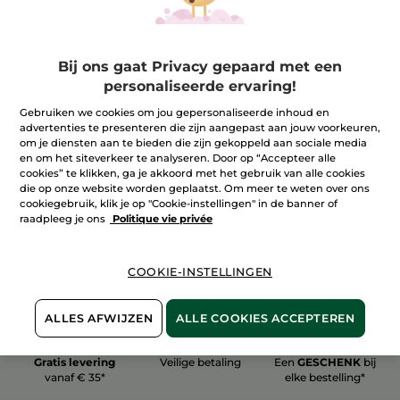
Bij ons gaat Privacy gepaard met een
personaliseerde ervaring!
100%
plantaardig
60 hectare
Gebruiken we cookies om jou gepersonaliseerde inhoud en
biologische velden
advertenties te presenteren die zijn aangepast aan jouw voorkeuren,
om je diensten aan te bieden die zijn gekoppeld aan sociale media
en om het siteverkeer te analyseren. Door op “Accepteer alle
cookies” te klikken, ga je akkoord met het gebruik van alle cookies
Meer zien
die op onze website worden geplaatst. Om meer te weten over ons
cookiegebruik, klik je op "Cookie-instellingen" in de banner of
raadpleeg je ons
Politique vie privée
COOKIE-INSTELLINGEN
ALLES AFWIJZEN
ALLE COOKIES ACCEPTEREN
Gratis levering
Veilige betaling
Een
GESCHENK
bij
vanaf € 35*
elke bestelling*