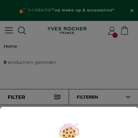
(3)
1+1 GRATIS
op make-up & accessoires*
Home
0
product(en) gevonden
FILTER
FILTEREN