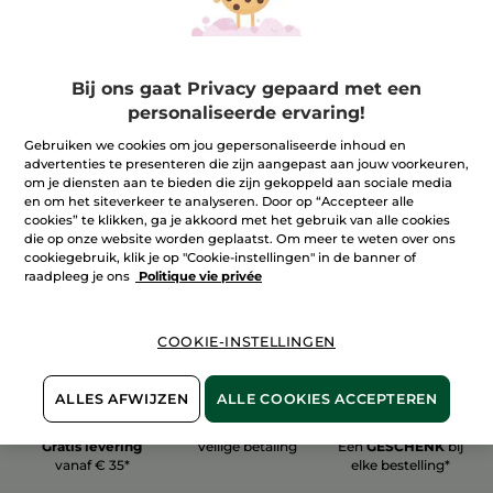
Bij ons gaat Privacy gepaard met een
personaliseerde ervaring!
100%
plantaardig
60 hectare
biologische velden
Gebruiken we cookies om jou gepersonaliseerde inhoud en
advertenties te presenteren die zijn aangepast aan jouw voorkeuren,
om je diensten aan te bieden die zijn gekoppeld aan sociale media
en om het siteverkeer te analyseren. Door op “Accepteer alle
cookies” te klikken, ga je akkoord met het gebruik van alle cookies
Meer zien
die op onze website worden geplaatst. Om meer te weten over ons
cookiegebruik, klik je op "Cookie-instellingen" in de banner of
raadpleeg je ons
Politique vie privée
COOKIE-INSTELLINGEN
ALLES AFWIJZEN
ALLE COOKIES ACCEPTEREN
Gratis levering
Veilige betaling
Een
GESCHENK
bij
vanaf € 35*
elke bestelling*