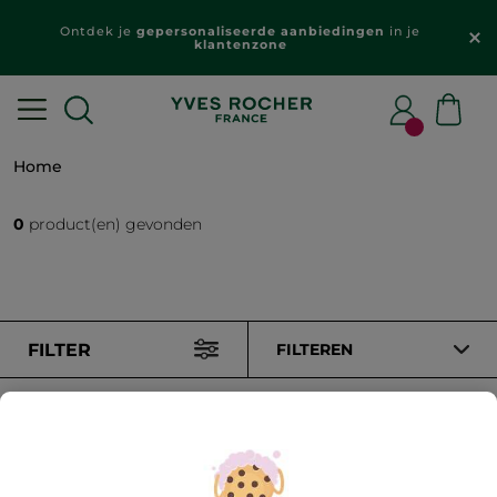
Ontdek je
gepersonaliseerde aanbiedingen
in je
klantenzone
Home
0
product(en) gevonden
FILTER
FILTEREN