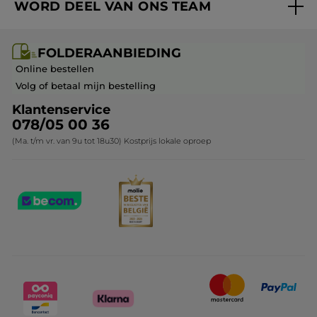
WORD DEEL VAN ONS TEAM
Mijn geschenken
Cadeau-ideeën
Carrière & Vacatures
Folderaanbieding / post
Monoï collectie
FOLDERAANBIEDING
Franchisenemer of bedrijfsleider worden
Veelgestelde vragen
Kerstcollectie
Online bestellen
Contact opnemen
Volg of betaal mijn bestelling
Klantenservice
078/05 00 36
(Ma. t/m vr. van 9u tot 18u30) Kostprijs lokale oproep