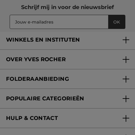
Schrijf mij in voor
de nieuwsbrief
OK
WINKELS EN INSTITUTEN
Een winkel of instituut vinden
OVER YVES ROCHER
Verzorging in onze Schoonheidsinstituten
Wie zijn we
Mijn klantenkaart
FOLDERAANBIEDING
Onze beloften
Folderaanbieding
Fondation Yves Rocher
POPULAIRE CATEGORIEËN
Blog Act Beautiful
Nieuwe producten
HULP & CONTACT
Aanbiedingen
Volg mijn bestelling
Bestsellers