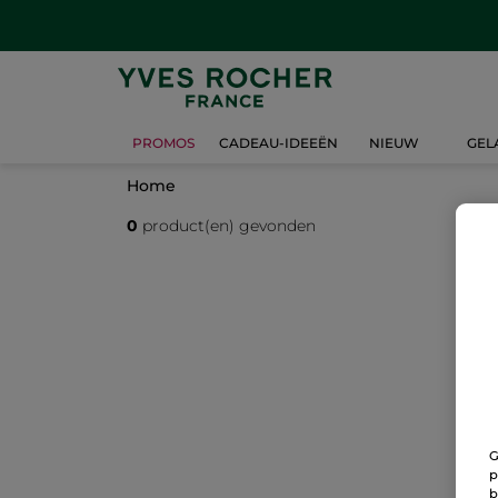
PROMOS
CADEAU-IDEEËN
NIEUW
GEL
Home
0
product(en) gevonden
G
p
b