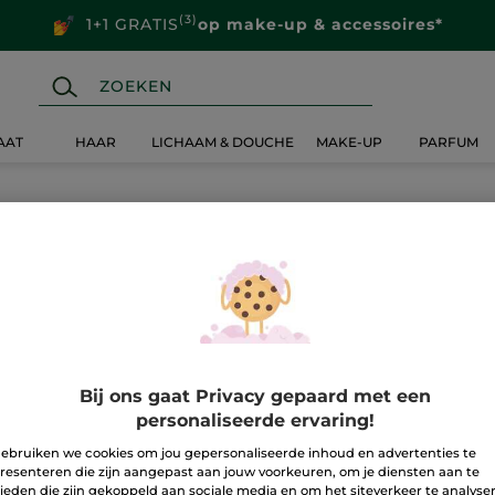
(3)
1+1 GRATIS
op make-up & accessoires*
AAT
HAAR
LICHAAM & DOUCHE
MAKE-UP
PARFUM
Bij ons gaat Privacy gepaard met een
personaliseerde ervaring!
ebruiken we cookies om jou gepersonaliseerde inhoud en advertenties te
resenteren die zijn aangepast aan jouw voorkeuren, om je diensten aan te
ieden die zijn gekoppeld aan sociale media en om het siteverkeer te analyse