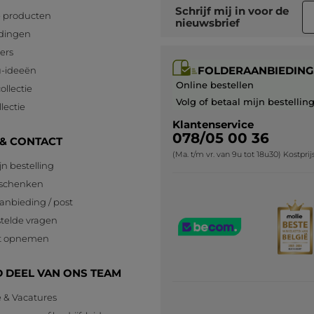
Schrijf mij in voor
de
 producten
nieuwsbrief
dingen
lers
FOLDERAANBIEDING
-ideeën
Online bestellen
ollectie
Volg of betaal mijn bestellin
lectie
Klantenservice
078/05 00 36
 & CONTACT
(Ma. t/m vr. van 9u tot 18u30) Kostpri
jn bestelling
eschenken
anbieding / post
telde vragen
t opnemen
 DEEL VAN ONS TEAM
e & Vacatures