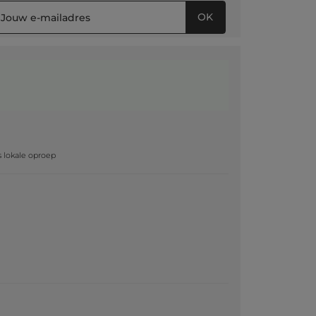
OK
g
js lokale oproep