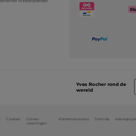
senemer of bedrijfsleider
n
Yves Rocher rond de
wereld
d
Cookies
Cookie-
Klantenrecensies
Sitemap
Adviesprijz
instellingen