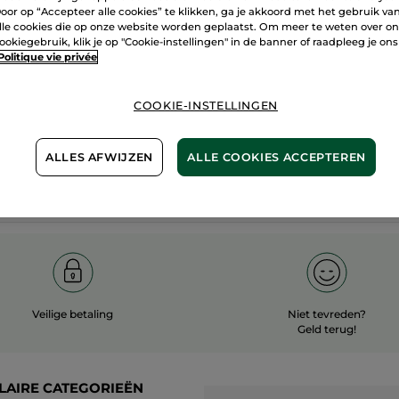
oor op “Accepteer alle cookies” te klikken, ga je akkoord met het gebruik va
60 hecta
lle cookies die op onze website worden geplaatst. Om meer te weten over o
100%
plantaardig
ookiegebruik, klik je op "Cookie-instellingen" in de banner of raadpleeg je ons
biologisc
Politique vie privée
COOKIE-INSTELLINGEN
Meer zien
ALLES AFWIJZEN
ALLE COOKIES ACCEPTEREN
Veilige betaling
Niet tevreden?
Geld terug!
LAIRE CATEGORIEËN