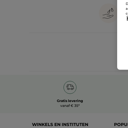
D
a
c
Gratis levering
vanaf € 35*
WINKELS EN INSTITUTEN
POPU