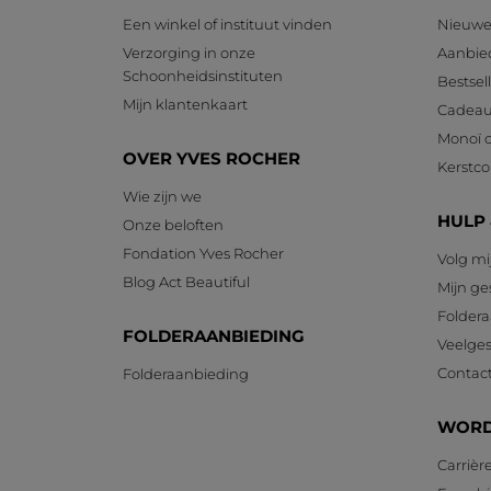
Een winkel of instituut vinden
Nieuwe
Verzorging in onze
Aanbie
Schoonheidsinstituten
Bestsel
Mijn klantenkaart
Cadeau
Monoï c
OVER YVES ROCHER
Kerstcol
Wie zijn we
HULP
Onze beloften
Fondation Yves Rocher
Volg mi
Blog Act Beautiful
Mijn g
Foldera
FOLDERAANBIEDING
Veelges
Contac
Folderaanbieding
WORD
Carrièr