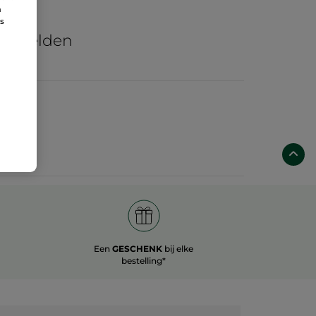
n
re
ns
he velden
Een
GESCHENK
bij elke
bestelling*