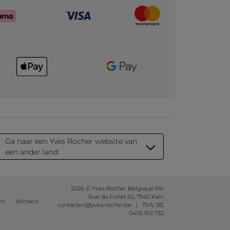
Ga naar een Yves Rocher website van
een ander land
2026 © Yves Rocher Belgique NV
Rue du Follet 50, 7540 Kain
en
Winkels
contacten@yves-rocher.be | TVA: BE
0405 912 732