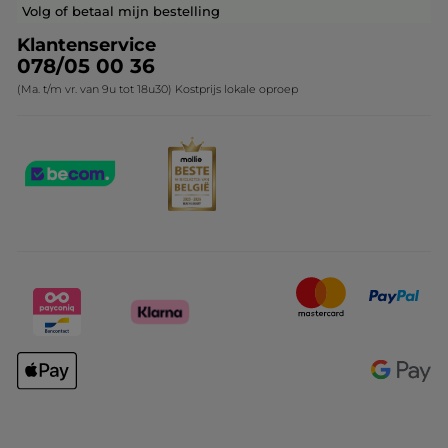
Contact opnemen
Volg of betaal mijn bestelling
Klantenservice
078/05 00 36
(Ma. t/m vr. van 9u tot 18u30) Kostprijs lokale oproep