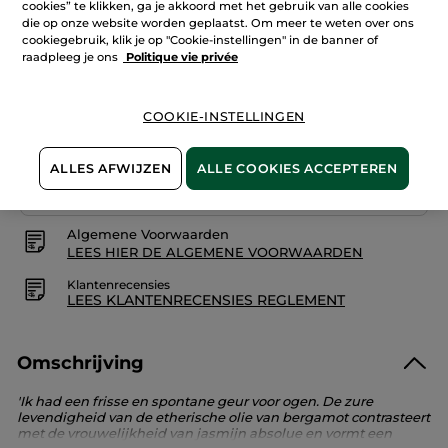
cookies” te klikken, ga je akkoord met het gebruik van alle cookies
reviews.
Naturel
die op onze website worden geplaatst. Om meer te weten over ons
Eau
cookiegebruik, klik je op "Cookie-instellingen" in de banner of
de
IN WINKELMANDJE
raadpleeg je ons
Politique vie privée
Toilette
COOKIE-INSTELLINGEN
Bezorging vanaf
12/08
Veilige betaling
ALLES AFWIJZEN
ALLE COOKIES ACCEPTEREN
Niet tevreden? Geld terug!
Algemene Voorwaarden
LEES HIER DE ALGEMENE VOORWAARDEN
Klantenrecensies
LEES KLANTENRECENSIES REGLEMENT
Omschrijving
'Ik had een frisse en spontane geur voor ogen. De zure
levendigheid van de etherische olie van bergamot contrasteert
met de vrouwelijkheid van jasmijn absolue en vormt een