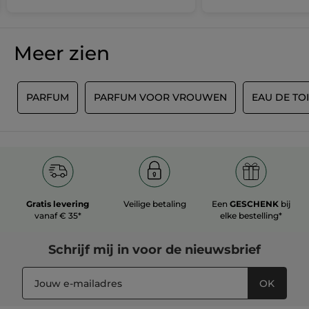
sterren.
hangen
Beveelt dit product aan
Ja
Meer zien
Origineel gepost door yves-rocher.nl
N
PARFUM
PARFUM VOOR VROUWEN
EAU DE TO
MEER
Gratis levering
Veilige betaling
Een
GESCHENK
bij
vanaf € 35*
elke bestelling*
Schrijf mij in voor
de nieuwsbrief
OK