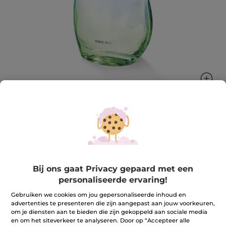
Naturel Eau de Toilette
Een explosie van natuurlijke frisheid
75 ml
Bij ons gaat Privacy gepaard met een
★★★★★
★★★★★
personaliseerde ervaring!
4.5
(45)
REVIEW TOEVOEGEN
4.5
Gebruiken we cookies om jou gepersonaliseerde inhoud en
van
37,90 €
advertenties te presenteren die zijn aangepast aan jouw voorkeuren,
de
5
om je diensten aan te bieden die zijn gekoppeld aan sociale media
sterren.
en om het siteverkeer te analyseren. Door op “Accepteer alle
Aantal
Lees