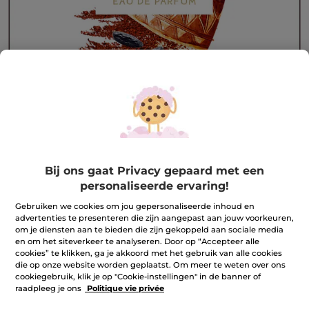
Parfum Sable Fauve - 0,7ml
Bij ons gaat Privacy gepaard met een
personaliseerde ervaring!
Parfum Sable Fauve - 0,7ml
0.7 ml
Gebruiken we cookies om jou gepersonaliseerde inhoud en
advertenties te presenteren die zijn aangepast aan jouw voorkeuren,
★★★★★
★★★★★
REVIEW TOEVOEGEN
om je diensten aan te bieden die zijn gekoppeld aan sociale media
Geen
en om het siteverkeer te analyseren. Door op “Accepteer alle
beoordelingswaarde
cookies” te klikken, ga je akkoord met het gebruik van alle cookies
voor
die op onze website worden geplaatst. Om meer te weten over ons
cookiegebruik, klik je op "Cookie-instellingen" in de banner of
Houd me op de hoogte
raadpleeg je ons
Politique vie privée