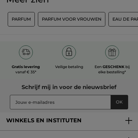
N
PARFUM
PARFUM VOOR VROUWEN
EAU DE P
Gratis levering
Veilige betaling
Een
GESCHENK
bij
vanaf € 35*
elke bestelling*
Schrijf mij in voor
de nieuwsbrief
OK
WINKELS EN INSTITUTEN
Een winkel of instituut vinden