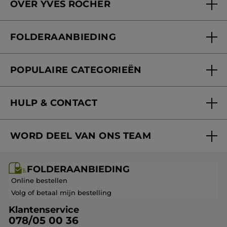
OVER YVES ROCHER
Verzorging in onze Schoonheidsinstituten
Wie zijn we
Mijn klantenkaart
FOLDERAANBIEDING
Onze beloften
Folderaanbieding
Fondation Yves Rocher
POPULAIRE CATEGORIEËN
Blog Act Beautiful
Nieuwe producten
HULP & CONTACT
Aanbiedingen
Volg mijn bestelling
Bestsellers
WORD DEEL VAN ONS TEAM
Mijn geschenken
Cadeau-ideeën
Carrière & Vacatures
Folderaanbieding / post
Monoï collectie
FOLDERAANBIEDING
Franchisenemer of bedrijfsleider worden
Veelgestelde vragen
Kerstcollectie
Online bestellen
Contact opnemen
Volg of betaal mijn bestelling
Klantenservice
078/05 00 36