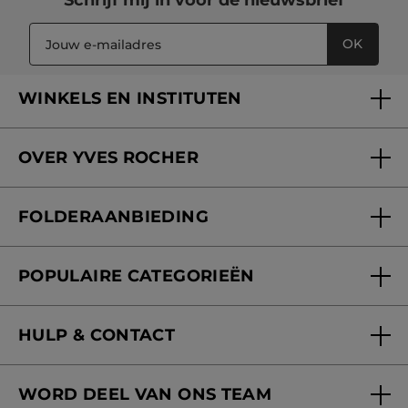
OK
WINKELS EN INSTITUTEN
Een winkel of instituut vinden
OVER YVES ROCHER
Verzorging in onze Schoonheidsinstituten
Wie zijn we
Mijn klantenkaart
FOLDERAANBIEDING
Onze beloften
Folderaanbieding
Fondation Yves Rocher
POPULAIRE CATEGORIEËN
Blog Act Beautiful
Nieuwe producten
HULP & CONTACT
Aanbiedingen
Volg mijn bestelling
Bestsellers
WORD DEEL VAN ONS TEAM
Mijn geschenken
Cadeau-ideeën