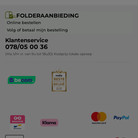
Carrière & Vacatures
Folderaanbieding / post
Monoï collectie
FOLDERAANBIEDING
Franchisenemer of bedrijfsleider worden
Veelgestelde vragen
Kerstcollectie
Online bestellen
Contact opnemen
Volg of betaal mijn bestelling
Klantenservice
078/05 00 36
(Ma. t/m vr. van 9u tot 18u30) Kostprijs lokale oproep