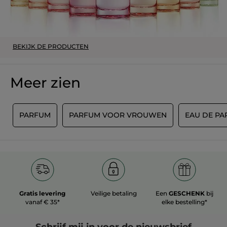
fantastiques Comme une évidence pour
homme, cuir vétyver pour homme,
nouveau genre pour femme ou le jamais
plus égalé Cantate
BEKIJK DE PRODUCTEN
MET GOOGLE VERTALEN
Beveelt dit product aan
Ja
Meer zien
Origineel gepost door yves-rocher.fr
N
PARFUM
PARFUM VOOR VROUWEN
EAU DE P
MEER
Gratis levering
Veilige betaling
Een
GESCHENK
bij
vanaf € 35*
elke bestelling*
Schrijf mij in voor
de nieuwsbrief