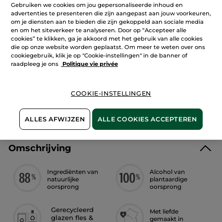
Gebruiken we cookies om jou gepersonaliseerde inhoud en
Lees
reviews.
Houd me op de hoogte
advertenties te presenteren die zijn aangepast aan jouw voorkeuren,
Eau
om je diensten aan te bieden die zijn gekoppeld aan sociale media
de
en om het siteverkeer te analyseren. Door op “Accepteer alle
Parfum
Sable
cookies” te klikken, ga je akkoord met het gebruik van alle cookies
Fauve
die op onze website worden geplaatst. Om meer te weten over ons
Veilige betaling
-
cookiegebruik, klik je op "Cookie-instellingen" in de banner of
30
Niet tevreden? Geld terug!
raadpleeg je ons
Politique vie privée
ml
Algemene Voorwaarden
LEES HIER DE ALGEMENE VOORWAARDEN
COOKIE-INSTELLINGEN
Klantenrecensies
LEES KLANTENRECENSIES REGLEMENT
ALLES AFWIJZEN
ALLE COOKIES ACCEPTEREN
Omschrijving
Ingrediënten van
Alcohol van
natuurlijke
plantaardige
oorsprong
oorsprong
Gerecycleerd
Met liefde
glazen fles &
gemaakt in