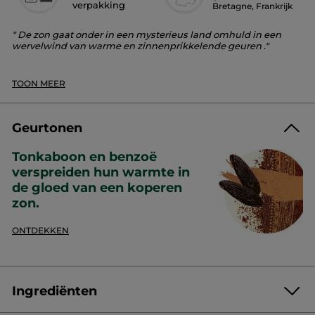
verpakking
Bretagne, Frankrijk
" De zon gaat onder in een mysterieus land omhuld in een
wervelwind van warme en zinnenprikkelende geuren ."
Marie SALAMAGNE, parfumeur.
TOON MEER
Keer terug naar je onbedwongen zelf.
Een ongetemd landschap. Een flamboyante schemering.
Geurtonen
Waag je in een land vervuld met mysterie. Laat je begeleiden
door je natuurlijke instincten. Onverschrokken en bezield in
Tonkaboon en benzoë
het vervagende licht en de langzaam afkoelende lucht.
Wanneer de avond valt, komt de natuur tot leven.
verspreiden hun warmte in
de gloed van een koperen
Format :
Sprayflacon
zon.
Artikelnummer: 81633
ONTDEKKEN
Ingrediënten
146,34 € / 100ml