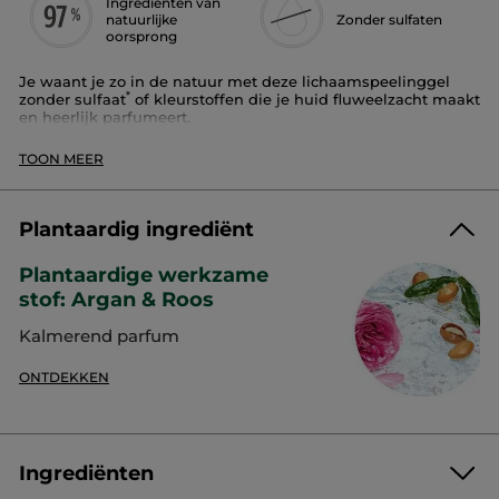
Ingrediënten van
natuurlijke
Zonder sulfaten
oorsprong
Je waant je zo in de natuur met deze lichaamspeelinggel
*
zonder sulfaat
of kleurstoffen die je huid fluweelzacht maakt
en heerlijk parfumeert.
Geur:
Argan en Roos
TOON MEER
Waar te gebruiken:
lichaam
Textuur:
peelende bodyolie
De smeltende olieformule met 97% ingrediënten van
Plantaardig ingrediënt
natuurlijke oorsprong werd verrijkt met 100% plantaardige
exfoliërende korrels.
Plantaardige werkzame
Ze verfijnt de huidkorrel, exfolieert de huid, maakt haar glad
en parfumeert haar delicaat.
stof: Argan & Roos
De geur:
Kalmerend parfum
Het ontspannende gevoel van een traditionele hammam met
ONTDEKKEN
een bedwelmend oriëntaals parfum. Verrijkt met arganolie
en biologische rozen uit Marokko.
Resultaten:
Ingrediënten
100% -
van de gebruikers zegt dat het product de huid
**
exfolieert zonder haar te beschadigen