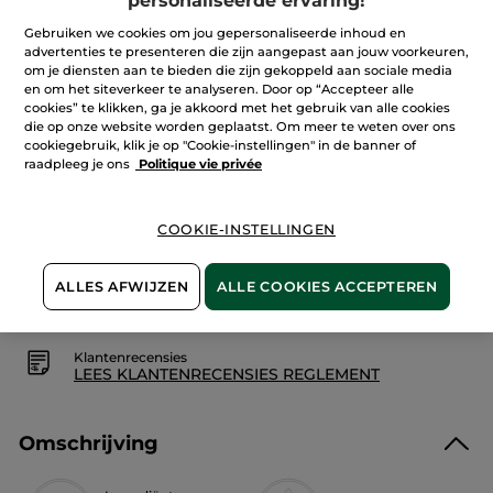
personaliseerde ervaring!
5
sterren.
Aantal
Gebruiken we cookies om jou gepersonaliseerde inhoud en
Lees
advertenties te presenteren die zijn aangepast aan jouw voorkeuren,
reviews.
Body
om je diensten aan te bieden die zijn gekoppeld aan sociale media
Scrub
en om het siteverkeer te analyseren. Door op “Accepteer alle
Olie
IN WINKELMANDJE
cookies” te klikken, ga je akkoord met het gebruik van alle cookies
Argan
&
die op onze website worden geplaatst. Om meer te weten over ons
Rozenblaadjes
cookiegebruik, klik je op "Cookie-instellingen" in de banner of
raadpleeg je ons
Politique vie privée
Bezorging vanaf
13/08
Veilige betaling
COOKIE-INSTELLINGEN
Niet tevreden? Geld terug!
ALLES AFWIJZEN
ALLE COOKIES ACCEPTEREN
Algemene Voorwaarden
LEES HIER DE ALGEMENE VOORWAARDEN
Klantenrecensies
LEES KLANTENRECENSIES REGLEMENT
Omschrijving