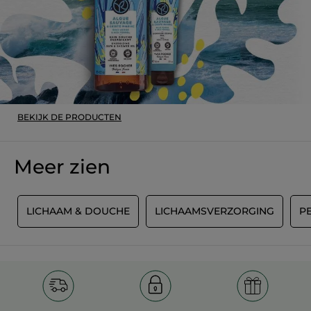
MET GOOGLE VERTALEN
Beveelt dit product aan
Ja
Origineel gepost door yves-rocher.fr
MEER
BEKIJK DE PRODUCTEN
Meer zien
T
LICHAAM & DOUCHE
LICHAAMSVERZORGING
P