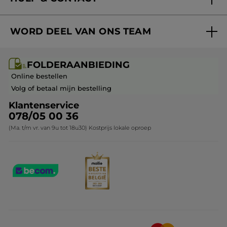
Aanbiedingen
Volg mijn bestelling
Bestsellers
WORD DEEL VAN ONS TEAM
Mijn geschenken
Cadeau-ideeën
Carrière & Vacatures
Folderaanbieding / post
Monoï collectie
FOLDERAANBIEDING
Franchisenemer of bedrijfsleider worden
Veelgestelde vragen
Kerstcollectie
Online bestellen
Contact opnemen
Volg of betaal mijn bestelling
Klantenservice
078/05 00 36
(Ma. t/m vr. van 9u tot 18u30) Kostprijs lokale oproep