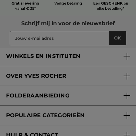
Gratis levering
Veilige betaling
Een
GESCHENK
bij
vanaf € 35*
elke bestelling*
Schrijf mij in voor
de nieuwsbrief
OK
WINKELS EN INSTITUTEN
Een winkel of instituut vinden
OVER YVES ROCHER
Verzorging in onze Schoonheidsinstituten
Wie zijn we
Mijn klantenkaart
FOLDERAANBIEDING
Onze beloften
Folderaanbieding
Fondation Yves Rocher
POPULAIRE CATEGORIEËN
Blog Act Beautiful
Nieuwe producten
HULP & CONTACT