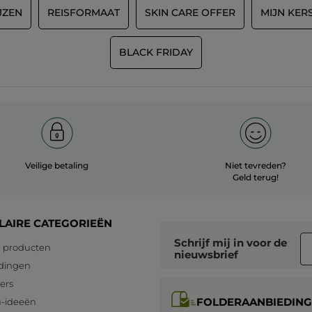
JZEN
REISFORMAAT
SKIN CARE OFFER
MIJN KER
BLACK FRIDAY
Veilige betaling
Niet tevreden?
Geld terug!
LAIRE CATEGORIEËN
Schrijf mij in voor
de
 producten
nieuwsbrief
dingen
lers
FOLDERAANBIEDING
-ideeën