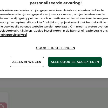
personaliseerde ervaring!
ebruiken we cookies om jou gepersonaliseerde inhoud en advertenties te
Veilige betali
resenteren die zijn aangepast aan jouw voorkeuren, om je diensten aan te
ieden die zijn gekoppeld aan sociale media en om het siteverkeer te analyse
Niet tevreden?
oor op “Accepteer alle cookies” te klikken, ga je akkoord met het gebruik va
lle cookies die op onze website worden geplaatst. Om meer te weten over o
Algemene Voor
ookiegebruik, klik je op "Cookie-instellingen" in de banner of raadpleeg je ons
Politique vie privée
LEES HIER DE 
Klantenrecensi
LEES KLANTENR
COOKIE-INSTELLINGEN
ALLES AFWIJZEN
ALLE COOKIES ACCEPTEREN