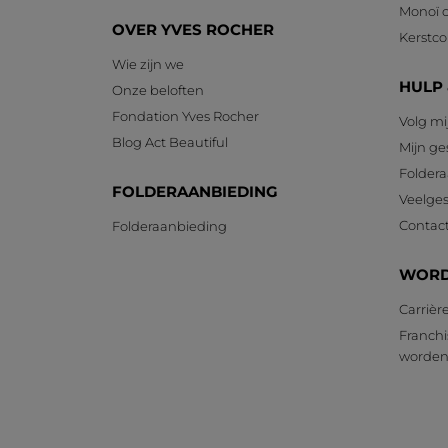
Monoï c
OVER YVES ROCHER
Kerstcol
Wie zijn we
HULP
Onze beloften
Fondation Yves Rocher
Volg mi
Blog Act Beautiful
Mijn g
Foldera
FOLDERAANBIEDING
Veelges
Contac
Folderaanbieding
WORD
Carrièr
Franchi
worde