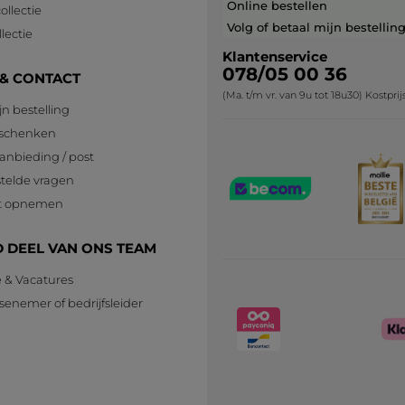
Online bestellen
ollectie
Volg of betaal mijn bestellin
lectie
Klantenservice
078/05 00 36
 & CONTACT
(Ma. t/m vr. van 9u tot 18u30) Kostpri
jn bestelling
eschenken
anbieding / post
telde vragen
t opnemen
 DEEL VAN ONS TEAM
e & Vacatures
senemer of bedrijfsleider
n