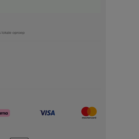
g
js lokale oproep