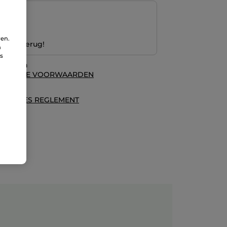
ng
ren.
 Geld terug!
n
ns
waarden
ALGEMENE VOORWAARDEN
es
ECENSIES REGLEMENT