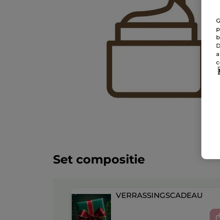
G
p
b
D
a
c
Set compositie
VERRASSINGSCADEAU