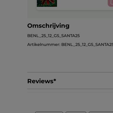
Omschrijving
BENL_25_12_GS_SANTA25
Artikelnummer: BENL_25_12_GS_SANTA2
Reviews
*
Geef als eerste je mening via een review
Geen
scorewaarde
★★★★★
★★★★★
Geen
beoordelingswaarde
REVIEW TOEVOEGEN
voor