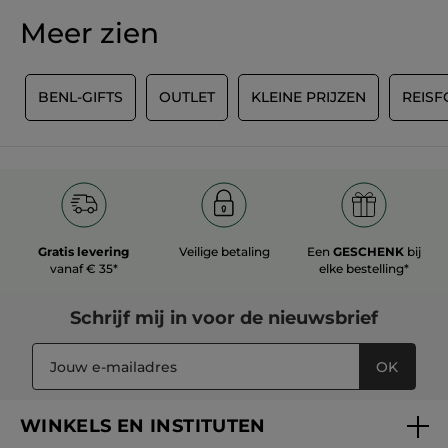
scorewaarde
★★★★★
★★★★★
Meer zien
Geen
beoordelingswaarde
voor
REVIEW TOEVOEGEN
Y
BENL-GIFTS
OUTLET
KLEINE PRIJZEN
REIS
Gratis levering
Veilige betaling
Een
GESCHENK
bij
vanaf € 35*
elke bestelling*
Schrijf mij in voor
de nieuwsbrief
OK
WINKELS EN INSTITUTEN