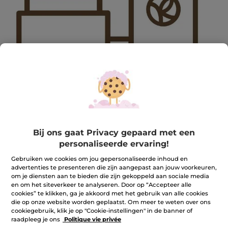
2412DEC_BIS-MAINGIFT
Bij ons gaat Privacy gepaard met een
2412DEC_BIS-MAINGIFT
personaliseerde ervaring!
★★★★★
★★★★★
REVIEW TOEVOEGEN
Gebruiken we cookies om jou gepersonaliseerde inhoud en
Geen
advertenties te presenteren die zijn aangepast aan jouw voorkeuren,
beoordelingswaarde
om je diensten aan te bieden die zijn gekoppeld aan sociale media
voor
en om het siteverkeer te analyseren. Door op “Accepteer alle
Aantal
cookies” te klikken, ga je akkoord met het gebruik van alle cookies
die op onze website worden geplaatst. Om meer te weten over ons
cookiegebruik, klik je op "Cookie-instellingen" in de banner of
NIET OP VOORRAAD
raadpleeg je ons
Politique vie privée