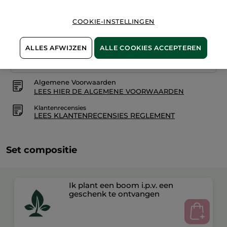
COOKIE-INSTELLINGEN
Veilige betaling
ALLES AFWIJZEN
ALLE COOKIES ACCEPTEREN
Niet tevreden? Geld terug!
Algemene Voorwaarden
LEES HIER DE ALGEMENE VOORWAARDEN
Klantenrecensies
LEES KLANTENRECENSIES REGLEMENT
Set compositie
Ik plant een boom i.p.v. een
geschenk te ontvangen