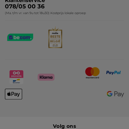
Klantenservice
078/05 00 36
(Ma. t/m vr. van 9u tot 18u30) Kostprijs lokale oproep
Volg ons