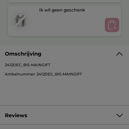
Ik wil geen geschenk
Omschrijving
2412DEC_BIS-MAINGIFT
Artikelnummer: 2412DEC_BIS-MAINGIFT
Reviews
Geef als eerste je mening via een review
Geen