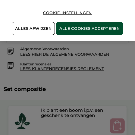
COOKIE-INSTELLINGEN
Veilige betaling
ALLES AFWIJZEN
ALLE COOKIES ACCEPTEREN
Niet tevreden? Geld terug!
Algemene Voorwaarden
LEES HIER DE ALGEMENE VOORWAARDEN
Klantenrecensies
LEES KLANTENRECENSIES REGLEMENT
Set compositie
Ik plant een boom i.p.v. een
geschenk te ontvangen