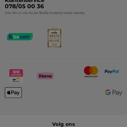
Klantenservice
078/05 00 36
(Ma. t/m vr. van 9u tot 18u30) Kostprijs lokale oproep
Volg ons