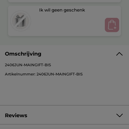
Ik wil geen geschenk
Omschrijving
2406JUN-MAINGIFT-BIS
Artikelnummer: 2406JUN-MAINGIFT-BIS
Reviews
Geef als eerste je mening via een review
Geen