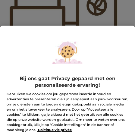
2406JUN-MAINGIFT-BIS
Bij ons gaat Privacy gepaard met een
2406JUN-MAINGIFT-BIS
personaliseerde ervaring!
★★★★★
★★★★★
REVIEW TOEVOEGEN
Gebruiken we cookies om jou gepersonaliseerde inhoud en
Geen
advertenties te presenteren die zijn aangepast aan jouw voorkeuren,
beoordelingswaarde
om je diensten aan te bieden die zijn gekoppeld aan sociale media
voor
en om het siteverkeer te analyseren. Door op “Accepteer alle
Aantal
cookies” te klikken, ga je akkoord met het gebruik van alle cookies
die op onze website worden geplaatst. Om meer te weten over ons
cookiegebruik, klik je op "Cookie-instellingen" in de banner of
NIET OP VOORRAAD
raadpleeg je ons
Politique vie privée