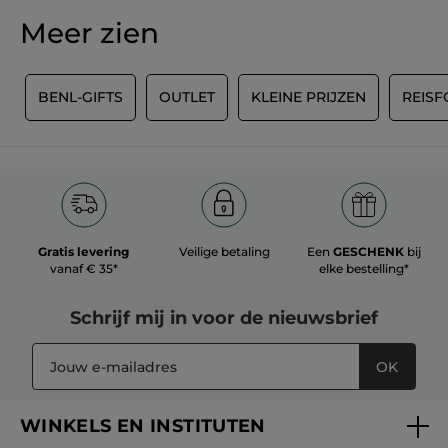
scorewaarde
★★★★★
★★★★★
Meer zien
Geen
beoordelingswaarde
voor
REVIEW TOEVOEGEN
Y
BENL-GIFTS
OUTLET
KLEINE PRIJZEN
REIS
Gratis levering
Veilige betaling
Een
GESCHENK
bij
vanaf € 35*
elke bestelling*
Schrijf mij in voor
de nieuwsbrief
OK
WINKELS EN INSTITUTEN