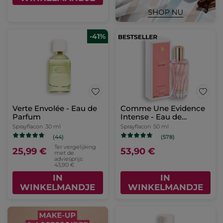
-41%
Verte Envolée - Eau de
Comme Une Evidence
Parfum
Intense - Eau de
Parfum
Sprayflacon
30 ml
Sprayflacon
50 ml
(44)
(578)
Ter vergelijking
25,99 €
53,90 €
met de
adviesprijs:
43,90 €
IN
IN
WINKELMANDJE
WINKELMANDJE