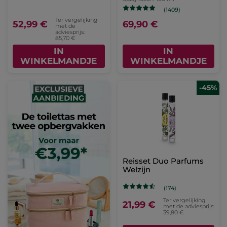
(1409)
Ter vergelijking
52,99 €
69,90 €
met de
adviesprijs:
85,70 €
IN
IN
WINKELMANDJE
WINKELMANDJE
-45%
Reisset Duo Parfums
Welzijn
(174)
Ter vergelijking
21,99 €
met de adviesprijs:
39,80 €