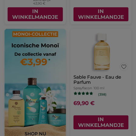
43,90 €
IN
IN
WINKELMANDJE
WINKELMANDJE
Sable Fauve - Eau de
Parfum
Sprayflacon
100 ml
(398)
69,90 €
IN
WINKELMANDJE