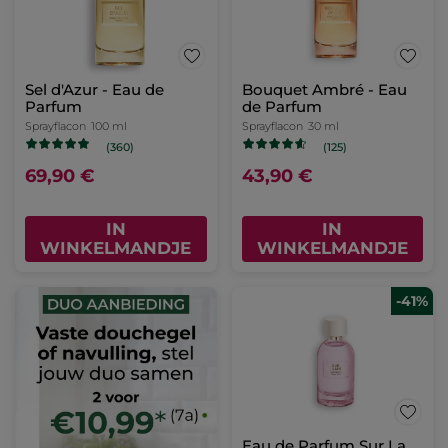
Sel d'Azur - Eau de
Bouquet Ambré - Eau
Parfum
de Parfum
Sprayflacon
100 ml
Sprayflacon
30 ml
(360)
(125)
69,90 €
43,90 €
IN
IN
WINKELMANDJE
WINKELMANDJE
-41%
Eau de Parfum Sur La