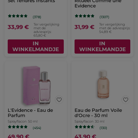
Set Tendres Instants
Ritueel Comme une
Evidence
(378)
(1307)
Ter vergelijking
Ter vergelijking
33,99 €
31,99 €
met de
met de adviesprijs:
adviesprijs:
54,89 €
65,80 €
IN
IN
WINKELMANDJE
WINKELMANDJE
L'Evidence - Eau de
Eau de Parfum Voile
Parfum
d'Ocre - 30 ml
Sprayflacon
50 ml
Sprayflacon
30 ml
(454)
(130)
49,90 €
43,90 €