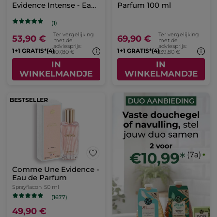
Evidence Intense - Eau
Parfum 100 ml
de Parfum
(1)
Ter vergelijking
Ter vergelijking
53,90 €
69,90 €
met de
met de
adviesprijs:
adviesprijs:
1+1 GRATIS*(4)
1+1 GRATIS*(4)
107,80 €
139,80 €
IN
IN
WINKELMANDJE
WINKELMANDJE
Comme Une Evidence -
Eau de Parfum
Sprayflacon
50 ml
(1677)
49,90 €