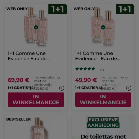
1+1 Comme Une
1+1 Comme Une
Evidence Eau de
Evidence - Eau de
Parfum 100 ml
Parfum
(1)
Ter vergelijking
Ter vergelijking
69,90 €
49,90 €
met de
met de
adviesprijs:
adviesprijs:
1+1 GRATIS*(4)
1+1 GRATIS*(4)
139,80 €
99,80 €
IN
IN
WINKELMANDJE
WINKELMANDJE