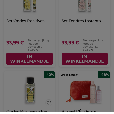
Set Ondes Positives
Set Tendres Instants
Ter vergelijking
Ter vergelijking
33,99 €
33,99 €
met de
met de
adviesprijs:
adviesprijs:
62,80 €
62,80 €
IN
IN
WINKELMANDJE
WINKELMANDJE
-42%
-48%
Ondes Positives - Eau
Ritueel L’Évidence