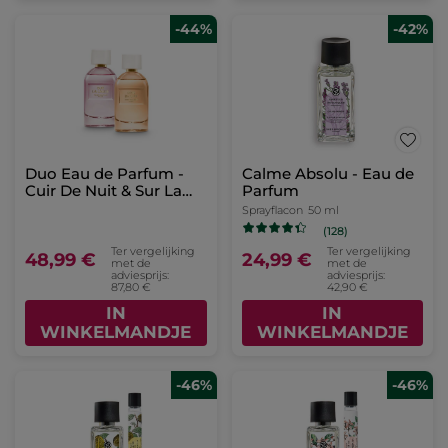
-44%
-42%
Duo Eau de Parfum -
Calme Absolu - Eau de
Cuir De Nuit & Sur La
Parfum
Lande
Sprayflacon
50 ml
(128)
Ter vergelijking
Ter vergelijking
48,99 €
24,99 €
met de
met de
adviesprijs:
adviesprijs:
87,80 €
42,90 €
IN
IN
WINKELMANDJE
WINKELMANDJE
-46%
-46%