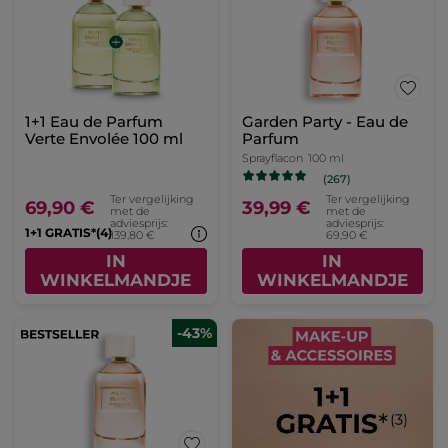
1+1 Eau de Parfum
Garden Party - Eau de
Verte Envolée 100 ml
Parfum
Sprayflacon
100 ml
(267)
Ter vergelijking
Ter vergelijking
69,90 €
39,99 €
met de
met de
adviesprijs:
adviesprijs:
1+1 GRATIS*(4)
139,80 €
69,90 €
IN
IN
WINKELMANDJE
WINKELMANDJE
-43%