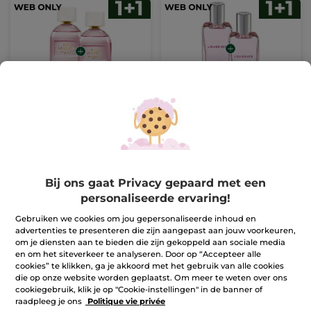
1+1 Eau de Parfum Sur
1+1 L'Evidence Eau de
La Lande 100 ml
Parfum 50 ml
(2)
Ter vergelijking
Ter vergelijking
69,90 €
49,90 €
met de
met de
adviesprijs:
adviesprijs:
Bij ons gaat Privacy gepaard met een
1+1 GRATIS*(4)
1+1 GRATIS*(4)
139,80 €
99,80 €
personaliseerde ervaring!
IN
IN
WINKELMANDJE
WINKELMANDJE
Gebruiken we cookies om jou gepersonaliseerde inhoud en
advertenties te presenteren die zijn aangepast aan jouw voorkeuren,
om je diensten aan te bieden die zijn gekoppeld aan sociale media
en om het siteverkeer te analyseren. Door op “Accepteer alle
cookies” te klikken, ga je akkoord met het gebruik van alle cookies
die op onze website worden geplaatst. Om meer te weten over ons
cookiegebruik, klik je op "Cookie-instellingen" in de banner of
raadpleeg je ons
Politique vie privée