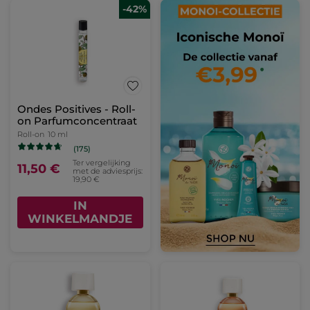
-42%
Ondes Positives - Roll-
on Parfumconcentraat
Roll-on
10 ml
(175)
Ter vergelijking
11,50 €
met de adviesprijs:
19,90 €
IN
WINKELMANDJE