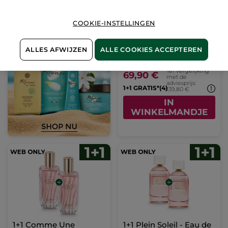
COOKIE-INSTELLINGEN
1+1 Sel d'Azur - Eau de
Parfum 100 ml
ALLES AFWIJZEN
ALLE COOKIES ACCEPTEREN
Ter vergelijking
69,90 €
met de
adviesprijs:
1+1 GRATIS*(4)
139,80 €
IN
WINKELMANDJE
1+1 Comme Une
1+1 Plein Soleil - Eau de