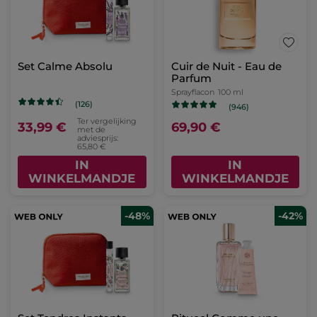
Set Calme Absolu
Cuir de Nuit - Eau de
Parfum
Sprayflacon
100 ml
(126)
(946)
Ter vergelijking
33,99 €
69,90 €
met de
adviesprijs:
65,80 €
IN
IN
WINKELMANDJE
WINKELMANDJE
-48%
-42%