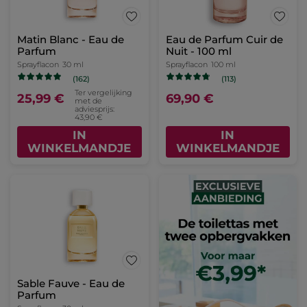
Matin Blanc - Eau de
Eau de Parfum Cuir de
Parfum
Nuit - 100 ml
Sprayflacon
30 ml
Sprayflacon
100 ml
(162)
(113)
Ter vergelijking
25,99 €
69,90 €
met de
adviesprijs:
43,90 €
IN
IN
WINKELMANDJE
WINKELMANDJE
Sable Fauve - Eau de
Parfum