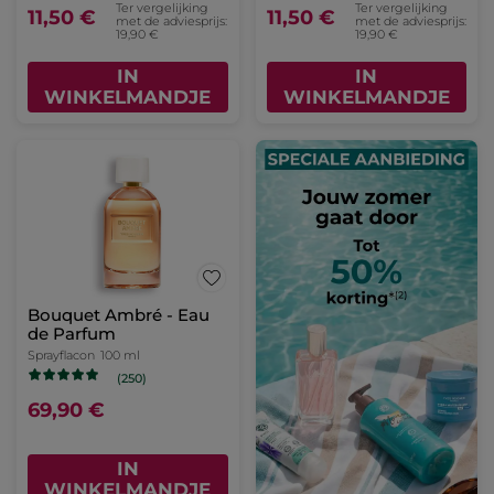
Ter vergelijking
Ter vergelijking
11,50 €
11,50 €
met de adviesprijs:
met de adviesprijs:
19,90 €
19,90 €
IN
IN
WINKELMANDJE
WINKELMANDJE
Bouquet Ambré - Eau
de Parfum
Sprayflacon
100 ml
(250)
69,90 €
IN
WINKELMANDJE