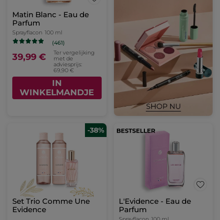
Matin Blanc - Eau de
Parfum
Sprayflacon
100 ml
(461)
Ter vergelijking
39,99 €
met de
adviesprijs:
69,90 €
IN
WINKELMANDJE
-38%
Set Trio Comme Une
L'Evidence - Eau de
Evidence
Parfum
Sprayflacon
100 ml