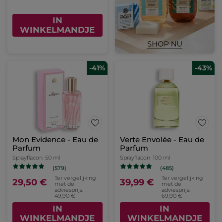
IN
WINKELMANDJE
-41%
-43%
Mon Evidence - Eau de
Verte Envolée - Eau de
Parfum
Parfum
Sprayflacon
50 ml
Sprayflacon
100 ml
(579)
(485)
Ter vergelijking
Ter vergelijking
29,50 €
39,99 €
met de
met de
adviesprijs:
adviesprijs:
49,90 €
69,90 €
IN
IN
WINKELMANDJE
WINKELMANDJE