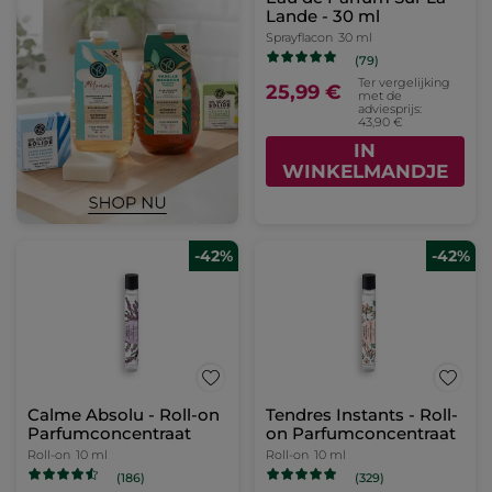
Lande - 30 ml
Sprayflacon
30 ml
(79)
Ter vergelijking
25,99 €
met de
adviesprijs:
43,90 €
IN
WINKELMANDJE
-42%
-42%
Calme Absolu - Roll-on
Tendres Instants - Roll-
Parfumconcentraat
on Parfumconcentraat
Roll-on
10 ml
Roll-on
10 ml
(186)
(329)