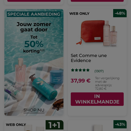
-48%
Set Comme une
Evidence
(1307)
Ter vergelijking
37,99 €
met de
adviesprijs:
72,80 €
IN
WINKELMANDJE
-43%