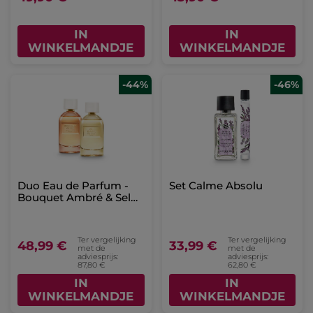
IN
IN
WINKELMANDJE
WINKELMANDJE
-44%
-46%
Duo Eau de Parfum -
Set Calme Absolu
Bouquet Ambré & Sel
d’Azur
Ter vergelijking
Ter vergelijking
48,99 €
33,99 €
met de
met de
adviesprijs:
adviesprijs:
87,80 €
62,80 €
IN
IN
WINKELMANDJE
WINKELMANDJE