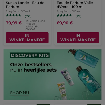
Sur La Lande - Eau de
Eau de Parfum Voile
Parfum
d'Ocre - 100 ml
Sprayflacon
100 ml
Sprayflacon
100 ml
(599)
(251)
Ter vergelijking
39,99 €
69,90 €
met de
adviesprijs:
69,90 €
IN
IN
WINKELMANDJE
WINKELMANDJE