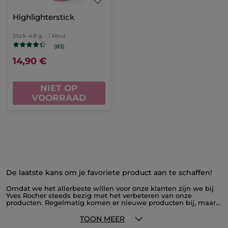
Highlighterstick
Stick
4.8 g
- 1 kleur
(83)
14,90 €
NIET OP
VOORRAAD
De laatste kans om je favoriete product aan te schaffen!
Omdat we het allerbeste willen voor onze klanten zijn we bij
Yves Rocher steeds bezig met het verbeteren van onze
producten. Regelmatig komen er nieuwe producten bij, maar
hierdoor verdwijnen er ook wel eens collecties. Op deze pagina
vind je alle producten die uit het assortiment verdwijnen, voor
TOON MEER
ongezien lage prijzen. Profiteer nu van onze outlet en schaf