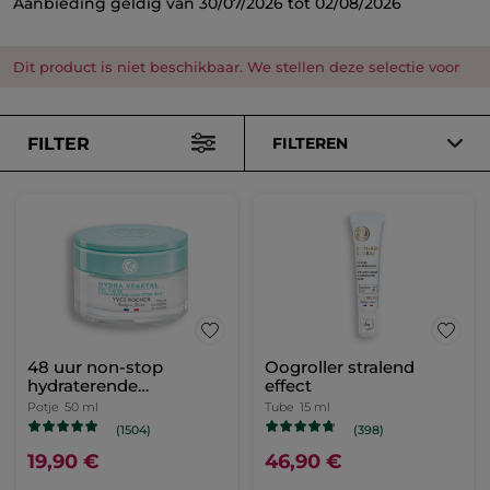
Aanbieding geldig van 30/07/2026 tot 02/08/2026
Dit product is niet beschikbaar. We stellen deze selectie voor
FILTER
FILTEREN
48 uur non-stop
Oogroller stralend
hydraterende
effect
dagcrème
Potje
50 ml
Tube
15 ml
(1504)
(398)
19,90 €
46,90 €