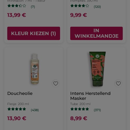
Miniflacon
7 ml
- 1 kleur
Pompfles
390 ml
(7)
(120)
13,99 €
9,99 €
IN
KLEUR KIEZEN (1)
WINKELMANDJE
Doucheolie
Intens Herstellend
Masker
Flesje
200 ml
Tube
200 ml
(438)
(371)
13,90 €
8,99 €