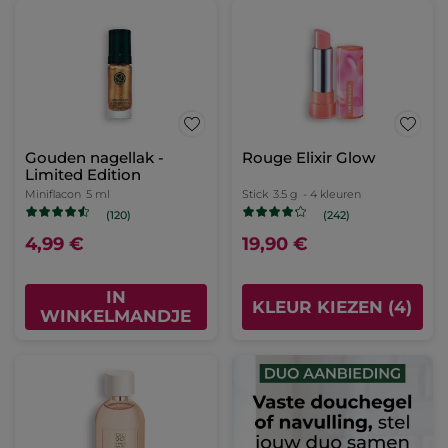
Gouden nagellak -
Rouge Elixir Glow
Limited Edition
Miniflacon
5 ml
Stick
3.5 g
- 4 kleuren
(120)
(242)
4,99 €
19,90 €
IN
KLEUR KIEZEN (4)
WINKELMANDJE