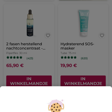
2 fasen herstellend
Hydraterend SOS-
nachtconcentraat -
masker
Anti-Âge Global
Pipetfles
30 ml
Tube
75 ml
(423)
(620)
65,90 €
19,90 €
IN
IN
WINKELMANDJE
WINKELMANDJE