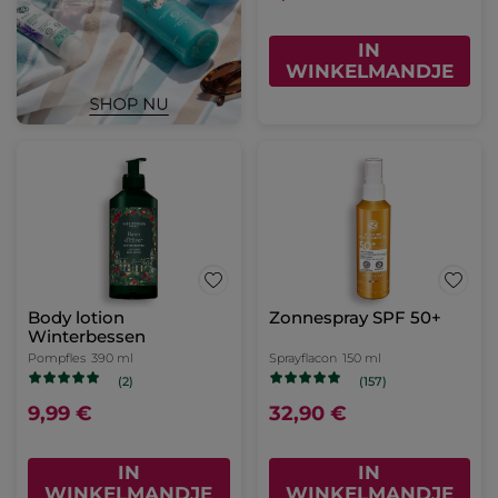
IN
WINKELMANDJE
Body lotion
Zonnespray SPF 50+
Winterbessen
Pompfles
390 ml
Sprayflacon
150 ml
(2)
(157)
9,99 €
32,90 €
IN
IN
WINKELMANDJE
WINKELMANDJE