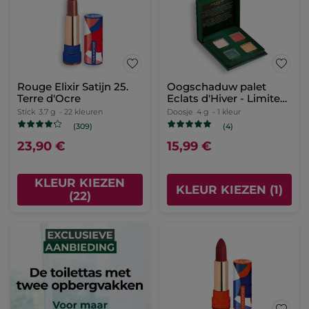
Rouge Elixir Satijn 25.
Oogschaduw palet
Terre d'Ocre
Eclats d'Hiver - Limited
Edition
Stick
3.7 g
- 22 kleuren
Doosje
4 g
- 1 kleur
(309)
(4)
23,90 €
15,99 €
KLEUR KIEZEN
KLEUR KIEZEN (1)
(22)