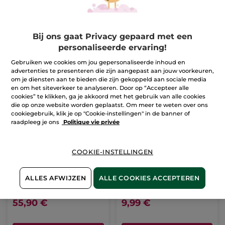
Bij ons gaat Privacy gepaard met een
personaliseerde ervaring!
Gebruiken we cookies om jou gepersonaliseerde inhoud en
advertenties te presenteren die zijn aangepast aan jouw voorkeuren,
om je diensten aan te bieden die zijn gekoppeld aan sociale media
en om het siteverkeer te analyseren. Door op “Accepteer alle
cookies” te klikken, ga je akkoord met het gebruik van alle cookies
die op onze website worden geplaatst. Om meer te weten over ons
cookiegebruik, klik je op "Cookie-instellingen" in de banner of
raadpleeg je ons
Politique vie privée
COOKIE-INSTELLINGEN
Anti-aging
Routine set
nachtcomfort
Winterbessen
ALLES AFWIJZEN
ALLE COOKIES ACCEPTEREN
Potje
50 ml
(5)
(495)
55,90 €
9,99 €