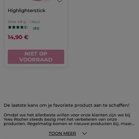
Highlighterstick
Stick
4.8 g
- 1 kleur
(83)
14,90 €
NIET OP
VOORRAAD
De laatste kans om je favoriete product aan te schaffen!
Omdat we het allerbeste willen voor onze klanten zijn we bij
Yves Rocher steeds bezig met het verbeteren van onze
producten. Regelmatig komen er nieuwe producten bij, maar
hierdoor verdwijnen er ook wel eens collecties. Op deze pagina
vind je alle producten die uit het assortiment verdwijnen, voor
TOON MEER
ongezien lage prijzen. Profiteer nu van onze outlet en schaf