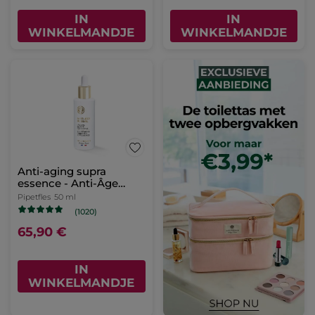
IN
IN
WINKELMANDJE
WINKELMANDJE
Anti-aging supra
essence - Anti-Âge
Global
Pipetfles
50 ml
(1020)
65,90 €
IN
WINKELMANDJE