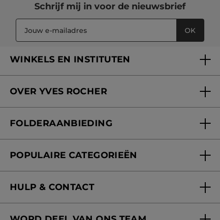
Schrijf mij in voor
de nieuwsbrief
OK
WINKELS EN INSTITUTEN
Een winkel of instituut vinden
OVER YVES ROCHER
Verzorging in onze Schoonheidsinstituten
Wie zijn we
Mijn klantenkaart
FOLDERAANBIEDING
Onze beloften
Folderaanbieding
Fondation Yves Rocher
POPULAIRE CATEGORIEËN
Blog Act Beautiful
Nieuwe producten
HULP & CONTACT
Aanbiedingen
Volg mijn bestelling
Bestsellers
WORD DEEL VAN ONS TEAM