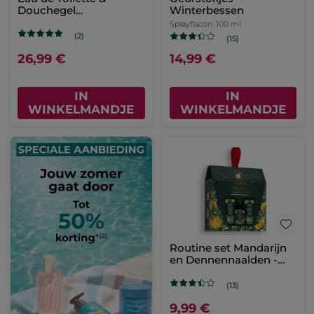
Douchegel
Winterbessen
Winterbessen
Sprayflacon
100 ml
Cadeauset
(2)
(15)
26,99 €
14,99 €
IN
IN
WINKELMANDJE
WINKELMANDJE
Routine set Mandarijn
en Dennennaalden -
Limited Edition
(13)
9,99 €