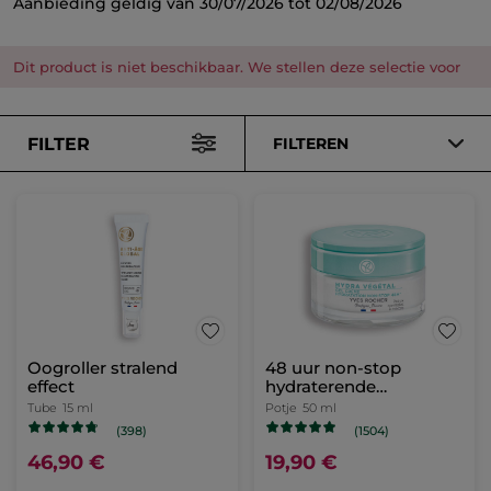
Aanbieding geldig van 30/07/2026 tot 02/08/2026
Dit product is niet beschikbaar. We stellen deze selectie voor
FILTER
FILTEREN
Oogroller stralend
48 uur non-stop
effect
hydraterende
dagcrème
Tube
15 ml
Potje
50 ml
(398)
(1504)
46,90 €
19,90 €