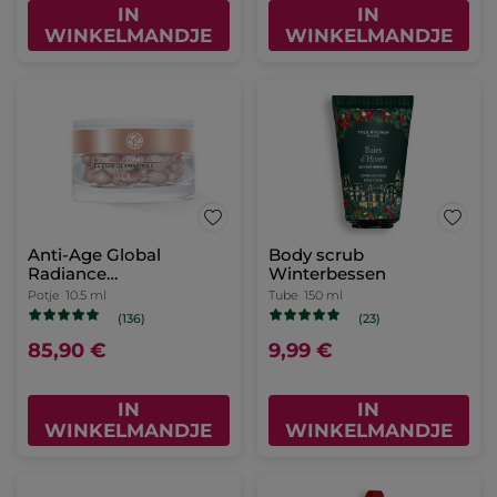
IN
IN
WINKELMANDJE
WINKELMANDJE
Anti-Age Global
Body scrub
Radiance
Winterbessen
Verhelderende Kuur
Potje
10.5 ml
Tube
150 ml
(136)
(23)
85,90 €
9,99 €
IN
IN
WINKELMANDJE
WINKELMANDJE