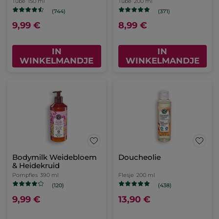
Tube
150 ml
Tube
200 ml
(744)
(371)
9,99 €
8,99 €
IN
IN
WINKELMANDJE
WINKELMANDJE
Bodymilk Weidebloem
Doucheolie
& Heidekruid
Pompfles
390 ml
Flesje
200 ml
(120)
(438)
9,99 €
13,90 €