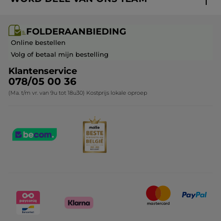
Mijn geschenken
Cadeau-ideeën
Carrière & Vacatures
Folderaanbieding / post
Monoï collectie
FOLDERAANBIEDING
Franchisenemer of bedrijfsleider worden
Veelgestelde vragen
Kerstcollectie
Online bestellen
Contact opnemen
Volg of betaal mijn bestelling
Klantenservice
078/05 00 36
(Ma. t/m vr. van 9u tot 18u30) Kostprijs lokale oproep