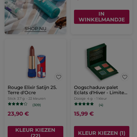
IN
WINKELMANDJE
Rouge Elixir Satijn 25.
Oogschaduw palet
Terre d'Ocre
Eclats d'Hiver - Limited
Edition
Stick
3.7 g
- 22 kleuren
Doosje
4 g
- 1 kleur
(309)
(4)
23,90 €
15,99 €
KLEUR KIEZEN
KLEUR KIEZEN (1)
(22)