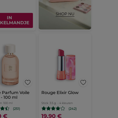
IN
KELMANDJE
 Parfum Voile
Rouge Elixir Glow
 - 100 ml
on
100 ml
Stick
3.5 g
- 4 kleuren
(251)
(242)
0 €
19,90 €