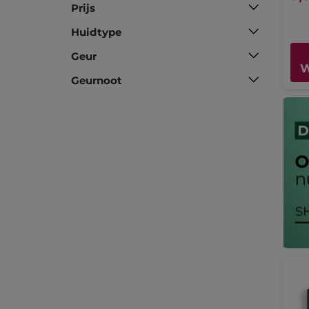
Prijs
Huidtype
Geur
W
Geurnoot