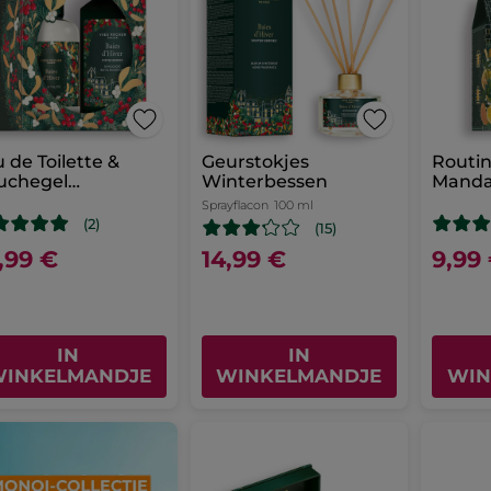
 de Toilette &
Geurstokjes
Routin
uchegel
Winterbessen
Manda
nterbessen
Denne
Sprayflacon
100 ml
deauset
Limite
(2)
(15)
,99 €
14,99 €
9,99
IN
IN
INKELMANDJE
WINKELMANDJE
WIN