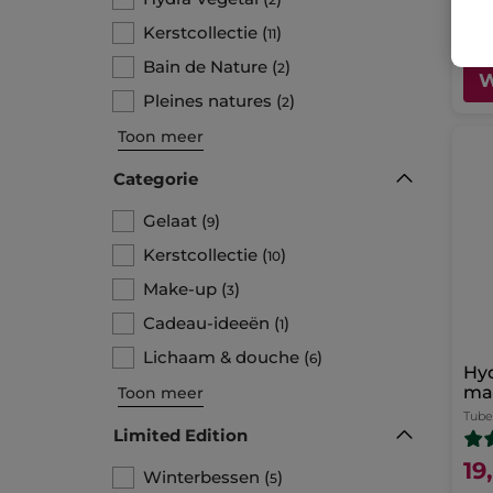
Kerstcollectie
(
)
11
Bain de Nature
(
)
2
W
Pleines natures
(
)
2
Toon meer
Categorie
Gelaat
(
)
9
Kerstcollectie
(
)
10
Make-up
(
)
3
Cadeau-ideeën
(
)
1
Lichaam & douche
(
)
6
Hy
ma
Toon meer
Tube
Limited Edition
19
Winterbessen
(
)
5