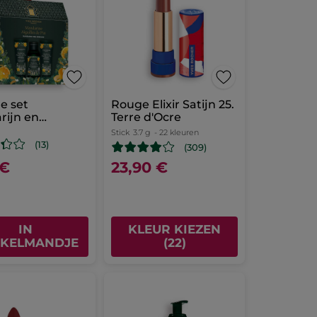
e set
Rouge Elixir Satijn 25.
rijn en
Terre d'Ocre
nnaalden -
Stick
3.7 g
- 22 kleuren
d Edition
(13)
(309)
 €
23,90 €
IN
KLEUR KIEZEN
KELMANDJE
(22)