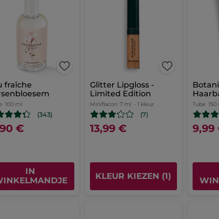
 fraîche
Glitter Lipgloss -
Botan
rsenbloesem
Limited Edition
Haarb
e
100 ml
Miniflacon
7 ml
- 1 kleur
Tube
150
(343)
(7)
,90 €
13,99 €
9,99
IN
KLEUR KIEZEN (1)
INKELMANDJE
WIN