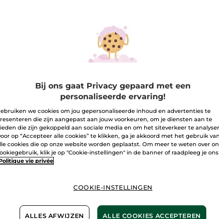
electie voor
Bij ons gaat Privacy gepaard met een
personaliseerde ervaring!
ebruiken we cookies om jou gepersonaliseerde inhoud en advertenties te
resenteren die zijn aangepast aan jouw voorkeuren, om je diensten aan te
ieden die zijn gekoppeld aan sociale media en om het siteverkeer te analyse
oor op “Accepteer alle cookies” te klikken, ga je akkoord met het gebruik va
lle cookies die op onze website worden geplaatst. Om meer te weten over o
ookiegebruik, klik je op "Cookie-instellingen" in de banner of raadpleeg je ons
roller stralend
48 uur non-stop
Anti-a
Politique vie privée
ect
hydraterende
essenc
dagcrème
Global
15 ml
Potje
50 ml
Pipetfles
COOKIE-INSTELLINGEN
(398)
(1504)
,90 €
19,90 €
65,9
ALLES AFWIJZEN
ALLE COOKIES ACCEPTEREN