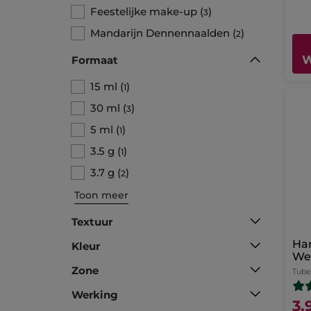
Feestelijke make-up
(
)
3
Mandarijn Dennennaalden
(
)
2
W
Formaat
15 ml
(
)
1
30 ml
(
)
3
5 ml
(
)
1
3.5 g
(
)
1
3.7 g
(
)
2
Toon meer
Textuur
Ha
Kleur
We
He
Zone
Tube
Werking
3,