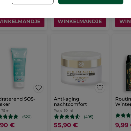
IN
IN
INKELMANDJE
WINKELMANDJE
WIN
draterend SOS-
Anti-aging
Routin
sker
nachtcomfort
Winte
75 ml
Potje
50 ml
(620)
(495)
,90 €
55,90 €
9,99