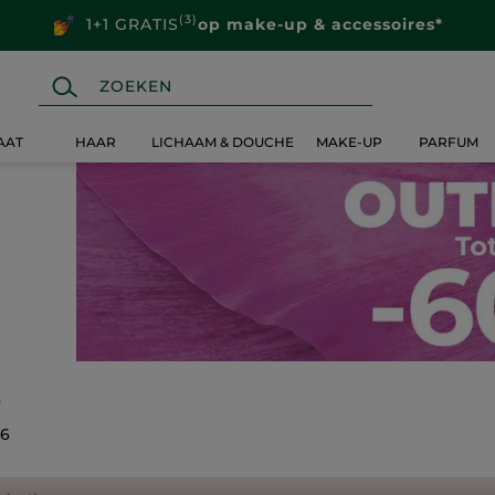
(3)
1+1 GRATIS
op make-up & accessoires*
AAT
HAAR
LICHAAM & DOUCHE
MAKE-UP
PARFUM
%
26