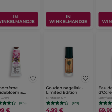
IN
IN
INKELMANDJE
WINKELMANDJE
WIN
ndcrème
Gouden nagellak -
Eau de
idebloem &
Limited Edition
d'Ocre
idekruid
30 ml
Miniflacon
5 ml
Sprayflac
(109)
(120)
99 €
4,99 €
69,9