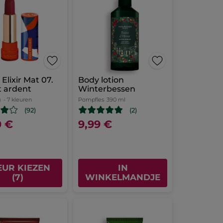
Elixir Mat 07.
Body lotion
t ardent
Winterbessen
g
- 7 kleuren
Pompfles
390 ml
(92)
(2)
0 €
9,99 €
EUR KIEZEN
IN
(7)
WINKELMANDJE