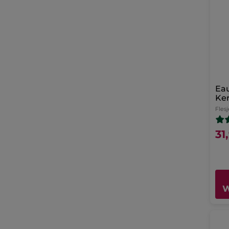
Eau
Ke
Flesj
31
W