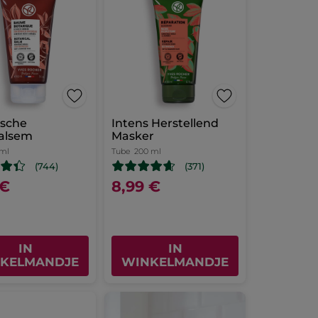
ische
Intens Herstellend
alsem
Masker
 ml
Tube
200 ml
(744)
(371)
 €
8,99 €
IN
IN
KELMANDJE
WINKELMANDJE