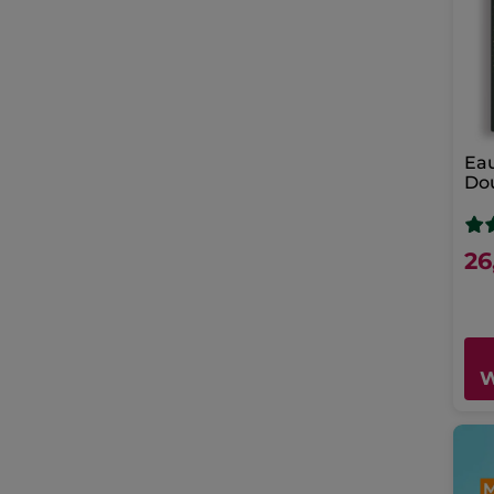
Eau
Do
Wi
Ca
26
W