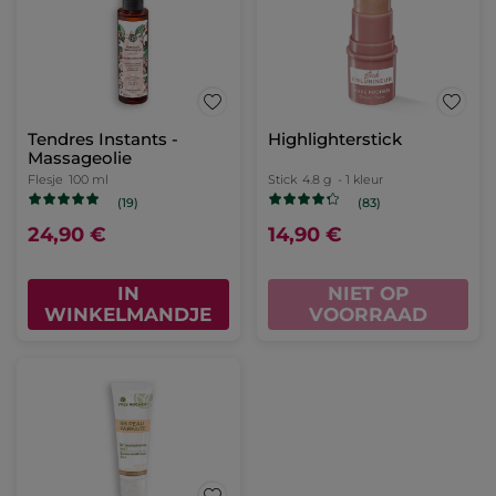
Tendres Instants -
Highlighterstick
Massageolie
Flesje
100 ml
Stick
4.8 g
- 1 kleur
(19)
(83)
24,90 €
14,90 €
IN
NIET OP
WINKELMANDJE
VOORRAAD