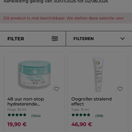
Aanbieding geldig van 30/07/2026 tot 02/08/2026
Dit product is niet beschikbaar. We stellen deze selectie voor
FILTER
FILTEREN
48 uur non-stop
Oogroller stralend
hydraterende
effect
dagcrème
Potje
50 ml
Tube
15 ml
(1504)
(398)
19,90 €
46,90 €