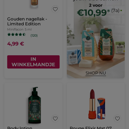
Gouden nagellak -
Limited Edition
Miniflacon
5 ml
(120)
4,99 €
IN
WINKELMANDJE
Body lotion
Rouge Elixir Mat 07.