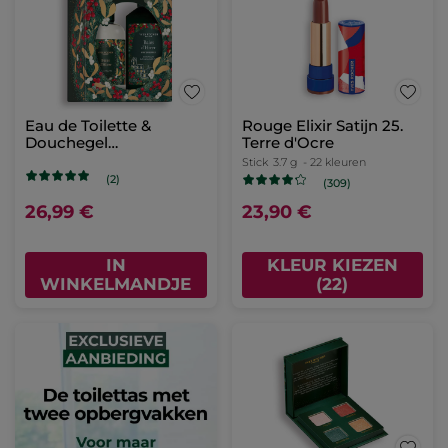
Eau de Toilette &
Rouge Elixir Satijn 25.
Douchegel
Terre d'Ocre
Winterbessen
Stick
3.7 g
- 22 kleuren
Cadeauset
(2)
(309)
26,99 €
23,90 €
IN
KLEUR KIEZEN
WINKELMANDJE
(22)