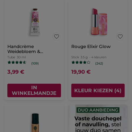
Handcrème
Rouge Elixir Glow
Weidebloem &
Heidekruid
Tube
30 ml
Stick
3.5 g
- 4 kleuren
(109)
(242)
3,99 €
19,90 €
IN
KLEUR KIEZEN (4)
WINKELMANDJE