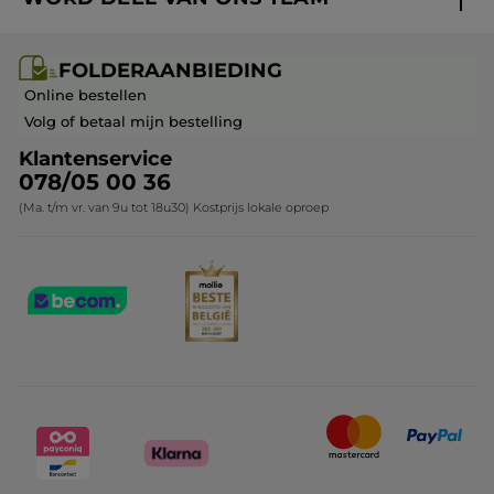
Mijn geschenken
Cadeau-ideeën
Carrière & Vacatures
Folderaanbieding / post
Monoï collectie
FOLDERAANBIEDING
Franchisenemer of bedrijfsleider worden
Veelgestelde vragen
Kerstcollectie
Online bestellen
Contact opnemen
Volg of betaal mijn bestelling
Klantenservice
078/05 00 36
(Ma. t/m vr. van 9u tot 18u30) Kostprijs lokale oproep