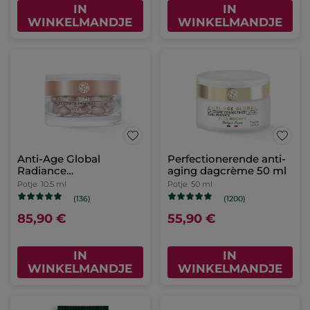
IN
IN
WINKELMANDJE
WINKELMANDJE
Anti-Age Global
Perfectionerende anti-
Radiance
aging dagcrème 50 ml
Verhelderende Kuur
Potje
10.5 ml
Potje
50 ml
(136)
(1200)
85,90 €
55,90 €
IN
IN
WINKELMANDJE
WINKELMANDJE