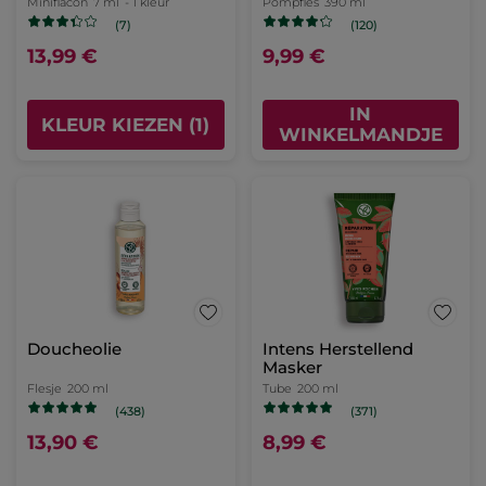
Miniflacon
7 ml
- 1 kleur
Pompfles
390 ml
(7)
(120)
13,99 €
9,99 €
IN
KLEUR KIEZEN (1)
WINKELMANDJE
Doucheolie
Intens Herstellend
Masker
Flesje
200 ml
Tube
200 ml
(438)
(371)
13,90 €
8,99 €