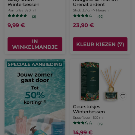
Winterbessen
Grenat ardent
Pompfles
390 ml
Stick
3.7 g
- 7 kleuren
(2)
(92)
9,99 €
23,90 €
IN
KLEUR KIEZEN (7)
WINKELMANDJE
Geurstokjes
Winterbessen
Sprayflacon
100 ml
(15)
14,99 €