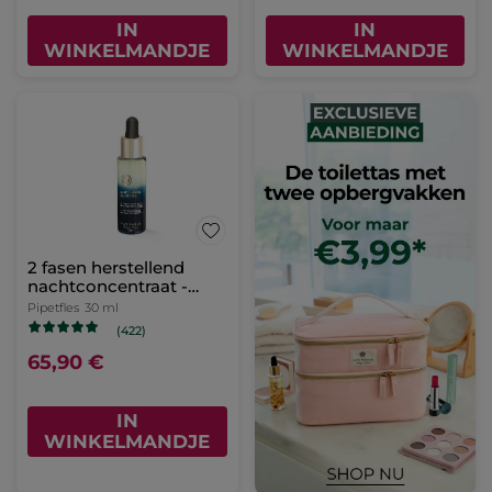
IN
IN
WINKELMANDJE
WINKELMANDJE
2 fasen herstellend
nachtconcentraat -
Anti-Âge Global
Pipetfles
30 ml
(422)
65,90 €
IN
WINKELMANDJE