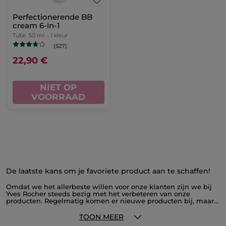
Perfectionerende BB
cream 6-in-1
Tube
50 ml
- 1 kleur
(527)
22,90 €
NIET OP
VOORRAAD
De laatste kans om je favoriete product aan te schaffen!
Omdat we het allerbeste willen voor onze klanten zijn we bij
Yves Rocher steeds bezig met het verbeteren van onze
producten. Regelmatig komen er nieuwe producten bij, maar
hierdoor verdwijnen er ook wel eens collecties. Op deze pagina
vind je alle producten die uit het assortiment verdwijnen, voor
TOON MEER
ongezien lage prijzen. Profiteer nu van onze outlet en schaf