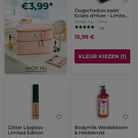
Oogschaduw palet
Eclats d'Hiver - Limited
Edition
Doosje
4 g
- 1 kleur
(4)
15,99 €
KLEUR KIEZEN (1)
Glitter Lipgloss -
Bodymilk Weidebloem
Limited Edition
& Heidekruid