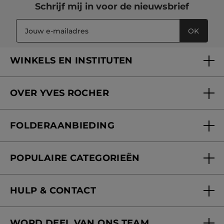
Schrijf mij in voor
de nieuwsbrief
OK
WINKELS EN INSTITUTEN
Een winkel of instituut vinden
OVER YVES ROCHER
Verzorging in onze Schoonheidsinstituten
Wie zijn we
Mijn klantenkaart
FOLDERAANBIEDING
Onze beloften
Folderaanbieding
Fondation Yves Rocher
POPULAIRE CATEGORIEËN
Blog Act Beautiful
Nieuwe producten
HULP & CONTACT
Aanbiedingen
Volg mijn bestelling
Bestsellers
WORD DEEL VAN ONS TEAM