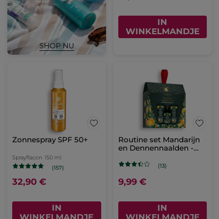
IN
WINKELMANDJE
Zonnespray SPF 50+
Routine set Mandarijn
en Dennennaalden -
Limited Edition
Sprayflacon
150 ml
(13)
(157)
32,90 €
9,99 €
IN
IN
WINKELMANDJE
WINKELMANDJE