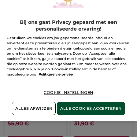
Bij ons gaat Privacy gepaard met een
personaliseerde ervaring!
Gebruiken we cookies om jou gepersonaliseerde inhoud en
advertenties te presenteren die zijn aangepast aan jouw voorkeuren,
om je diensten aan te bieden die zijn gekoppeld aan sociale media
en om het siteverkeer te analyseren. Door op “Accepteer alle
cookies” te klikken, ga je akkoord met het gebruik van alle cookies
die op onze website worden geplaatst. Om meer te weten over ons
cookiegebruik, klik je op "Cookie-instellingen" in de banner of
raadpleeg je ons
Politique vie privée
COOKIE-INSTELLINGEN
Anti-aging
Eau fraîche
nachtcomfort
Kersenbloesem
ALLES AFWIJZEN
ALLE COOKIES ACCEPTEREN
Potje
50 ml
Flesje
100 ml
(495)
(343)
55,90 €
31,90 €