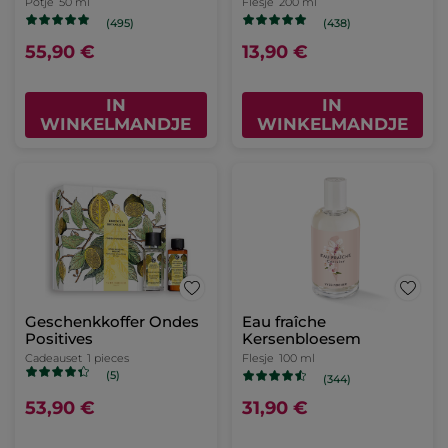
Potje
50 ml
Flesje
200 ml
(495)
(438)
55,90 €
13,90 €
IN
IN
WINKELMANDJE
WINKELMANDJE
Geschenkkoffer Ondes
Eau fraîche
Positives
Kersenbloesem
Cadeauset
1 pieces
Flesje
100 ml
(5)
(344)
53,90 €
31,90 €