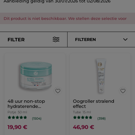
Aanbieding geldig van 30/07/2026 tot 02/08/2026
Dit product is niet beschikbaar. We stellen deze selectie voor
FILTER
FILTEREN
48 uur non-stop
Oogroller stralend
hydraterende
effect
dagcrème
Potje
50 ml
Tube
15 ml
(1504)
(398)
19,90 €
46,90 €