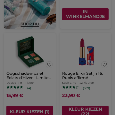
IN
WINKELMANDJE
Oogschaduw palet
Rouge Elixir Satijn 16.
Eclats d'Hiver - Limited
Rubis affirmé
Edition
Doosje
4 g
- 1 kleur
Stick
3.7 g
- 22 kleuren
(4)
(309)
15,99 €
23,90 €
KLEUR KIEZEN
KLEUR KIEZEN (1)
(22)