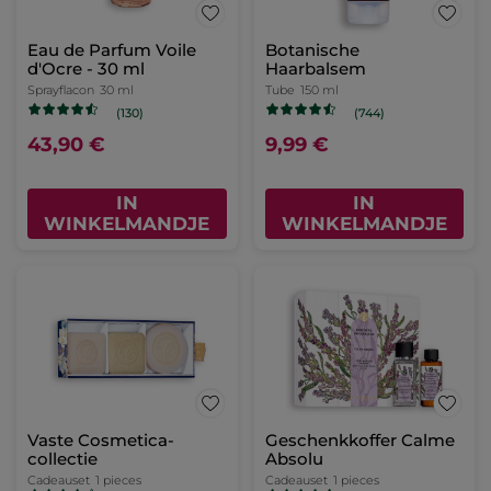
Eau de Parfum Voile
Botanische
d'Ocre - 30 ml
Haarbalsem
Sprayflacon
30 ml
Tube
150 ml
(130)
(744)
43,90 €
9,99 €
IN
IN
WINKELMANDJE
WINKELMANDJE
Vaste Cosmetica-
Geschenkkoffer Calme
collectie
Absolu
Cadeauset
1 pieces
Cadeauset
1 pieces