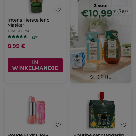
Intens Herstellend
Masker
Tube
200 ml
(371)
8,99 €
IN
WINKELMANDJE
Rouge Elixir Glow
Routine set Mandarijn