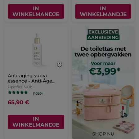
IN
IN
WINKELMANDJE
WINKELMANDJE
Anti-aging supra
essence - Anti-Âge
Global
Pipetfles
50 ml
(1020)
65,90 €
IN
WINKELMANDJE