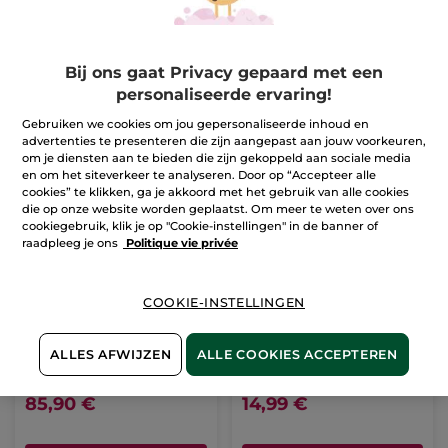
Bij ons gaat Privacy gepaard met een
personaliseerde ervaring!
Gebruiken we cookies om jou gepersonaliseerde inhoud en
advertenties te presenteren die zijn aangepast aan jouw voorkeuren,
om je diensten aan te bieden die zijn gekoppeld aan sociale media
en om het siteverkeer te analyseren. Door op “Accepteer alle
cookies” te klikken, ga je akkoord met het gebruik van alle cookies
die op onze website worden geplaatst. Om meer te weten over ons
cookiegebruik, klik je op "Cookie-instellingen" in de banner of
raadpleeg je ons
Politique vie privée
COOKIE-INSTELLINGEN
Anti-Age Global
Geurstokjes
Radiance
Winterbessen
Verhelderende Kuur
ALLES AFWIJZEN
ALLE COOKIES ACCEPTEREN
Potje
10.5 ml
Sprayflacon
100 ml
(136)
(15)
85,90 €
14,99 €