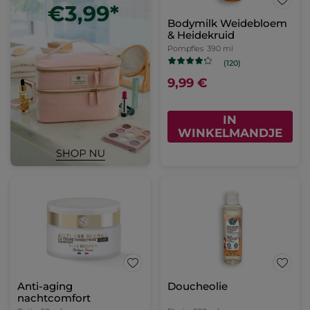
Bodymilk Weidebloem
& Heidekruid
Pompfles
390 ml
(120)
9,99 €
IN
WINKELMANDJE
Anti-aging
Doucheolie
nachtcomfort