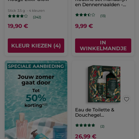
en Dennennaalden -
Limited Edition
Stick
3.5 g
- 4 kleuren
(13)
(242)
19,90 €
9,99 €
IN
KLEUR KIEZEN (4)
WINKELMANDJE
Eau de Toilette &
Douchegel
Winterbessen
Cadeauset
(2)
26,99 €