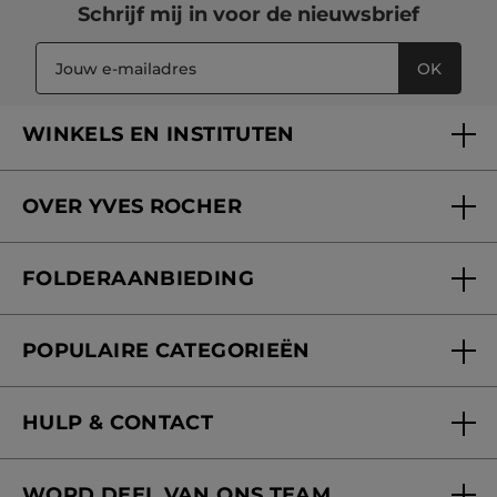
Schrijf mij in voor
de nieuwsbrief
OK
WINKELS EN INSTITUTEN
Een winkel of instituut vinden
OVER YVES ROCHER
Verzorging in onze Schoonheidsinstituten
Wie zijn we
Mijn klantenkaart
FOLDERAANBIEDING
Onze beloften
Folderaanbieding
Fondation Yves Rocher
POPULAIRE CATEGORIEËN
Blog Act Beautiful
Nieuwe producten
HULP & CONTACT
Aanbiedingen
Volg mijn bestelling
Bestsellers
WORD DEEL VAN ONS TEAM