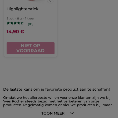
Highlighterstick
Stick
4.8 g
- 1 kleur
(83)
14,90 €
NIET OP
VOORRAAD
De laatste kans om je favoriete product aan te schaffen!
Omdat we het allerbeste willen voor onze klanten zijn we bij
Yves Rocher steeds bezig met het verbeteren van onze
producten. Regelmatig komen er nieuwe producten bij, maar
hierdoor verdwijnen er ook wel eens collecties. Op deze pagina
vind je alle producten die uit het assortiment verdwijnen, voor
TOON MEER
ongezien lage prijzen. Profiteer nu van onze outlet en schaf