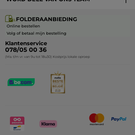
Mijn geschenken
Cadeau-ideeën
Carrière & Vacatures
Folderaanbieding / post
Monoï collectie
FOLDERAANBIEDING
Franchisenemer of bedrijfsleider worden
Veelgestelde vragen
Kerstcollectie
Online bestellen
Contact opnemen
Volg of betaal mijn bestelling
Klantenservice
078/05 00 36
(Ma. t/m vr. van 9u tot 18u30) Kostprijs lokale oproep