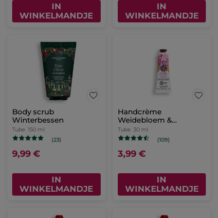
IN
IN
WINKELMANDJE
WINKELMANDJE
Body scrub
Handcrème
Winterbessen
Weidebloem &
Heidekruid
Tube
150 ml
Tube
30 ml
(23)
(109)
9,99 €
3,99 €
IN
IN
WINKELMANDJE
WINKELMANDJE