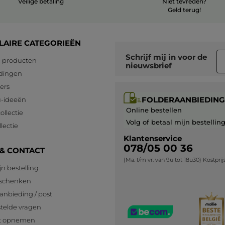
Veilige betaling
Niet tevreden?
Geld terug!
LAIRE CATEGORIEËN
Schrijf mij in voor
de
 producten
nieuwsbrief
dingen
lers
FOLDERAANBIEDING
-ideeën
Online bestellen
ollectie
Volg of betaal mijn bestellin
lectie
Klantenservice
078/05 00 36
 & CONTACT
(Ma. t/m vr. van 9u tot 18u30) Kostpri
jn bestelling
eschenken
anbieding / post
telde vragen
t opnemen