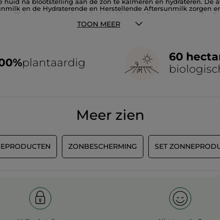
 je huid na blootstelling aan de zon te kalmeren en hydrateren. 
sunmilk en de Hydraterende en Herstellende Aftersunmilk zorgen ervo
ersunmilk hydrateert en herstelt de huid, waarbij eventuele besch
ersunmilk op je huid smeert, zul je direct het verschil merken: het
TOON MEER
e geven die het nodig heeft na blootstelling aan de zon, kun je d
 het hydrateert, en vermindert rimpels met als resultaat een egale
Zonneproductensets, waarbij je in één keer alles in huis hebt vo
60 hecta
100%
plantaardig
biologisc
Meer zien
EPRODUCTEN
ZONBESCHERMING
SET ZONNEPROD