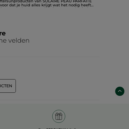
De aftersunproducten van SOLAIRE PEAU PARFAITE
or dat je huid alles krijgt wat het nodig heeft
adigingen worden verzorgd en jouw zongebruinde
 verfrist en zorgt ervoor dat je huid minder
e Verzorgende Anti-Aging Aftersuncrème gebruiken.
re teint. Word je blij van de zonnebrandproducten
or zonbescherming én verzorging achteraf.
re
he velden
UCTEN