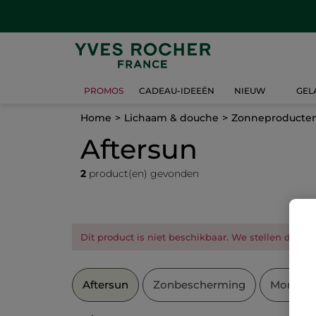
PROMOS
CADEAU-IDEEËN
NIEUW
GEL
Home
Lichaam & douche
Zonneproducte
Aftersun
2
product(en) gevonden
Dit product is niet beschikbaar. We stellen deze s
Aftersun
Zonbescherming
Monoï 