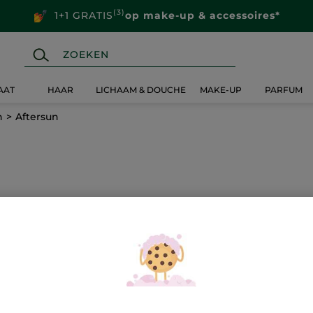
(3)
1+1 GRATIS
op make-up & accessoires*
AAT
HAAR
LICHAAM & DOUCHE
MAKE-UP
PARFUM
n
Aftersun
electie voor
