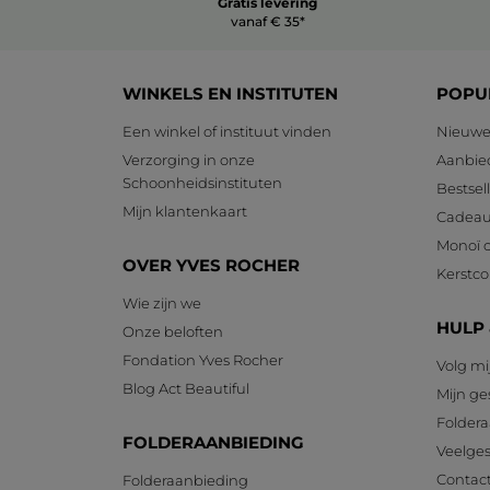
Gratis levering
vanaf € 35*
WINKELS EN INSTITUTEN
POPU
Een winkel of instituut vinden
Nieuwe
Verzorging in onze
Aanbie
Schoonheidsinstituten
Bestsel
Mijn klantenkaart
Cadeau
Monoï c
OVER YVES ROCHER
Kerstcol
Wie zijn we
HULP
Onze beloften
Fondation Yves Rocher
Volg mi
Blog Act Beautiful
Mijn g
Foldera
FOLDERAANBIEDING
Veelges
Contac
Folderaanbieding