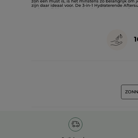
zon een must is, is het minstens zo belangrijk om
zijn daar ideaal voor. De 3-in-1 Hydraterende After
nadat je tijd hebt doorgebracht in de zon. De aft
gloed nog mooier uit de verf komt. Wanneer je de aft
trekkerig aanvoelt. Om ook je gezicht de voeding t
Deze crème herstelt het volume van je huid doordat
van SOLAIRE PEAU PARFAITE? Kijk dan eens naar de 
ZONN