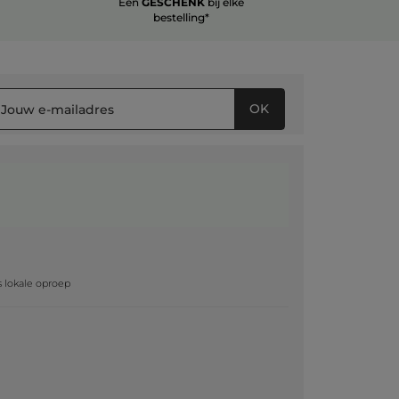
Een
GESCHENK
bij elke
bestelling*
OK
g
js lokale oproep