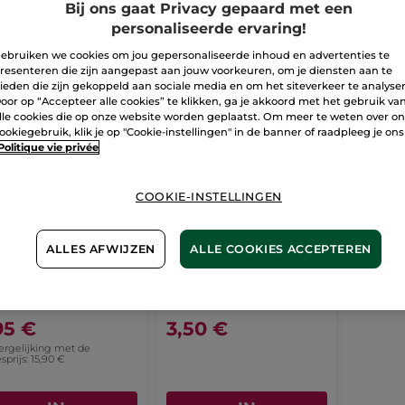
Bij ons gaat Privacy gepaard met een
personaliseerde ervaring!
ebruiken we cookies om jou gepersonaliseerde inhoud en advertenties te
-50%
NIEUW
resenteren die zijn aangepast aan jouw voorkeuren, om je diensten aan te
ieden die zijn gekoppeld aan sociale media en om het siteverkeer te analyse
oor op “Accepteer alle cookies” te klikken, ga je akkoord met het gebruik va
lle cookies die op onze website worden geplaatst. Om meer te weten over o
ookiegebruik, klik je op "Cookie-instellingen" in de banner of raadpleeg je ons
Politique vie privée
COOKIE-INSTELLINGEN
stellende
Herstellende
ALLES AFWIJZEN
ALLE COOKIES ACCEPTEREN
ersun Lotion
Aftersun Lotion 50ML
200 ml
50 ml
(372)
95 €
3,50 €
vergelijking met de
sprijs: 15,90 €