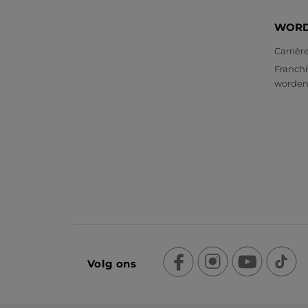
WORD
Carrièr
Franchi
worde
Volg ons