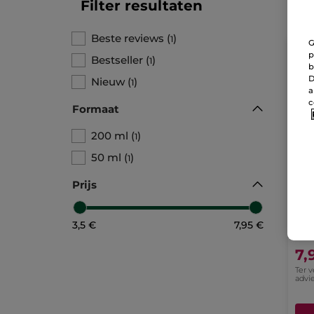
Filter resultaten
Beste reviews
(
)
1
G
p
Bestseller
(
)
1
b
D
Nieuw
(
)
1
a
c
Formaat
200 ml
(
)
1
50 ml
(
)
1
Prijs
Her
Aft
Tube
3,5 €
7,95 €
7,
Ter 
advie