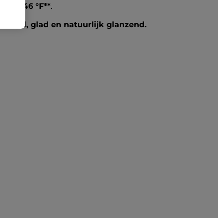
0 °C/446 °F**
.
t soepel, glad en natuurlijk glanzend.