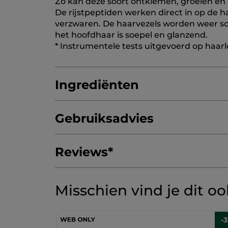
Zo kan deze soort ontkiemen, groeien en
De rijstpeptiden werken direct in op de 
verzwaren. De haarvezels worden weer soe
het hoofdhaar is soepel en glanzend.
* Instrumentele tests uitgevoerd op haar
Ingrediënten
Gebruiksadvies
AQUA/WATER/EAU
C13-15 ALKANE
HYD
METHYL GLUCOSE SESQUISTEARATE
SI
Reviews
*
GLYCERYL STEARATE CITRATE
HYDROX
Niet inslikken.
Buiten bereik van kindere
PANTHENOL
SODIUM BENZOATE
TETR
Geef als eerste je mening via een review
Geen
ROSE KETONES
CITRUS AURANTIUM PEE
Misschien vind je dit o
scorewaarde
★★★★★
★★★★★
Geen
beoordelingswaarde
REVIEW TOEVOEGEN
voor
-
Warmtebeschermende