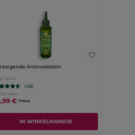
rzorgende Antirooslotion
sje
150 ml
(128)
00 € / 100ml
4,99 €
17,99 €
IN WINKELMANDJE