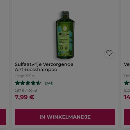
ingrediëntenlijst
Sulfaatvrije Verzorgende
Ve
Antiroosshampoo
Flesje
300 ml
Fle
(941)
2,67 € / 100ml
10,
7,99 €
1
IN WINKELMANDJE