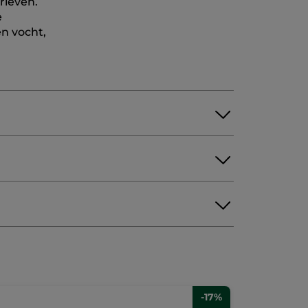
rleven.
e
n vocht,
L ALCOHOL
D RICE PROTEIN
IGOSACCHARIDES
INULIN
C ACID
BENZYL ALCOHOL
les
-17%