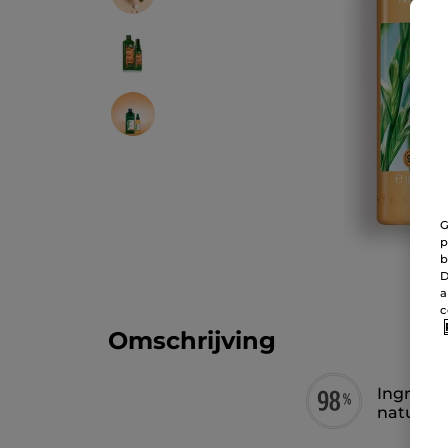
G
p
b
D
a
c
Omschrijving
Ingredië
natuurli