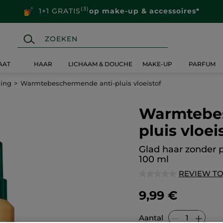
(3)
1+1 GRATIS
op make-up & accessoires*
AAT
HAAR
LICHAAM & DOUCHE
MAKE-UP
PARFUM
ling
Warmtebeschermende anti-pluis vloeistof
Warmtebes
pluis vloei
Glad haar zonder p
100 ml
REVIEW T
★★★★★
★★★★★
Geen
beoordelingswaarde
9,99 €
voor
Warmtebeschermende
anti-
pluis
Aantal
vloeistof