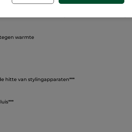
n en verzorgt
en beschermt het haar tegen hitte tot
23
pluis wordt onder controle gehouden en het
haar blijf
 tegen warmte
 hitte van stylingapparaten***
uis***