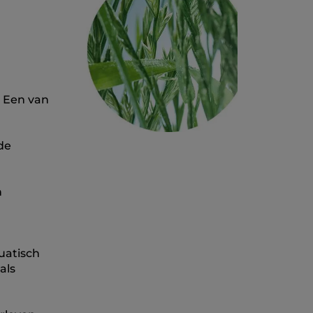
. Een van
de
n
uatisch
als