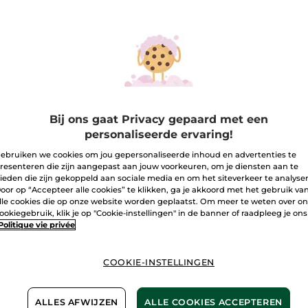
I
Bezorging va
Veilige betali
Niet tevreden?
Bij ons gaat Privacy gepaard met een
personaliseerde ervaring!
Algemene Voor
ebruiken we cookies om jou gepersonaliseerde inhoud en advertenties te
LEES HIER DE 
resenteren die zijn aangepast aan jouw voorkeuren, om je diensten aan te
Klantenrecensi
ieden die zijn gekoppeld aan sociale media en om het siteverkeer te analyse
LEES KLANTENR
oor op “Accepteer alle cookies” te klikken, ga je akkoord met het gebruik va
lle cookies die op onze website worden geplaatst. Om meer te weten over o
ookiegebruik, klik je op "Cookie-instellingen" in de banner of raadpleeg je ons
Politique vie privée
COOKIE-INSTELLINGEN
nten van
Zonde
jke oorsprong
ALLES AFWIJZEN
ALLE COOKIES ACCEPTEREN