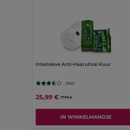
anti-
pluis
* Ingrediënten van natuurlijke oorsprong
vloeistof
* Synthetische ingrediënten
Intensieve Anti-Haaruitval Kuur
(160)
25,99 €
37,98 €
IN WINKELMANDJE