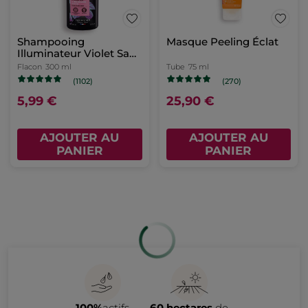
Shampooing
Masque Peeling Éclat
Illuminateur Violet Sans
Sulfate
Flacon
300 ml
Tube
75 ml
(1102)
(270)
5,99 €
25,90 €
AJOUTER AU
AJOUTER AU
PANIER
PANIER
100%
actifs
60 hectares
de