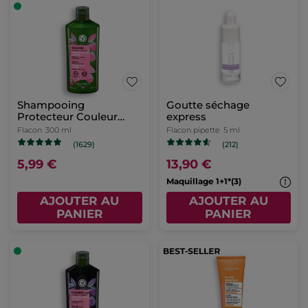
Shampooing
Goutte séchage
Protecteur Couleur
express
Sans Sulfate
Flacon
300 ml
Flacon pipette
5 ml
(1629)
(212)
5,99 €
13,90 €
Maquillage 1+1*(3)
AJOUTER AU
AJOUTER AU
PANIER
PANIER