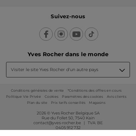
Suivez-nous
Yves Rocher dans le monde
Visiter le site Yves Rocher d'un autre pays
Conditions générales de vente
*Conditions des offres en cours
Politique Vie Privée
Cookies
Paramètres des cookies
Avis clients
Plan du site
Prix tarifs conseillés
Magasins
2026 © Yves Rocher Belgique SA
Rue du Follet 50, 7540 Kain
contact@yves-rocher.be | TVA: BE
0405 912 732