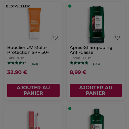
Bouclier UV Multi-
Après-Shampooing
Protection SPF 50+​
Anti-Casse
Tube
30 ml
Flacon
200 ml
(140)
(133)
32,90 €
8,99 €
AJOUTER AU
AJOUTER AU
PANIER
PANIER