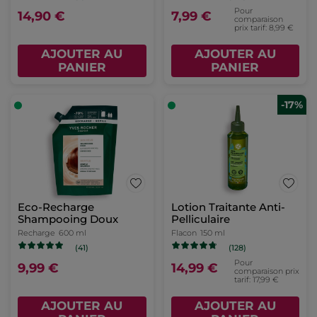
Pour
14,90 €
7,99 €
comparaison
prix tarif: 8,99 €
AJOUTER AU
AJOUTER AU
PANIER
PANIER
-17%
Eco-Recharge
Lotion Traitante Anti-
Shampooing Doux
Pelliculaire
Recharge
600 ml
Flacon
150 ml
(41)
(128)
Pour
9,99 €
14,99 €
comparaison prix
tarif: 17,99 €
AJOUTER AU
AJOUTER AU