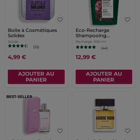
Boite à Cosmétiques
Eco-Recharge
Solides
Shampooing
Reconstituant
Solide
Recharge
600 ml
(22)
(44)
4,99 €
12,99 €
AJOUTER AU
AJOUTER AU
PANIER
PANIER