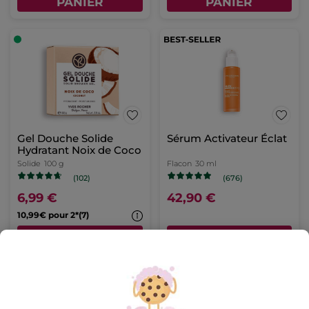
PANIER
PANIER
Gel Douche Solide
Sérum Activateur Éclat
Hydratant Noix de Coco
Solide
100 g
Flacon
30 ml
(102)
(676)
6,99 €
42,90 €
10,99€ pour 2*(7)
AJOUTER AU
AJOUTER AU
PANIER
PANIER