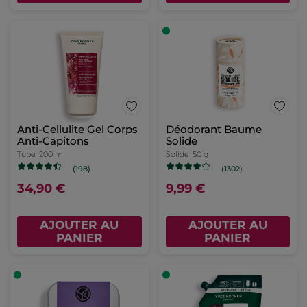
Anti-Cellulite Gel Corps
Déodorant Baume
Anti-Capitons
Solide
Tube
200 ml
Solide
50 g
(198)
(1302)
34,90 €
9,99 €
AJOUTER AU
AJOUTER AU
PANIER
PANIER