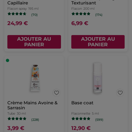
Capillaire
Texturisant
Flacon spray
195 ml
Flacon
200 ml
(70)
(174)
24,99 €
6,99 €
AJOUTER AU
AJOUTER AU
PANIER
PANIER
Crème Mains Avoine &
Base coat
Sarrasin
Tube
30 ml
Flaconnette
5 ml
(228)
(599)
3,99 €
12,90 €