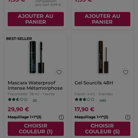
comparaison
prix tarif: 8,99 €
AJOUTER AU
AJOUTER AU
PANIER
PANIER
Mascara Waterproof
Gel Sourcils 48H
Intense Métamorphose
Flaconnette
7.8 ml
- 1 teinte
Flacon
4 ml
- 5 teintes
(5)
(46)
29,90 €
17,90 €
Maquillage 1+1*(3)
Maquillage 1+1*(3)
CHOISIR
CHOISIR
COULEUR (1)
COULEUR (5)