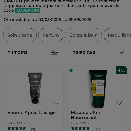
GRATUIT
pour tout achat supérieur à 30€. La réduction
s'applique automatiquement dans votre panier avec le
code
LOVEMOM
Offre valable du 03/05/2026 au 09/05/2026
Soin visage
Parfum
Corps & Bain
Maquillag
FILTRER
TRIER PAR
-11%
Baume Après-Rasage
Masque Ultra-
Nourrissant
Tube
100 ml
Tube
200 ml
(2)
(217)