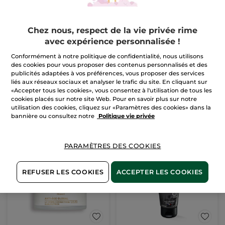
Chez nous, respect de la vie privée rime
avec expérience personnalisée !
Lotion Clarifiante
Déodorant Citrus à la
Conformément à notre politique de confidentialité, nous utilisons
Menthe de Bretagne
des cookies pour vous proposer des contenus personnalisés et des
Flacon
150 ml
Roll-on
50 ml
publicités adaptées à vos préférences, vous proposer des services
liés aux réseaux sociaux et analyser le trafic du site. En cliquant sur
(89)
(7)
«Accepter tous les cookies», vous consentez à l'utilisation de tous les
13,90 €
9,90 €
cookies placés sur notre site Web. Pour en savoir plus sur notre
utilisation des cookies, cliquez sur «Paramètres des cookies» dans la
bannière ou consultez notre
Politique vie privée
AJOUTER AU
AJOUTER AU
PANIER
PANIER
PARAMÈTRES DES COOKIES
-40%
REFUSER LES COOKIES
ACCEPTER LES COOKIES