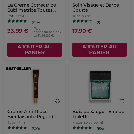
La Creme Correctrice
Soin Visage et Barbe
Sublimatrice Toutes
Courte
Peaux
Pot
50 ml
Tube
50 ml
(294)
(1)
Pour
33,99 €
17,90 €
comparaison prix
tarif: 56,90 €
AJOUTER AU
AJOUTER AU
PANIER
PANIER
Crème Anti-Rides
Bois de Sauge - Eau de
Bienfaisante Regard
Toilette
Tube
14 ml
Flacon spray
50 ml
(309)
(154)