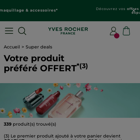
Découvrez vos
offres personnalisées
dans votre
espace client
Accueil
Super deals
Votre produit
*(3)
préféré OFFERT
339
produit(s) trouvé(s)
(3) Le premier produit ajouté à votre panier devient