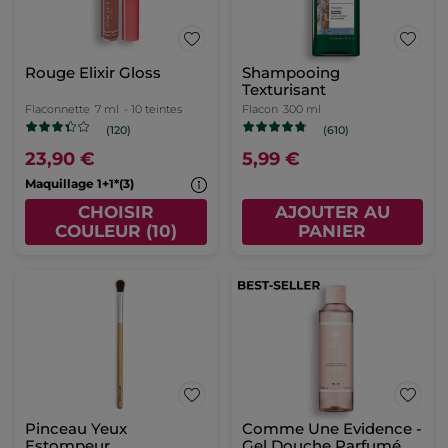
Rouge Elixir Gloss
Shampooing
Texturisant
Flaconnette
7 ml
- 10 teintes
Flacon
300 ml
(120)
(610)
23,90 €
5,99 €
Maquillage 1+1*(3)
CHOISIR
AJOUTER AU
COULEUR (10)
PANIER
Pinceau Yeux
Comme Une Evidence -
Estompeur
Gel Douche Parfumé