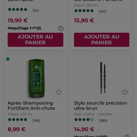
Flacon
200 ml
(34)
(197)
19,90 €
15,90 €
Maquillage 1+1*(3)
AJOUTER AU
AJOUTER AU
PANIER
PANIER
Après-Shampooing
Stylo sourcils précision
Fortifiant Anti-chute
ultra-brun
Flacon
200 ml
Stylo
0.09 g
- 4 teintes
(196)
(280)
8,99 €
14,90 €
Maquillage 1+1*(3)