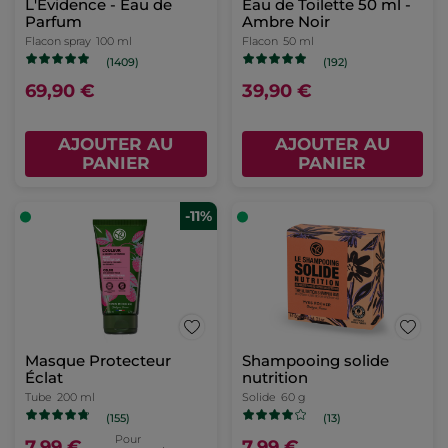
L'Evidence - Eau de
Eau de Toilette 50 ml -
Parfum
Ambre Noir
Flacon spray
100 ml
Flacon
50 ml
(1409)
(192)
69,90 €
39,90 €
AJOUTER AU
AJOUTER AU
PANIER
PANIER
-11%
Masque Protecteur
Shampooing solide
Éclat
nutrition
Tube
200 ml
Solide
60 g
(155)
(13)
Pour
7,99 €
7,99 €