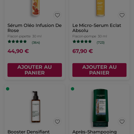
Sérum Oléo Infusion De
Le Micro-Serum Eclat
Rose
Absolu
Flacon pipette
30 ml
Flacon-pompe
30 ml
(364)
(723)
44,90 €
67,90 €
AJOUTER AU
AJOUTER AU
PANIER
PANIER
Booster Densifiant
Après-Shampooing