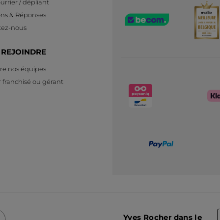
urrier / dépliant
ons & Réponses
tez-nous
 REJOINDRE
re nos équipes
 franchisé ou gérant
Yves Rocher dans le