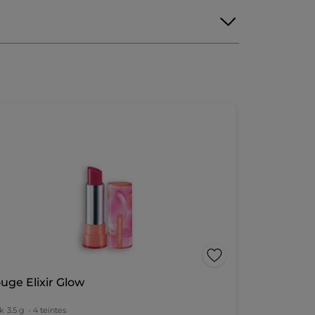
uge Elixir Glow
k
3.5 g
- 4 teintes