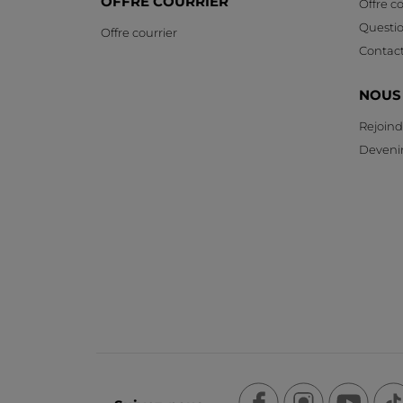
OFFRE COURRIER
Offre co
Questi
Offre courrier
Contac
NOUS
Rejoind
Devenir