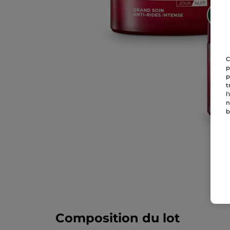
C
p
p
t
l
n
b
Composition du lot