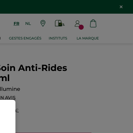
FR
NL
M
GESTES ENGAGÉS
INSTITUTS
LA MARQUE
Soin Anti-Rides
ml
 illumine
N AVIS
99,80 €