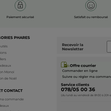
Paiement sécurisé
Satisfait ou remboursé
GORIES PHARES
Recevoir
la
utés
Newsletter
ions
lers
Offre courrier
cadeaux
Commander en ligne
ion Monoï
Suivre ou régler ma comman
ion de Noël
Service clients
078/05 00 36
ET CONTACT
(du lundi au vendredi de 8h30 à 20h e
 ma commande
deaux