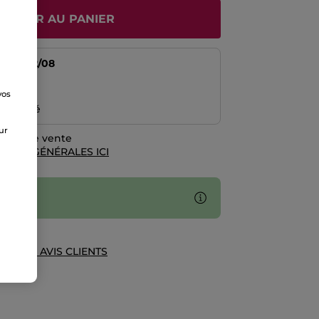
JOUTER AU PANIER
tir du
12/08
risé
vos
e
emboursé
sur
rales de vente
TIONS GÉNÉRALES ICI
UE DES AVIS CLIENTS