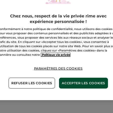
Anti-
Rides
A
Intense
75ml
Chez nous, respect de la vie privée rime avec
expérience personnalisée !
Livraison à par
onformément à notre politique de confidentialité, nous utilisons des cookies
Paiement sécu
our vous proposer des contenus personnalisés et des publicités adaptées à 
références, vous proposer des services liés aux réseaux sociaux et analyser l
Satisfait ou r
rafic du site. En cliquant sur «Accepter tous les cookies», vous consentez à
'utilisation de tous les cookies placés sur notre site Web. Pour en savoir plus 
Conditions géné
otre utilisation des cookies, cliquez sur «Paramètres des cookies» dans la
VOIR LES CONDI
annière ou consultez notre
Politique vie privée
PARAMÈTRES DES COOKIES
1+1 OFFERT*(4)
REFUSER LES COOKIES
ACCEPTER LES COOKIES
Avis clients
VOIR LA POLITIQ