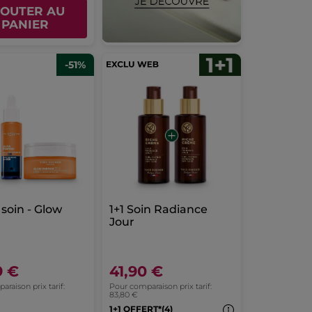
JOUTER AU
PANIER
-51%
 soin - Glow
1+1 Soin Radiance
Jour
9 €
41,90 €
raison prix tarif:
Pour comparaison prix tarif:
83,80 €
1+1 OFFERT*(4)