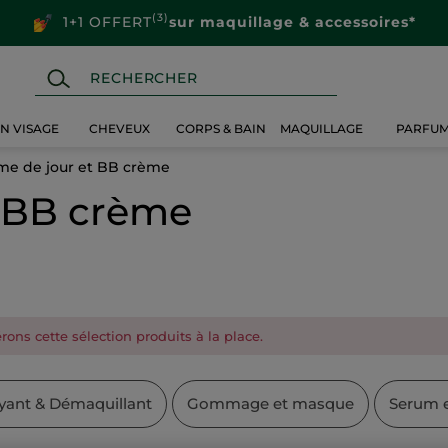
(3)
1+1 OFFERT
sur maquillage & accessoires*
IN VISAGE
CHEVEUX
CORPS & BAIN
MAQUILLAGE
PARFU
me de jour et BB crème
t BB crème
ons cette sélection produits à la place.
yant & Démaquillant
Gommage et masque
Serum e