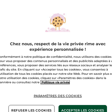
Chez nous, respect de la vie privée rime avec
expérience personnalisée !
onformément à notre politique de confidentialité, nous utilisons des cookies
our vous proposer des contenus personnalisés et des publicités adaptées à 
références, vous proposer des services liés aux réseaux sociaux et analyser l
l Crème
1+1 Crème Jour Anti-
1+1 Gr
rafic du site. En cliquant sur «Accepter tous les cookies», vous consentez à
ratation Non-
Rides Bienfaisante
Hydrat
'utilisation de tous les cookies placés sur notre site Web. Pour en savoir plus 
op 48H
Hydra
otre utilisation des cookies, cliquez sur «Paramètres des cookies» dans la
50 ml
75 ml
annière ou consultez notre
Politique vie privée
(1)
(1504)
,90 €
39,90 €
27,9
PARAMÈTRES DES COOKIES
Pour comparaison prix tarif:
Pour compa
79,80 €
55,80 €
1+1 OFFERT*(4)
1+1 OFFE
REFUSER LES COOKIES
ACCEPTER LES COOKIES