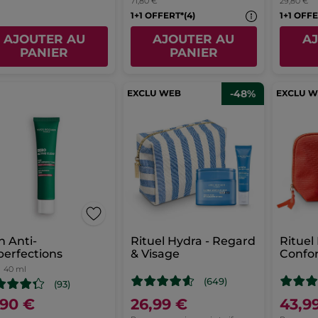
71,80 €
29,80 €
1+1 OFFERT*(4)
1+1 OFFE
AJOUTER AU
AJOUTER AU
A
PANIER
PANIER
-48%
n Anti-
Rituel Hydra - Regard
Rituel
erfections
& Visage
Confor
40 ml
(649)
(93)
,90 €
26,99 €
43,9