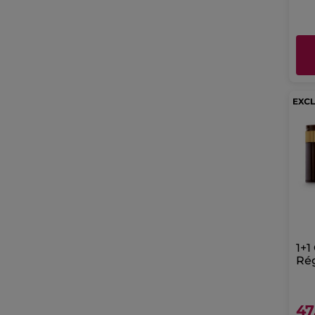
1+1
Ré
Cr
47