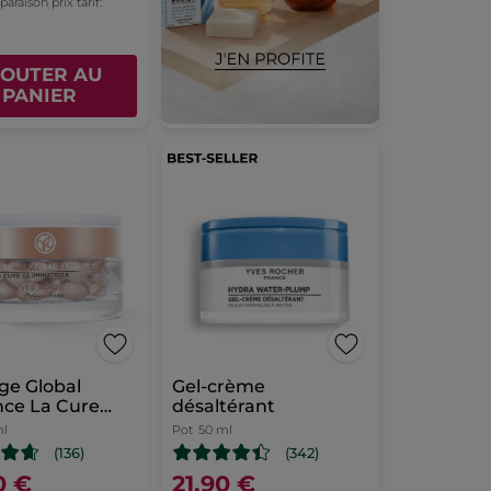
raison prix tarif:
JOUTER AU
PANIER
ge Global
Gel-crème
nce La Cure
désaltérant
natrice
ml
Pot
50 ml
(136)
(342)
0 €
21,90 €