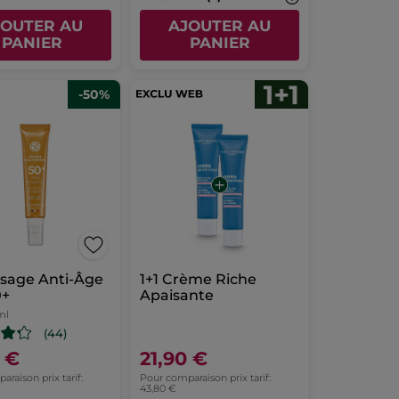
JOUTER AU
AJOUTER AU
PANIER
PANIER
-50%
isage Anti-Âge
1+1 Crème Riche
0+
Apaisante
ml
(44)
5 €
21,90 €
raison prix tarif:
Pour comparaison prix tarif:
43,80 €