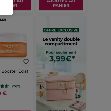
JOUTER AU
AJOUTER AU
PANIER
PANIER
Booster Éclat
l
(767)
0 €