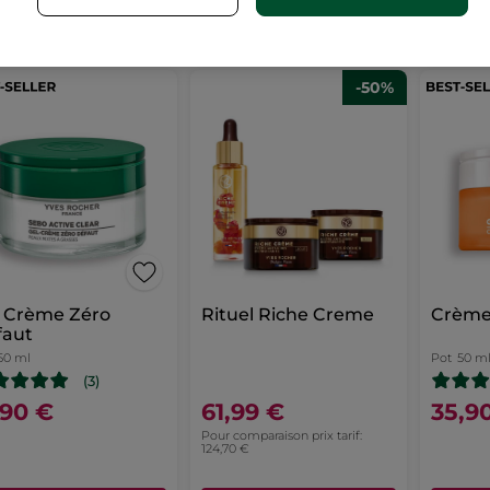
AJOUTER AU
AJOUTER AU
A
PANIER
PANIER
-50%
l Crème Zéro
Rituel Riche Creme
Crème 
faut
50 ml
Pot
50 m
(3)
,90 €
61,99 €
35,9
Pour comparaison prix tarif:
124,70 €