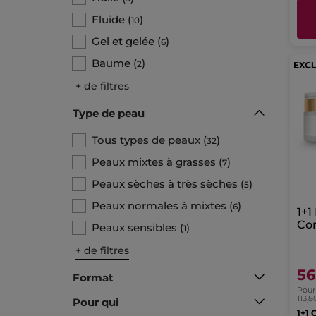
Fluide
(
)
10
Gel et gelée
(
)
6
Baume
(
)
2
+ de filtres
Type de peau
Tous types de peaux
(
)
32
Peaux mixtes à grasses
(
)
7
Peaux sèches à très sèches
(
)
5
Peaux normales à mixtes
(
)
6
1+1
Cor
Peaux sensibles
(
)
1
Sub
Pe
+ de filtres
56
Format
Pour 
113,8
Pour qui
1+1 