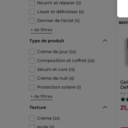
Nourrir et réparer
(
)
3
Lisser et défroisser
(
)
8
Donner de l'éclat
(
)
5
+ de filtres
Type de produit
Crème de jour
(
)
35
Composition et coffret
(
)
28
Sérum et cure
(
)
13
Crème de nuit
(
)
6
Ge
Protection solaire
(
)
Dé
1
Pot
+ de filtres
21
Texture
Crème
(
)
33
Huile
(
)
5