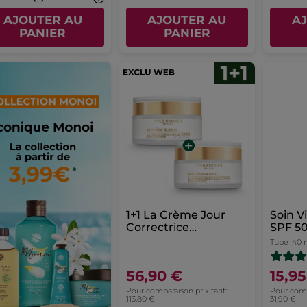
AJOUTER AU
AJOUTER AU
A
PANIER
PANIER
1+1 La Crème Jour
Soin V
Correctrice
SPF 5
Sublimatrice - peaux
Tube
40 
sèches 50 ml
56,90 €
15,9
Pour comparaison prix tarif:
Pour compa
113,80 €
31,90 €