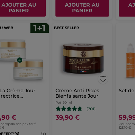
AJOUTER AU
AJOUTER AU
A
PANIER
PANIER
 La Crème Jour
Crème Anti-Rides
Set de
rectrice
Bienfaisante Jour
limatrice - Toutes
Pot
50 ml
aux 50ml
(701)
,90 €
39,90 €
59,9
comparaison prix tarif:
Pour compa
0 €
121,70 €
OFFERT*(4)