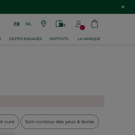
FR
NL
M
GESTES ENGAGÉS
INSTITUTS
LA MARQUE
t cure
Soin contour des yeux & lèvres