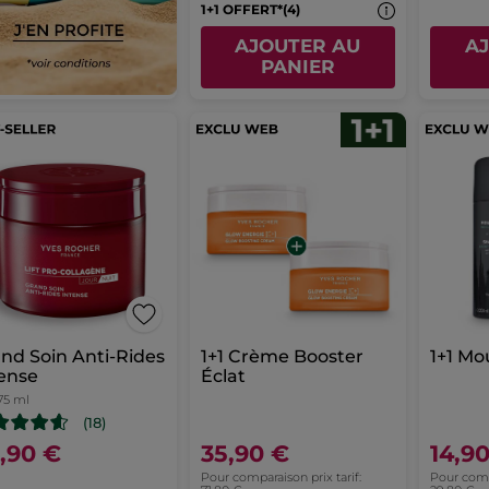
1+1 OFFERT*(4)
AJOUTER AU
A
PANIER
nd Soin Anti-Rides
1+1 Crème Booster
1+1 Mo
ense
Éclat
75 ml
(18)
,90 €
35,90 €
14,9
Pour comparaison prix tarif:
Pour compa