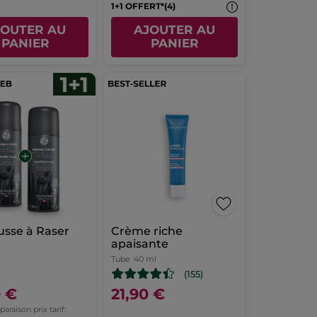
1+1 OFFERT*(4)
JOUTER AU
AJOUTER AU
PANIER
PANIER
usse à Raser
Crème riche
apaisante
Tube
40 ml
(155)
0 €
21,90 €
raison prix tarif: