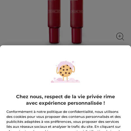
1+1 Soin Regard Anti-Rides Anti-
Poches
Lisse, défroisse et illumine
★★★★★
★★★★★
Chez nous, respect de la vie privée rime
AJOUTER UN AVIS
avec expérience personnalisée !
Aucune
valeur
34,90 €
69,80 €
de
Conformément à notre politique de confidentialité, nous utilisons
notation
des cookies pour vous proposer des contenus personnalisés et des
pour
publicités adaptées à vos préférences, vous proposer des services
1+1
Soin
liés aux réseaux sociaux et analyser le trafic du site. En cliquant sur
m'avertir de la disponibilité
Regard