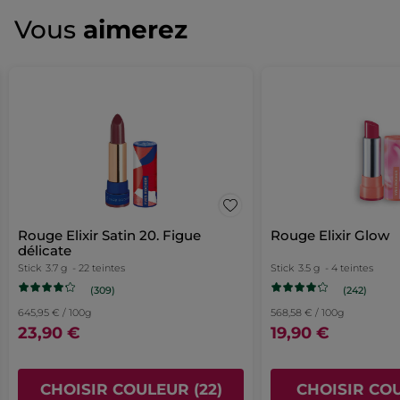
valeur
★★★★★
★★★★★
Vous
aimerez
de
Aucune
notation
valeur
de
AJOUTER UN AVIS
notation
pour
1+1
Soin
Regard
Anti-
Rides
Anti-
Poches
Rouge Elixir Satin 20. Figue
Rouge Elixir Glow
délicate
Stick
3.7 g
- 22 teintes
Stick
3.5 g
- 4 teintes
(309)
(242)
645,95 € / 100g
568,58 € / 100g
23,90 €
19,90 €
CHOISIR COULEUR (22)
CHOISIR COU