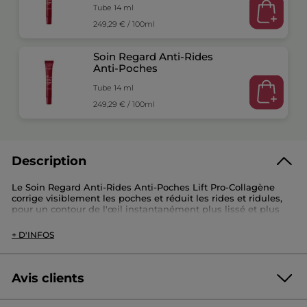
Tube 14 ml
249,29 € / 100ml
Soin Regard Anti-Rides
Anti-Poches
Tube 14 ml
249,29 € / 100ml
Description
Le Soin Regard Anti-Rides Anti-Poches Lift Pro-Collagène
corrige visiblement les poches et réduit les rides et ridules,
pour un contour de l'œil instantanément plus lissé et plus
lumineux. Sa formule concentrée en Ficoïde Glaciale est
associée à du Collagène Végétal et de l’Acide Hyaluronique
+ D'INFOS
d’origine naturelle pour une efficacité anti-rides ciblée.
Référence: BJ982
Avis clients
Soyez le premier à donner votre avis
Aucune