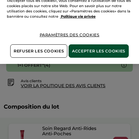
«Accepter tous les cookies», vous consentez à l'utilisation de tous les
Anti-
cookies placés sur notre site Web. Pour en savoir plus sur notre
Rides
Anti-
utilisation des cookies, cliquez sur «Paramètres des cookies» dans la
Poches
bannière ou consultez notre
Politique vie privée
Paiement sécurisé
Satisfait ou remboursé
PARAMÈTRES DES COOKIES
Conditions générales de vente
VOIR LES CONDITIONS GÉNÉRALES ICI
REFUSER LES COOKIES
ACCEPTER LES COOKIES
1+1 OFFERT*(4)
Avis clients
VOIR LA POLITIQUE DES AVIS CLIENTS
Composition du lot
Soin Regard Anti-Rides
Anti-Poches