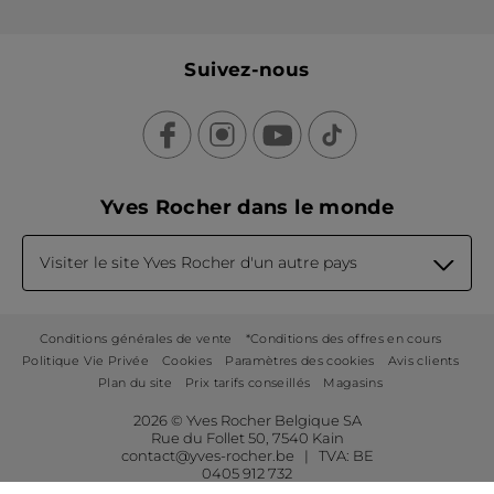
Suivez-nous
Yves Rocher dans le monde
Visiter le site Yves Rocher d'un autre pays
Conditions générales de vente
*Conditions des offres en cours
Politique Vie Privée
Cookies
Paramètres des cookies
Avis clients
Plan du site
Prix tarifs conseillés
Magasins
2026 © Yves Rocher Belgique SA
Rue du Follet 50, 7540 Kain
contact@yves-rocher.be | TVA: BE
0405 912 732