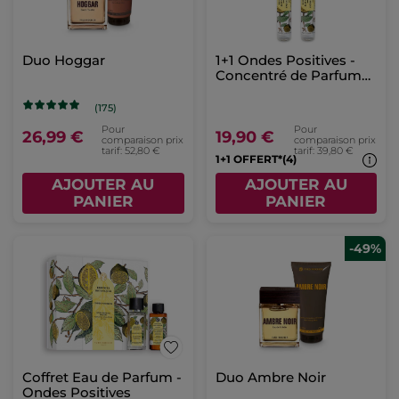
Duo Hoggar
1+1 Ondes Positives -
Concentré de Parfum
Roll-on
(175)
Pour
Pour
26,99 €
19,90 €
comparaison prix
comparaison prix
tarif: 52,80 €
tarif: 39,80 €
1+1 OFFERT*(4)
AJOUTER AU
AJOUTER AU
PANIER
PANIER
-49%
Coffret Eau de Parfum -
Duo Ambre Noir
Ondes Positives