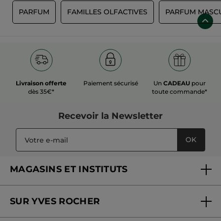
S
PARFUM
FAMILLES OLFACTIVES
PARFUM MASC
Livraison offerte
Paiement sécurisé
Un
CADEAU
pour
dès 35€*
toute commande*
Recevoir
la Newsletter
OK
MAGASINS ET INSTITUTS
Trouver un magasin ou institut
SUR YVES ROCHER
Soins en institut