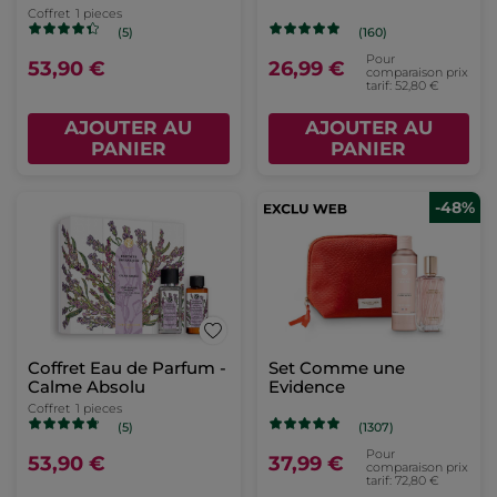
Coffret
1 pieces
(5)
(160)
Pour
53,90 €
26,99 €
comparaison prix
tarif: 52,80 €
AJOUTER AU
AJOUTER AU
PANIER
PANIER
-48%
Coffret Eau de Parfum -
Set Comme une
Calme Absolu
Evidence
Coffret
1 pieces
(5)
(1307)
Pour
53,90 €
37,99 €
comparaison prix
tarif: 72,80 €