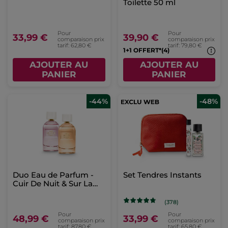
Toilette 50 ml
Pour
Pour
33,99 €
39,90 €
comparaison prix
comparaison prix
tarif: 62,80 €
tarif: 79,80 €
1+1 OFFERT*(4)
AJOUTER AU
AJOUTER AU
PANIER
PANIER
-44%
-48%
Duo Eau de Parfum -
Set Tendres Instants
Cuir De Nuit & Sur La
Lande
(378)
Pour
Pour
48,99 €
33,99 €
comparaison prix
comparaison prix
tarif: 87,80 €
tarif: 65,80 €