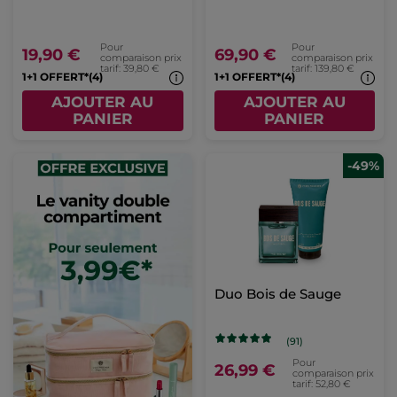
Pour
Pour
19,90 €
69,90 €
comparaison prix
comparaison prix
tarif: 39,80 €
tarif: 139,80 €
1+1 OFFERT*(4)
1+1 OFFERT*(4)
AJOUTER AU
AJOUTER AU
PANIER
PANIER
-49%
Duo Bois de Sauge
(91)
Pour
26,99 €
comparaison prix
tarif: 52,80 €