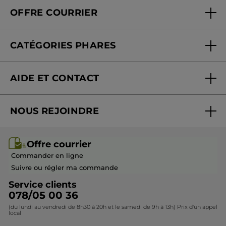
Qui sommes-nous
Carte fidélité magasin
OFFRE COURRIER
Nos engagements
Offre courrier
Fondation Yves Rocher
CATÉGORIES PHARES
Blog Act Beautiful
Nouveautés
AIDE ET CONTACT
Promotions
Suivre ma commande
Best-sellers
NOUS REJOINDRE
Mes cadeaux
Idées cadeaux
Rejoindre nos équipes
Offre courrier / dépliant
Collection Monoï
Offre courrier
Devenir franchisé ou gérant
Questions & Réponses
Collection de Noël
Commander en ligne
Contactez-nous
Suivre ou régler ma commande
Service clients
078/05 00 36
(du lundi au vendredi de 8h30 à 20h et le samedi de 9h à 13h) Prix d'un appel
local