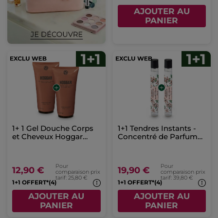
AJOUTER AU
PANIER
1+ 1 Gel Douche Corps
1+1 Tendres Instants -
et Cheveux Hoggar
Concentré de Parfum
200ml
Roll-on
Pour
Pour
12,90 €
19,90 €
comparaison prix
comparaison prix
tarif: 25,80 €
tarif: 39,80 €
1+1 OFFERT*(4)
1+1 OFFERT*(4)
AJOUTER AU
AJOUTER AU
PANIER
PANIER