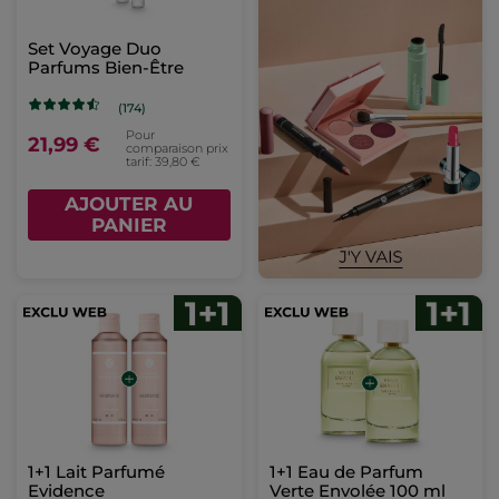
Set Voyage Duo
Parfums Bien-Être
(174)
Pour
21,99 €
comparaison prix
tarif: 39,80 €
AJOUTER AU
PANIER
1+1 Lait Parfumé
1+1 Eau de Parfum
Evidence
Verte Envolée 100 ml