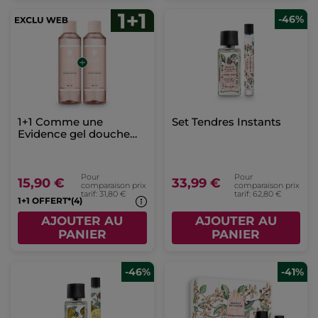
-46%
1+1 Comme une
Set Tendres Instants
Evidence gel douche
200ml
Pour
Pour
15,90 €
33,99 €
comparaison prix
comparaison prix
tarif: 31,80 €
tarif: 62,80 €
1+1 OFFERT*(4)
AJOUTER AU
AJOUTER AU
PANIER
PANIER
-46%
-41%