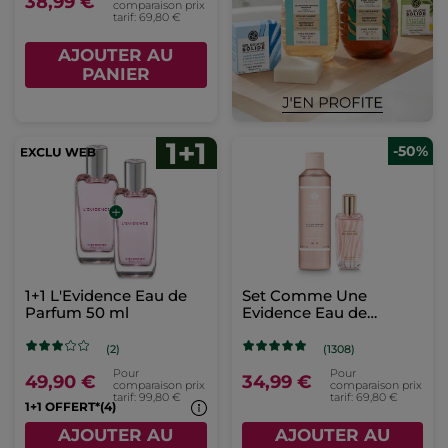
38,99 €
comparaison prix
tarif: 69,80 €
AJOUTER AU
PANIER
-50%
1+1 L'Evidence Eau de
Set Comme Une
Parfum 50 ml
Evidence Eau de
Parfum & Lait Corps
(2)
(1308)
Pour
Pour
49,90 €
34,99 €
comparaison prix
comparaison prix
tarif: 99,80 €
tarif: 69,80 €
1+1 OFFERT*(4)
AJOUTER AU
AJOUTER AU