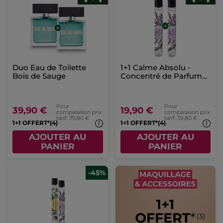
Duo Eau de Toilette
1+1 Calme Absolu -
Bois de Sauge
Concentré de Parfum
Roll-on
Pour
Pour
39,90 €
19,90 €
comparaison prix
comparaison prix
tarif: 79,80 €
tarif: 39,80 €
1+1 OFFERT*(4)
1+1 OFFERT*(4)
AJOUTER AU
AJOUTER AU
PANIER
PANIER
-45%