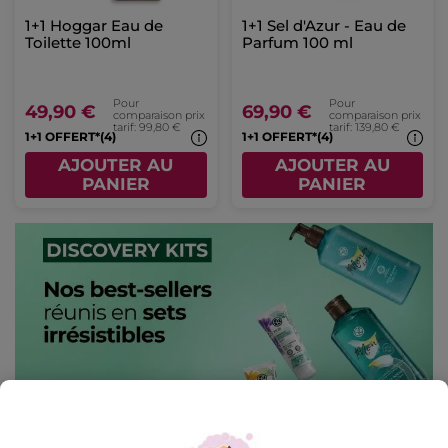
1+1 Hoggar Eau de
1+1 Sel d'Azur - Eau de
Toilette 100ml
Parfum 100 ml
Pour
Pour
49,90 €
69,90 €
comparaison prix
comparaison prix
tarif: 99,80 €
tarif: 139,80 €
1+1 OFFERT*(4)
1+1 OFFERT*(4)
AJOUTER AU
AJOUTER AU
PANIER
PANIER