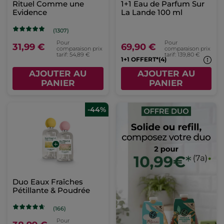
Rituel Comme une
1+1 Eau de Parfum Sur
Evidence
La Lande 100 ml
(1307)
Pour
Pour
31,99 €
69,90 €
comparaison prix
comparaison prix
tarif: 54,89 €
tarif: 139,80 €
1+1 OFFERT*(4)
AJOUTER AU
AJOUTER AU
PANIER
PANIER
-44%
Duo Eaux Fraîches
Pétillante & Poudrée
(166)
Pour