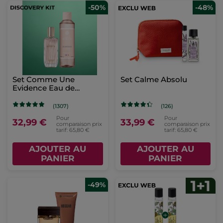
-50%
-48%
Set Comme Une
Set Calme Absolu
Evidence Eau de
Parfum & Gel Douche
(1307)
(126)
Pour
Pour
32,99 €
33,99 €
comparaison prix
comparaison prix
tarif: 65,80 €
tarif: 65,80 €
AJOUTER AU
AJOUTER AU
PANIER
PANIER
-49%