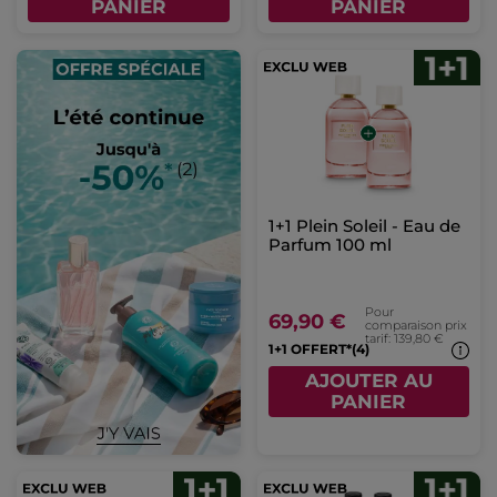
PANIER
PANIER
1+1 Plein Soleil - Eau de
Parfum 100 ml
Pour
69,90 €
comparaison prix
tarif: 139,80 €
1+1 OFFERT*(4)
AJOUTER AU
PANIER