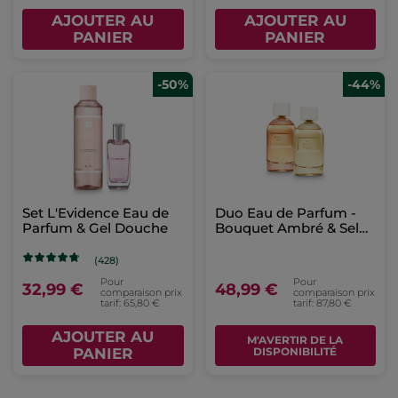
AJOUTER AU
AJOUTER AU
PANIER
PANIER
-50%
-44%
Set L'Evidence Eau de
Duo Eau de Parfum -
Parfum & Gel Douche
Bouquet Ambré & Sel
d’Azur
(428)
Pour
Pour
32,99 €
48,99 €
comparaison prix
comparaison prix
tarif: 65,80 €
tarif: 87,80 €
AJOUTER AU
M'AVERTIR DE LA
PANIER
DISPONIBILITÉ