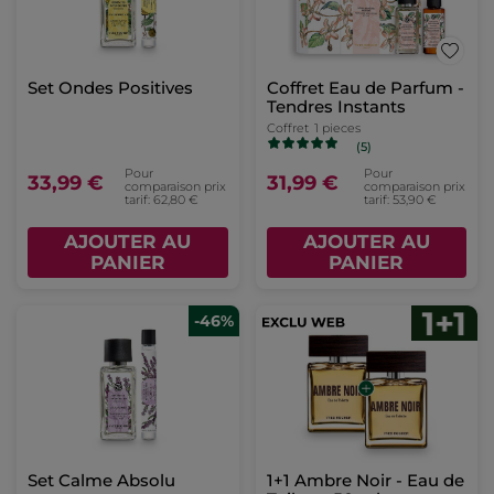
Set Ondes Positives
Coffret Eau de Parfum -
Tendres Instants
Coffret
1 pieces
(5)
Pour
Pour
33,99 €
31,99 €
comparaison prix
comparaison prix
tarif: 62,80 €
tarif: 53,90 €
AJOUTER AU
AJOUTER AU
PANIER
PANIER
-46%
Set Calme Absolu
1+1 Ambre Noir - Eau de