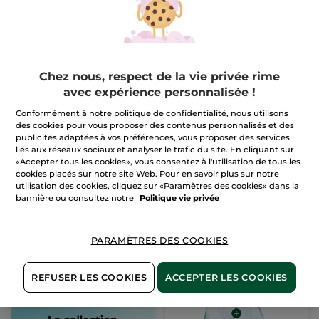
Chez nous, respect de la vie privée rime
avec expérience personnalisée !
Conformément à notre politique de confidentialité, nous utilisons
Duo Eau de Toilette
1+1 Comme Une
des cookies pour vous proposer des contenus personnalisés et des
Ambre Noir
Evidence Intense Eau
publicités adaptées à vos préférences, vous proposer des services
de Parfum
liés aux réseaux sociaux et analyser le trafic du site. En cliquant sur
(1)
«Accepter tous les cookies», vous consentez à l'utilisation de tous les
cookies placés sur notre site Web. Pour en savoir plus sur notre
Pour
Pour
49,90 €
53,90 €
comparaison prix
comparaison prix
utilisation des cookies, cliquez sur «Paramètres des cookies» dans la
tarif: 99,80 €
tarif: 107,80 €
1+1 OFFERT*(4)
1+1 OFFERT*(4)
bannière ou consultez notre
Politique vie privée
AJOUTER AU
AJOUTER AU
PANIER
PANIER
PARAMÈTRES DES COOKIES
REFUSER LES COOKIES
ACCEPTER LES COOKIES