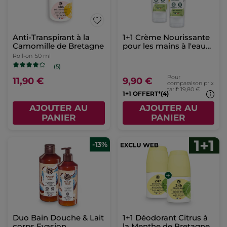
Anti-Transpirant à la
1+1 Crème Nourissante
Camomille de Bretagne
pour les mains à l'eau
d'arnica
Roll-on
50 ml
(5)
Pour
11,90 €
9,90 €
comparaison prix
tarif: 19,80 €
1+1 OFFERT*(4)
AJOUTER AU
AJOUTER AU
PANIER
PANIER
-13%
Duo Bain Douche & Lait
1+1 Déodorant Citrus à
corps Evasion
la Menthe de Bretagne