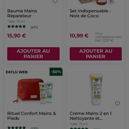
Baume Mains
Set Indispensable -
Réparateur
Noix de Coco
Tube
75 ml
(671)
Pour
15,90 €
10,99 €
comparaison prix
tarif: 13,97 €
AJOUTER AU
AJOUTER AU
PANIER
PANIER
-50%
Rituel Confort Mains &
Crème Mains 2 en 1
Pieds
Nettoyante et
Hydratante
Tube
75 ml
(737)