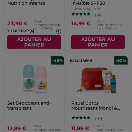
Nutrition Intense
Invisible SPF30
Flacon spray
150 ml
(55)
Pour
Pour
23,90 €
14,95 €
comparaison prix
comparaison prix
tarif: 47,80 €
tarif: 29,90 €
1+1 OFFERT*(4)
AJOUTER AU
AJOUTER AU
PANIER
PANIER
-45%
-50%
Set Déodorant anti-
Rituel Corps
transpirant
Nourrissant Monoï &
Karité
(1313)
Pour
Pour
12,99 €
11,99 €
comparaison prix
comparaison prix