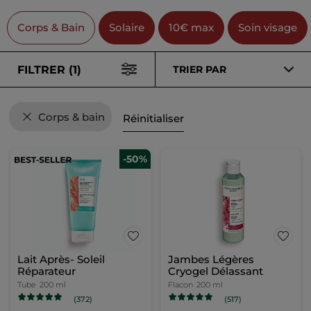
Corps & Bain
Solaire
10€ max
Soin visage
FILTRER (1)
TRIER PAR
Corps & bain
Réinitialiser
-50%
Lait Après- Soleil
Jambes Légères
Réparateur
Cryogel Délassant
Tube
200 ml
Flacon
200 ml
(372)
(517)