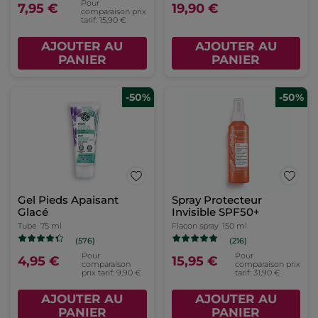
Pour
7,95 €
19,90 €
comparaison prix
tarif: 15,90 €
AJOUTER AU
AJOUTER AU
PANIER
PANIER
-50%
-50%
Gel Pieds Apaisant
Spray Protecteur
Glacé
Invisible SPF50+
Tube
75 ml
Flacon spray
150 ml
(576)
(216)
Pour
Pour
4,95 €
15,95 €
comparaison
comparaison prix
prix tarif: 9,90 €
tarif: 31,90 €
AJOUTER AU
AJOUTER AU
PANIER
PANIER