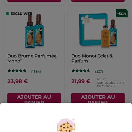
-12%
Duo Brume Parfumée
Duo Monoï Éclat &
Monoï
Parfum
(1884)
(237)
Pour
23,98 €
21,99 €
comparaison prix
tarif: 24,98 €
AJOUTER AU
AJOUTER AU
PANIER
PANIER
-22%
-50%