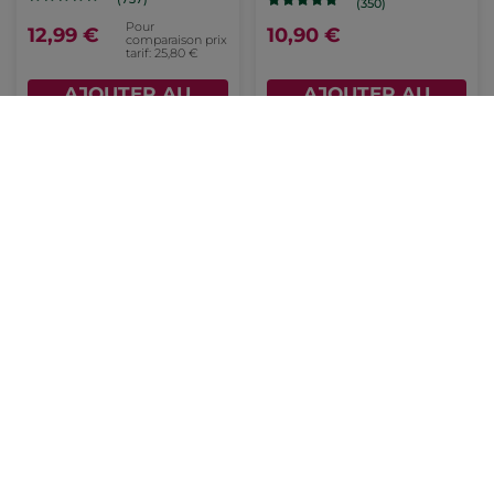
(350)
Pour
12,99 €
10,90 €
comparaison prix
tarif: 25,80 €
AJOUTER AU
AJOUTER AU
PANIER
PANIER
-21%
Set Indispensable -
Ondes Positives - Huile
Algue Sauvage & Criste
de Massage
Marine
Flacon
100 ml
(12)
Pour
10,99 €
24,90 €
comparaison prix
tarif: 13,97 €
AJOUTER AU
AJOUTER AU