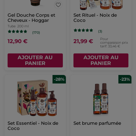
Gel Douche Corps et
Set Rituel - Noix de
Cheveux - Hoggar
Coco​
Tube
200 ml
(3)
(170)
Pour
12,90 €
21,99 €
comparaison prix
tarif: 33,46 €
AJOUTER AU
AJOUTER AU
PANIER
PANIER
-28%
-23%
Set Essentiel - Noix de
Set brume parfumée
Coco​