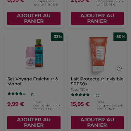
8,99 €
21,99 €
comparaison
comparaison prix
prix tarif: 9,98 €
tarif: 33,46 €
AJOUTER AU
AJOUTER AU
PANIER
PANIER
-33%
-50%
Set Voyage Fraîcheur &
Lait Protecteur Invisible
Monoï
SPF50+
Tube
150 ml
(1)
(72)
Pour
Pour
9,99 €
15,95 €
comparaison prix
comparaison prix
tarif: 14,89 €
tarif: 31,90 €
AJOUTER AU
AJOUTER AU
PANIER
PANIER