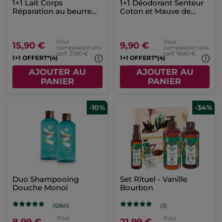
1+1 Lait Corps
1+1 Déodorant Senteur
Réparation au beurre
Coton et Mauve de
de karité & calendula
Bretagne
Pour
Pour
15,90 €
9,90 €
comparaison prix
comparaison prix
tarif: 31,80 €
tarif: 19,80 €
1+1 OFFERT*(4)
1+1 OFFERT*(4)
AJOUTER AU
AJOUTER AU
PANIER
PANIER
-10%
-34%
Duo Shampooing
Set Rituel - Vanille
Douche Monoï
Bourbon
(5360)
(3)
Pour
Pour