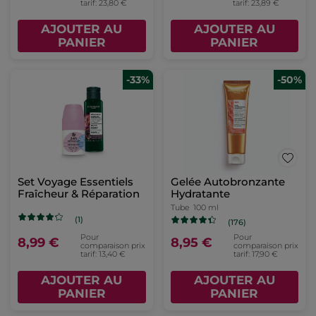
tarif: 23,80 €
tarif: 23,89 €
AJOUTER AU
AJOUTER AU
PANIER
PANIER
-33%
-50%
Set Voyage Essentiels
Gelée Autobronzante
Fraîcheur & Réparation
Hydratante
Tube
100 ml
(1)
(176)
Pour
Pour
8,99 €
8,95 €
comparaison prix
comparaison prix
tarif: 13,40 €
tarif: 17,90 €
AJOUTER AU
AJOUTER AU
PANIER
PANIER