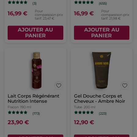
(3)
(655)
Pour
Pour
16,99 €
16,99 €
comparaison prix
comparaison prix
tarif: 23,47 €
tarif: 21,98 €
AJOUTER AU
AJOUTER AU
PANIER
PANIER
Lait Corps Régénérant
Gel Douche Corps et
Nutrition Intense
Cheveux - Ambre Noir
Flacon
190 ml
Tube
200 ml
(173)
(223)
23,90 €
12,90 €