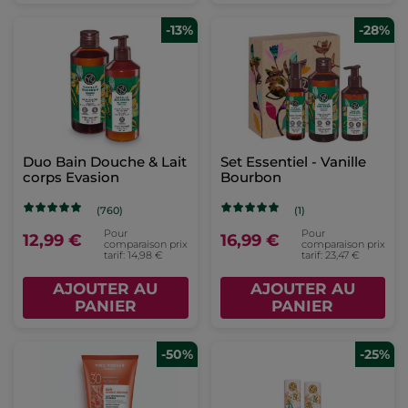
-13%
-28%
Duo Bain Douche & Lait
Set Essentiel - Vanille
corps Evasion
Bourbon
(760)
(1)
Pour
Pour
12,99 €
16,99 €
comparaison prix
comparaison prix
tarif: 14,98 €
tarif: 23,47 €
AJOUTER AU
AJOUTER AU
PANIER
PANIER
-50%
-25%