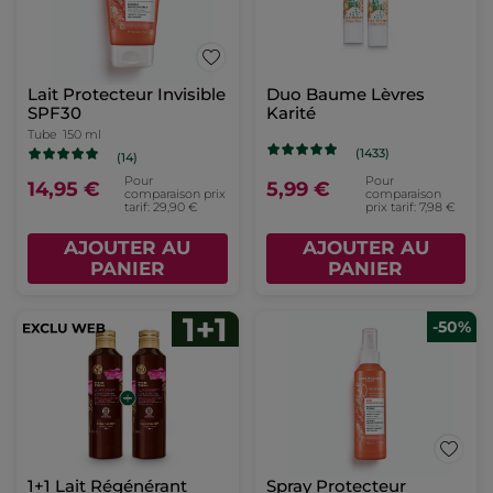
Lait Protecteur Invisible
Duo Baume Lèvres
SPF30
Karité
Tube
150 ml
(1433)
(14)
Pour
Pour
14,95 €
5,99 €
comparaison prix
comparaison
tarif: 29,90 €
prix tarif: 7,98 €
AJOUTER AU
AJOUTER AU
PANIER
PANIER
-50%
1+1 Lait Régénérant
Spray Protecteur