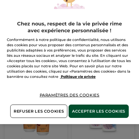
Chez nous, respect de la vie privée rime
Rituel Monoï Corps &
Baume Pieds
avec expérience personnalisée !
Mains
Réparateur
Conformément à notre politique de confidentialité, nous utilisons
Tube
75 ml
des cookies pour vous proposer des contenus personnalisés et des
(1884)
(998)
publicités adaptées à vos préférences, vous proposer des services
Pour
Pour
liés aux réseaux sociaux et analyser le trafic du site. En cliquant sur
17,99 €
7,45 €
comparaison prix
comparaison prix
«Accepter tous les cookies», vous consentez à l'utilisation de tous les
tarif: 22,97 €
tarif: 14,90 €
cookies placés sur notre site Web. Pour en savoir plus sur notre
utilisation des cookies, cliquez sur «Paramètres des cookies» dans la
AJOUTER AU
M'AVERTIR DE LA
bannière ou consultez notre
Politique vie privée
DISPONIBILITÉ
PANIER
PARAMÈTRES DES COOKIES
REFUSER LES COOKIES
ACCEPTER LES COOKIES