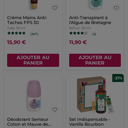
Crème Mains Anti-
Anti-Transpirant à
Taches FPS 30
l'Algue de Bretagne
Tube
50 ml
Roll-on
50 ml
(367)
(5)
15,90 €
11,90 €
AJOUTER AU
AJOUTER AU
PANIER
PANIER
-21%
Déodorant Senteur
Set Indispensable -
Coton et Mauve de
Vanille Bourbon