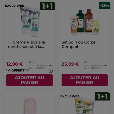
-29%
1+1 Crème Pieds à la
Set Soin du Corps
menthe bio et à la
Complet
mauve bio
Pour
Pour
12,90 €
25,99 €
comparaison prix
comparaison prix
tarif: 25,80 €
tarif: 36,78 €
1+1 OFFERT*(4)
AJOUTER AU
AJOUTER AU
PANIER
PANIER