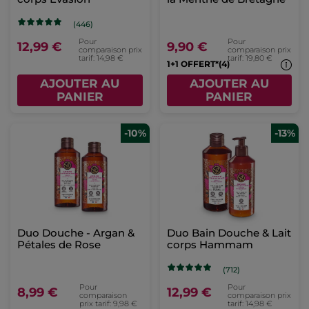
(446)
Pour
Pour
12,99 €
9,90 €
comparaison prix
comparaison prix
tarif: 14,98 €
tarif: 19,80 €
1+1 OFFERT*(4)
AJOUTER AU
AJOUTER AU
PANIER
PANIER
-10%
-13%
Duo Douche - Argan &
Duo Bain Douche & Lait
Pétales de Rose
corps Hammam
(712)
Pour
Pour
8,99 €
12,99 €
comparaison
comparaison prix
prix tarif: 9,98 €
tarif: 14,98 €