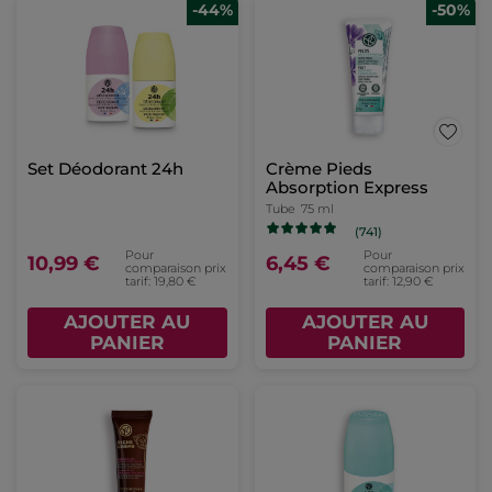
-44%
-50%
Set Déodorant 24h
Crème Pieds
Absorption Express
Tube
75 ml
(741)
Pour
Pour
10,99 €
6,45 €
comparaison prix
comparaison prix
tarif: 19,80 €
tarif: 12,90 €
AJOUTER AU
AJOUTER AU
PANIER
PANIER