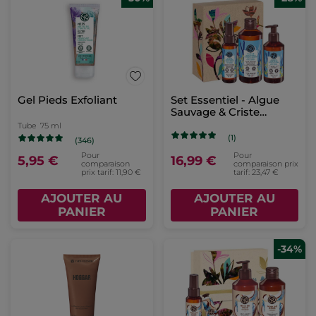
Gel Pieds Exfoliant
Set Essentiel - Algue
Sauvage & Criste
Marine
Tube
75 ml
(1)
(346)
Pour
Pour
5,95 €
16,99 €
comparaison
comparaison prix
prix tarif: 11,90 €
tarif: 23,47 €
AJOUTER AU
AJOUTER AU
PANIER
PANIER
-34%