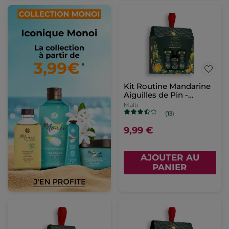
Kit Routine Mandarine
Aiguilles de Pin -
Edition limitée
Multi
(13)
9,99 €
AJOUTER AU
PANIER