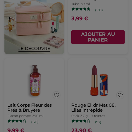
Tube
30 ml
(109)
3,99 €
AJOUTER AU
PANIER
Lait Corps Fleur des
Rouge Elixir Mat 08.
Prés & Bruyère
Lilas intrépide
Flacon-pompe
390 ml
Stick
3.7 g
- 7 teintes
(120)
(92)
9,99 €
23,90 €