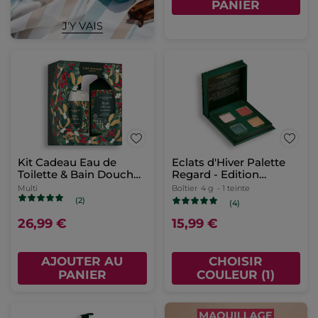
PANIER
Kit Cadeau Eau de
Eclats d'Hiver Palette
Toilette & Bain Douche
Regard - Edition
Baies d'Hiver
Limitée
Multi
Boîtier
4 g
- 1 teinte
(2)
(4)
26,99 €
15,99 €
AJOUTER AU
CHOISIR
PANIER
COULEUR (1)