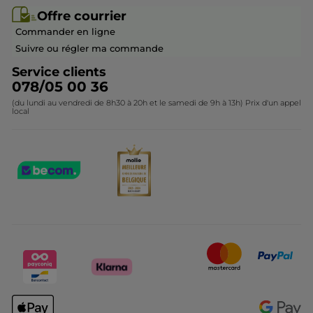
Offre courrier / dépliant
Collection Monoï
Offre courrier
Devenir franchisé ou gérant
Questions & Réponses
Collection de Noël
Commander en ligne
Contactez-nous
Suivre ou régler ma commande
Service clients
078/05 00 36
(du lundi au vendredi de 8h30 à 20h et le samedi de 9h à 13h) Prix d'un appel
local