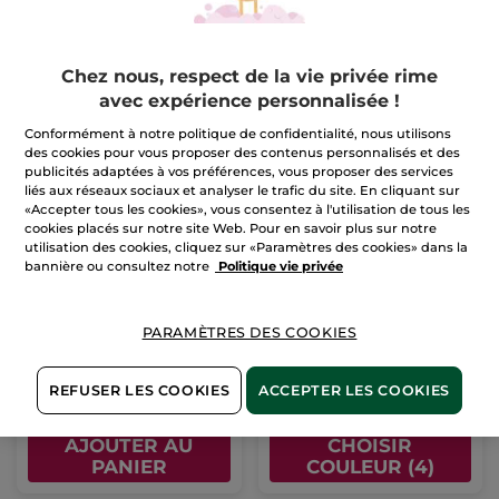
Chez nous, respect de la vie privée rime
avec expérience personnalisée !
Conformément à notre politique de confidentialité, nous utilisons
des cookies pour vous proposer des contenus personnalisés et des
publicités adaptées à vos préférences, vous proposer des services
liés aux réseaux sociaux et analyser le trafic du site. En cliquant sur
«Accepter tous les cookies», vous consentez à l'utilisation de tous les
cookies placés sur notre site Web. Pour en savoir plus sur notre
utilisation des cookies, cliquez sur «Paramètres des cookies» dans la
bannière ou consultez notre
Politique vie privée
Le Soin Illuminateur
Rouge Elixir Glow
Regard
Tube
15 ml
Stick
3.5 g
- 4 teintes
PARAMÈTRES DES COOKIES
(398)
(242)
46,90 €
19,90 €
REFUSER LES COOKIES
ACCEPTER LES COOKIES
AJOUTER AU
CHOISIR
PANIER
COULEUR (4)