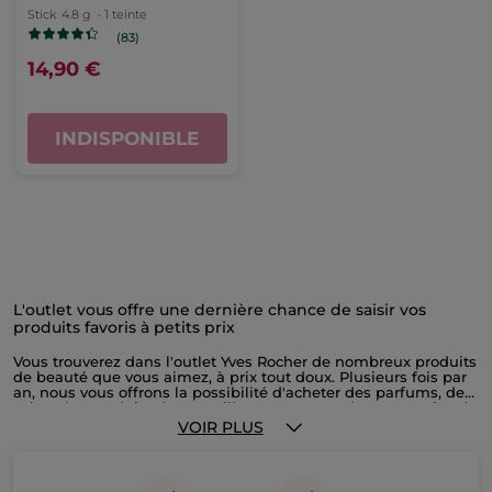
Stick
4.8 g
- 1 teinte
(83)
14,90 €
INDISPONIBLE
L'outlet vous offre une dernière chance de saisir vos
produits favoris à petits prix
Vous trouverez dans l'outlet Yves Rocher de nombreux produits
de beauté que vous aimez, à prix tout doux. Plusieurs fois par
an, nous vous offrons la possibilité d'acheter des parfums, des
soins, des produits de maquillage ou encore des accessoires à
prix réduit, avant qu'ils ne disparaissent de nos boutiques.
VOIR PLUS
Nous mettons en effet en vente dans l'outlet tous les articles
Yves Rocher en fin de collection. Pour saisir ces bonnes affaires,
il vous suffit de jeter régulièrement un coup d’œil sur cette
page. Si vos produits favoris n'y figurent pas pour le moment,