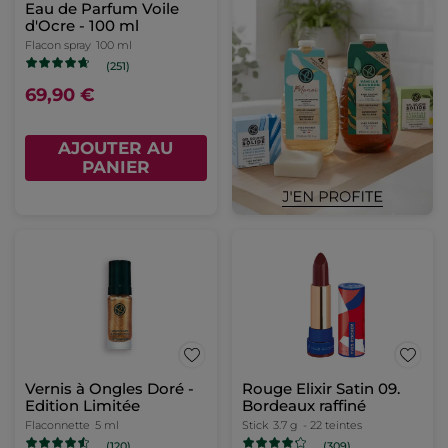
Eau de Parfum Voile
d'Ocre - 100 ml
Flacon spray
100 ml
(251)
69,90 €
AJOUTER AU
PANIER
Vernis à Ongles Doré -
Rouge Elixir Satin 09.
Edition Limitée
Bordeaux raffiné
Flaconnette
5 ml
Stick
3.7 g
- 22 teintes
(120)
(309)