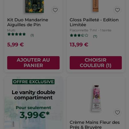
Kit Duo Mandarine
Gloss Pailleté - Edition
Aiguilles de Pin
Limitée
Multi
Flaconnette
7 ml
- 1 teinte
(1)
(7)
5,99 €
13,99 €
AJOUTER AU
CHOISIR
PANIER
COULEUR (1)
Crème Mains Fleur des
Prés & Bruyère