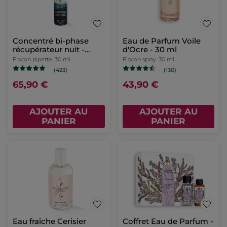
Concentré bi-phase
Eau de Parfum Voile
récupérateur nuit -
d'Ocre - 30 ml
Anti-Âge Global
Flacon pipette
30 ml
Flacon spray
30 ml
(423)
(130)
65,90 €
43,90 €
AJOUTER AU
AJOUTER AU
PANIER
PANIER
Eau fraîche Cerisier
Coffret Eau de Parfum -