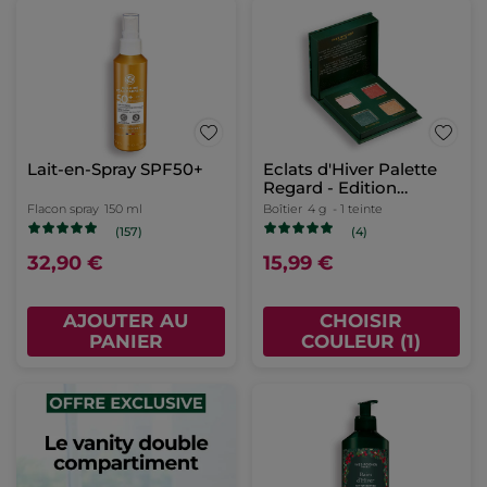
Lait-en-Spray SPF50+
Eclats d'Hiver Palette
Regard - Edition
Limitée
Flacon spray
150 ml
Boîtier
4 g
- 1 teinte
(157)
(4)
32,90 €
15,99 €
AJOUTER AU
CHOISIR
PANIER
COULEUR (1)