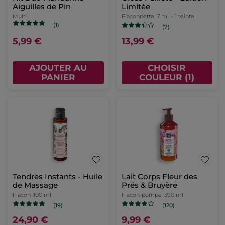
Aiguilles de Pin
Limitée
Multi
Flaconnette
7 ml
- 1 teinte
(1)
(7)
5,99 €
13,99 €
AJOUTER AU
CHOISIR
PANIER
COULEUR (1)
Tendres Instants - Huile
Lait Corps Fleur des
de Massage
Prés & Bruyère
Flacon
100 ml
Flacon-pompe
390 ml
(19)
(120)
24,90 €
9,99 €