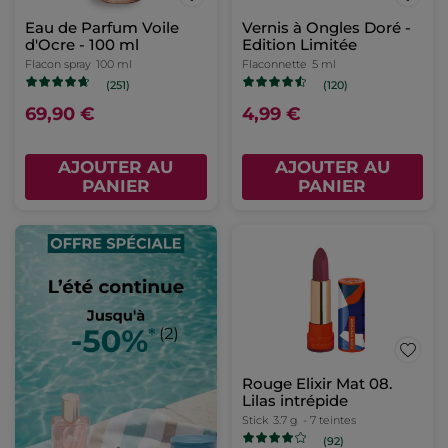
Eau de Parfum Voile
Vernis à Ongles Doré -
d'Ocre - 100 ml
Edition Limitée
Flacon spray
100 ml
Flaconnette
5 ml
(251)
(120)
69,90 €
4,99 €
AJOUTER AU
AJOUTER AU
PANIER
PANIER
Rouge Elixir Mat 08.
Lilas intrépide
Stick
3.7 g
- 7 teintes
(92)