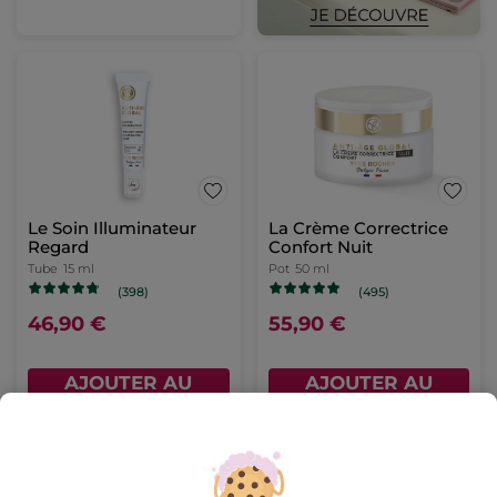
Le Soin Illuminateur
La Crème Correctrice
Regard
Confort Nuit
Tube
15 ml
Pot
50 ml
(398)
(495)
46,90 €
55,90 €
AJOUTER AU
AJOUTER AU
PANIER
PANIER