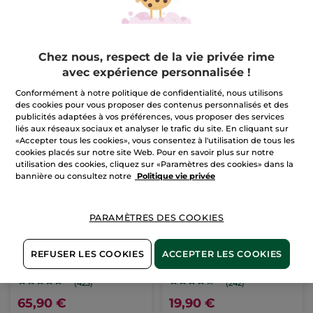
Chez nous, respect de la vie privée rime
avec expérience personnalisée !
Conformément à notre politique de confidentialité, nous utilisons
des cookies pour vous proposer des contenus personnalisés et des
publicités adaptées à vos préférences, vous proposer des services
liés aux réseaux sociaux et analyser le trafic du site. En cliquant sur
«Accepter tous les cookies», vous consentez à l'utilisation de tous les
cookies placés sur notre site Web. Pour en savoir plus sur notre
utilisation des cookies, cliquez sur «Paramètres des cookies» dans la
bannière ou consultez notre
Politique vie privée
PARAMÈTRES DES COOKIES
Concentré bi-phase
Rouge Elixir Glow
récupérateur nuit -
REFUSER LES COOKIES
ACCEPTER LES COOKIES
Anti-Âge Global
Flacon pipette
30 ml
Stick
3.5 g
- 4 teintes
(423)
(242)
65,90 €
19,90 €