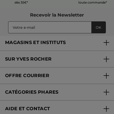
dès 35€*
toute commande*
Recevoir
la Newsletter
OK
MAGASINS ET INSTITUTS
Trouver un magasin ou institut
SUR YVES ROCHER
Soins en institut
Qui sommes-nous
Carte fidélité magasin
OFFRE COURRIER
Nos engagements
Offre courrier
Fondation Yves Rocher
CATÉGORIES PHARES
Blog Act Beautiful
Nouveautés
AIDE ET CONTACT
Promotions