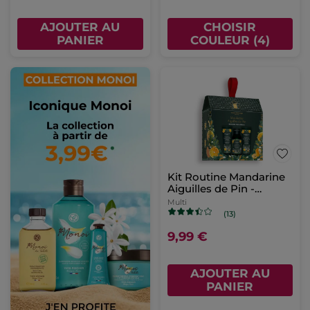
AJOUTER AU
CHOISIR
PANIER
COULEUR (4)
Kit Routine Mandarine
Aiguilles de Pin -
Edition limitée
Multi
(13)
9,99 €
AJOUTER AU
PANIER