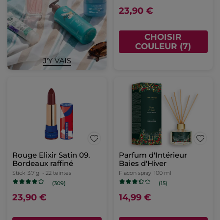
23,90 €
CHOISIR
COULEUR (7)
Rouge Elixir Satin 09.
Parfum d'Intérieur
Bordeaux raffiné
Baies d'Hiver
Stick
3.7 g
- 22 teintes
Flacon spray
100 ml
(309)
(15)
23,90 €
14,99 €