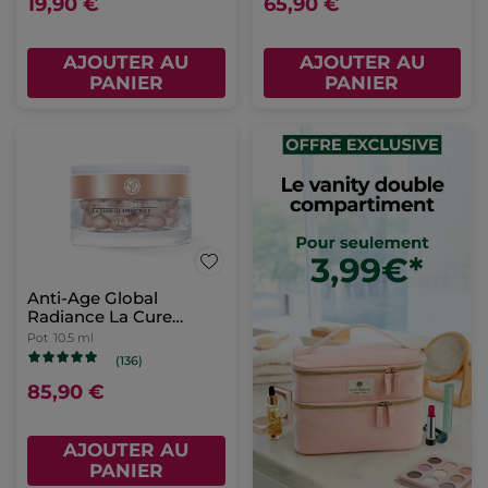
19,90 €
65,90 €
AJOUTER AU
AJOUTER AU
PANIER
PANIER
Anti-Age Global
Radiance La Cure
Illuminatrice
Pot
10.5 ml
(136)
85,90 €
AJOUTER AU
PANIER