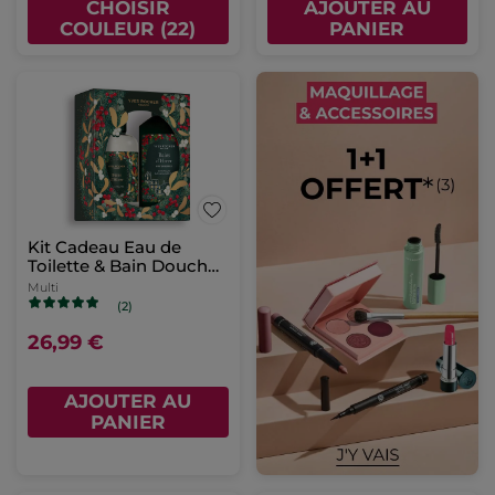
CHOISIR
AJOUTER AU
COULEUR (22)
PANIER
Kit Cadeau Eau de
Toilette & Bain Douche
Baies d'Hiver
Multi
(2)
26,99 €
AJOUTER AU
PANIER