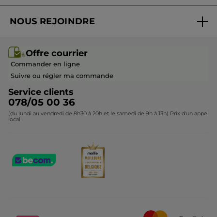
Suivre ma commande
Best-sellers
NOUS REJOINDRE
Mes cadeaux
Idées cadeaux
Rejoindre nos équipes
Offre courrier / dépliant
Collection Monoï
Offre courrier
Devenir franchisé ou gérant
Questions & Réponses
Collection de Noël
Commander en ligne
Contactez-nous
Suivre ou régler ma commande
Service clients
078/05 00 36
(du lundi au vendredi de 8h30 à 20h et le samedi de 9h à 13h) Prix d'un appel
local