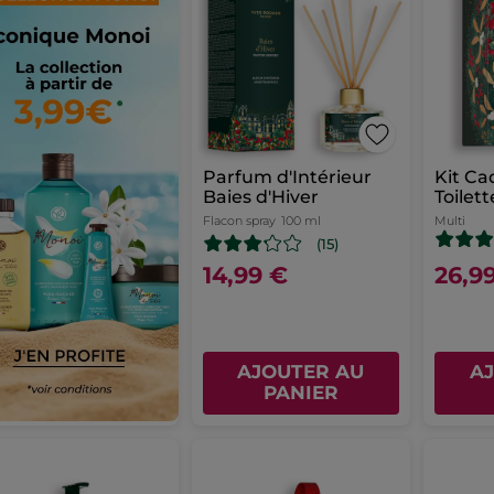
Parfum d'Intérieur
Kit C
Baies d'Hiver
Toilet
Douche
Flacon spray
100 ml
Multi
(15)
14,99 €
26,9
AJOUTER AU
A
PANIER