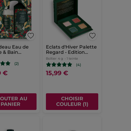
adeau Eau de
Eclats d'Hiver Palette
te & Bain
Regard - Edition
 Baies d'Hiver
Limitée
Boîtier
4 g
- 1 teinte
(2)
(4)
9 €
15,99 €
JOUTER AU
CHOISIR
PANIER
COULEUR (1)