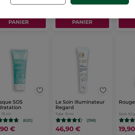
AJOUTER AU
AJOUTER AU
A
PANIER
PANIER
sque SOS
Le Soin Illuminateur
Rouge 
ratation
Regard
75 ml
Tube
15 ml
Stick
3.5 
(620)
(398)
,90 €
46,90 €
19,9