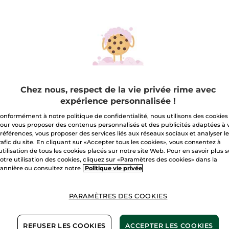
ons cette sélection produits à la place.
Chez nous, respect de la vie privée rime avec
expérience personnalisée !
onformément à notre politique de confidentialité, nous utilisons des cookies
our vous proposer des contenus personnalisés et des publicités adaptées à 
références, vous proposer des services liés aux réseaux sociaux et analyser l
rafic du site. En cliquant sur «Accepter tous les cookies», vous consentez à
'utilisation de tous les cookies placés sur notre site Web. Pour en savoir plus 
otre utilisation des cookies, cliquez sur «Paramètres des cookies» dans la
l Crème
Supra essence
Anti-A
annière ou consultez notre
Politique vie privée
ratation Non-
correctrice jour -
Radia
op 48H
Anti-Âge Global
Illumi
50 ml
Flacon pipette
50 ml
Pot
10.5 
PARAMÈTRES DES COOKIES
(1504)
(1020)
,90 €
65,90 €
85,9
REFUSER LES COOKIES
ACCEPTER LES COOKIES