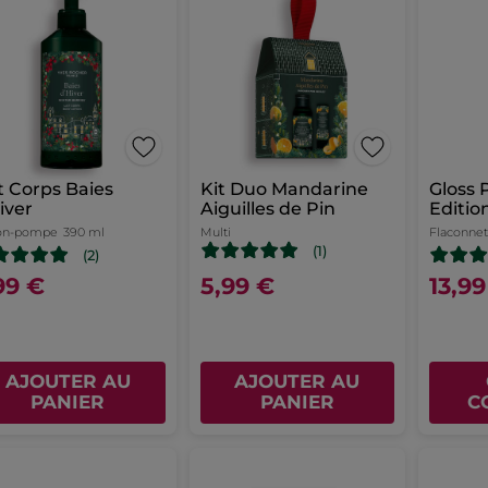
t Corps Baies
Kit Duo Mandarine
Gloss P
iver
Aiguilles de Pin
Editio
on-pompe
390 ml
Multi
Flaconnet
(1)
(2)
99 €
5,99 €
13,99
AJOUTER AU
AJOUTER AU
PANIER
PANIER
C