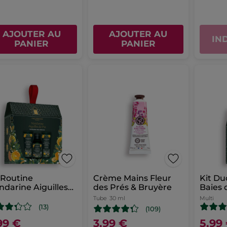
AJOUTER AU
AJOUTER AU
IN
PANIER
PANIER
 Routine
Crème Mains Fleur
Kit Du
darine Aiguilles
des Prés & Bruyère
Baies 
Pin - Edition
i
Tube
30 ml
Multi
itée
(13)
(109)
99 €
3,99 €
5,99