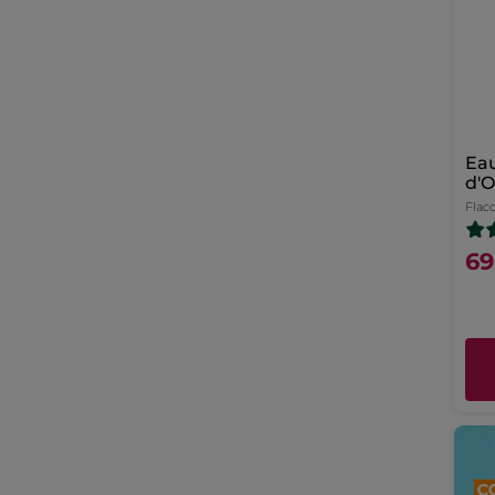
Eau
d'O
Flac
69