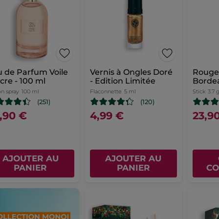
 de Parfum Voile
Vernis à Ongles Doré
Rouge 
cre - 100 ml
- Edition Limitée
Bordea
on spray
100 ml
Flaconnette
5 ml
Stick
3.7 
(251)
(120)
,90 €
4,99 €
23,9
AJOUTER AU
AJOUTER AU
PANIER
PANIER
CO