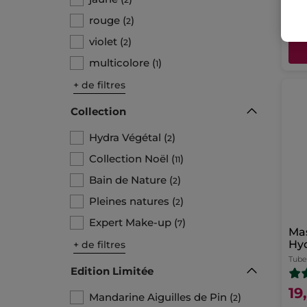
rouge
(
)
2
violet
(
)
2
multicolore
(
)
1
+ de filtres
Collection
Hydra Végétal
(
)
2
Collection Noël
(
)
11
Bain de Nature
(
)
2
Pleines natures
(
)
2
Expert Make-up
(
)
7
Ma
Hyd
+ de filtres
Tube
Edition Limitée
19
Mandarine Aiguilles de Pin
(
)
2