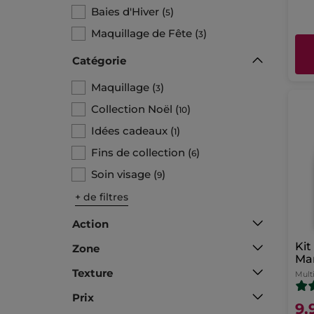
Baies d'Hiver
(
)
5
Maquillage de Fête
(
)
3
Catégorie
Maquillage
(
)
3
Collection Noël
(
)
10
Idées cadeaux
(
)
1
Fins de collection
(
)
6
Soin visage
(
)
9
+ de filtres
Action
Kit
Zone
Man
de 
Texture
Mult
lim
Prix
9,