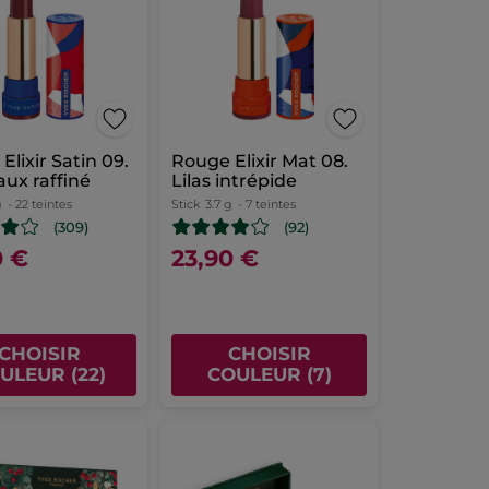
Elixir Satin 09.
Rouge Elixir Mat 08.
ux raffiné
Lilas intrépide
g
- 22 teintes
Stick
3.7 g
- 7 teintes
(309)
(92)
0 €
23,90 €
CHOISIR
CHOISIR
ULEUR (22)
COULEUR (7)