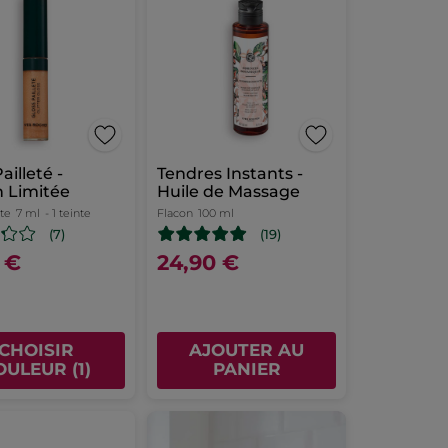
ailleté -
Tendres Instants -
n Limitée
Huile de Massage
te
7 ml
- 1 teinte
Flacon
100 ml
(7)
(19)
 €
24,90 €
CHOISIR
AJOUTER AU
OULEUR (1)
PANIER