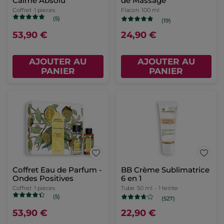
Calme Absolu
de Massage
Coffret
1 pieces
Flacon
100 ml
(5)
(19)
53,90 €
24,90 €
AJOUTER AU
AJOUTER AU
PANIER
PANIER
Coffret Eau de Parfum -
BB Crème Sublimatrice
Ondes Positives
6 en 1
Coffret
1 pieces
Tube
50 ml
- 1 teinte
(5)
(527)
53,90 €
22,90 €