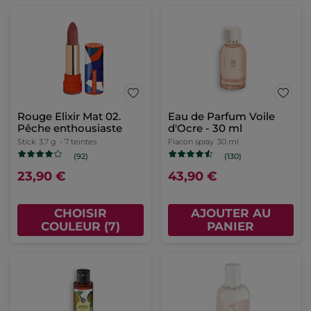
Rouge Elixir Mat 02.
Eau de Parfum Voile
Pêche enthousiaste
d'Ocre - 30 ml
Stick
3.7 g
- 7 teintes
Flacon spray
30 ml
(92)
(130)
23,90 €
43,90 €
CHOISIR
AJOUTER AU
COULEUR (7)
PANIER