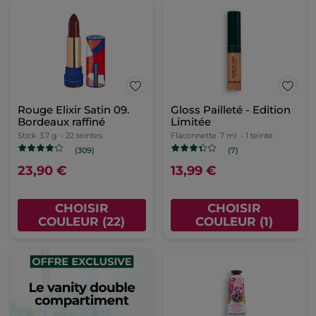
Rouge Elixir Satin 09.
Gloss Pailleté - Edition
Bordeaux raffiné
Limitée
Stick
3.7 g
- 22 teintes
Flaconnette
7 ml
- 1 teinte
(309)
(7)
23,90 €
13,99 €
CHOISIR
CHOISIR
COULEUR (22)
COULEUR (1)