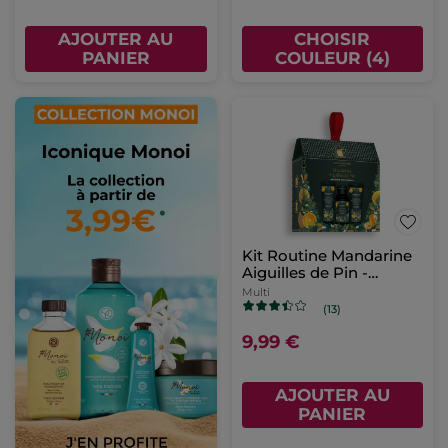
AJOUTER AU
CHOISIR
PANIER
COULEUR (4)
Kit Routine Mandarine
Aiguilles de Pin -
Edition limitée
Multi
(13)
9,99 €
AJOUTER AU
PANIER