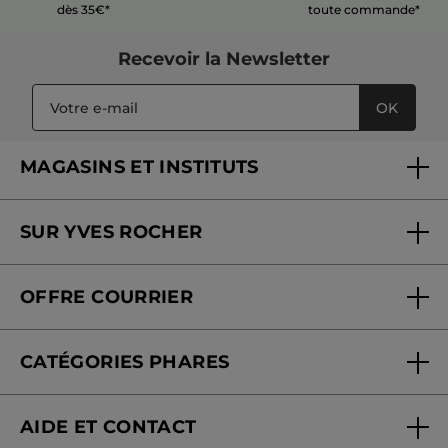
dès 35€*
toute commande*
Recevoir
la Newsletter
OK
MAGASINS ET INSTITUTS
Trouver un magasin ou institut
SUR YVES ROCHER
Soins en institut
Qui sommes-nous
Carte fidélité magasin
OFFRE COURRIER
Nos engagements
Offre courrier
Fondation Yves Rocher
CATÉGORIES PHARES
Blog Act Beautiful
Nouveautés
AIDE ET CONTACT
Promotions