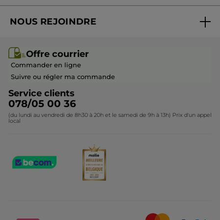
Suivre ma commande
Best-sellers
NOUS REJOINDRE
Mes cadeaux
Idées cadeaux
Rejoindre nos équipes
Offre courrier / dépliant
Collection Monoï
Offre courrier
Devenir franchisé ou gérant
Questions & Réponses
Collection de Noël
Commander en ligne
Contactez-nous
Suivre ou régler ma commande
Service clients
078/05 00 36
(du lundi au vendredi de 8h30 à 20h et le samedi de 9h à 13h) Prix d'un appel
local