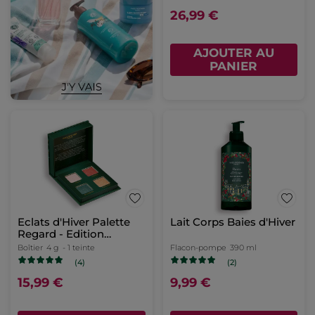
26,99 €
AJOUTER AU
PANIER
Eclats d'Hiver Palette
Lait Corps Baies d'Hiver
Regard - Edition
Limitée
Boîtier
4 g
- 1 teinte
Flacon-pompe
390 ml
(4)
(2)
15,99 €
9,99 €