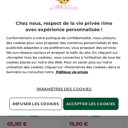
Chez nous, respect de la vie privée rime
avec expérience personnalisée !
Conformément à notre politique de confidentialité, nous utilisons
des cookies pour vous proposer des contenus personnalisés et des
publicités adaptées à vos préférences, vous proposer des services
liés aux réseaux sociaux et analyser le trafic du site. En cliquant sur
«Accepter tous les cookies», vous consentez à l'utilisation de tous les
cookies placés sur notre site Web. Pour en savoir plus sur notre
utilisation des cookies, cliquez sur «Paramètres des cookies» dans la
bannière ou consultez notre
Politique vie privée
PARAMÈTRES DES COOKIES
Concentré bi-phase
Rouge Elixir Glow
récupérateur nuit -
REFUSER LES COOKIES
ACCEPTER LES COOKIES
Anti-Âge Global
Flacon pipette
30 ml
Stick
3.5 g
- 4 teintes
(423)
(242)
65,90 €
19,90 €