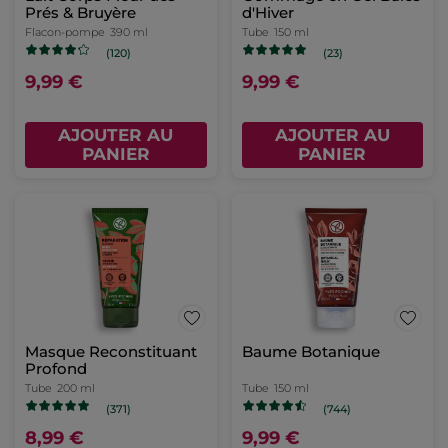
Prés & Bruyère
d'Hiver
Flacon-pompe
390 ml
Tube
150 ml
(120)
(23)
9,99 €
9,99 €
AJOUTER AU
AJOUTER AU
PANIER
PANIER
Masque Reconstituant
Baume Botanique
Profond
Tube
200 ml
Tube
150 ml
(371)
(744)
8,99 €
9,99 €