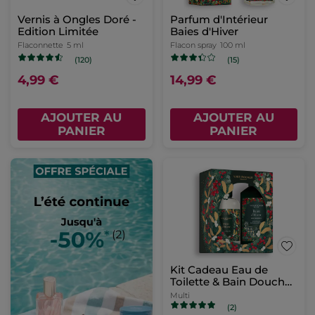
Vernis à Ongles Doré -
Parfum d'Intérieur
Edition Limitée
Baies d'Hiver
Flaconnette
5 ml
Flacon spray
100 ml
(120)
(15)
4,99 €
14,99 €
AJOUTER AU
AJOUTER AU
PANIER
PANIER
Kit Cadeau Eau de
Toilette & Bain Douche
Baies d'Hiver
Multi
(2)