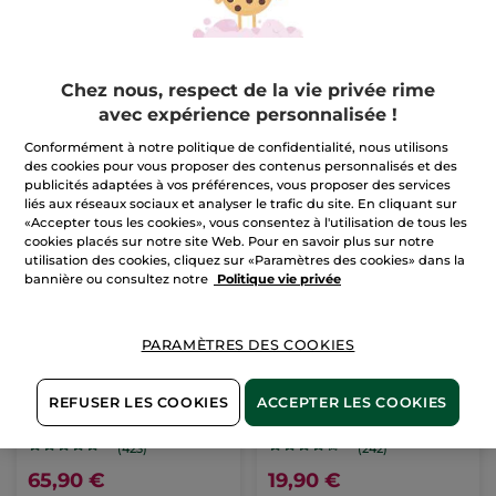
Chez nous, respect de la vie privée rime
avec expérience personnalisée !
Conformément à notre politique de confidentialité, nous utilisons
des cookies pour vous proposer des contenus personnalisés et des
publicités adaptées à vos préférences, vous proposer des services
liés aux réseaux sociaux et analyser le trafic du site. En cliquant sur
«Accepter tous les cookies», vous consentez à l'utilisation de tous les
cookies placés sur notre site Web. Pour en savoir plus sur notre
utilisation des cookies, cliquez sur «Paramètres des cookies» dans la
bannière ou consultez notre
Politique vie privée
PARAMÈTRES DES COOKIES
Concentré bi-phase
Rouge Elixir Glow
récupérateur nuit -
REFUSER LES COOKIES
ACCEPTER LES COOKIES
Anti-Âge Global
Flacon pipette
30 ml
Stick
3.5 g
- 4 teintes
(423)
(242)
65,90 €
19,90 €