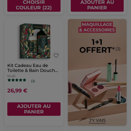
CHOISIR
AJOUTER AU
COULEUR (22)
PANIER
Kit Cadeau Eau de
Toilette & Bain Douche
Baies d'Hiver
Multi
(2)
26,99 €
AJOUTER AU
PANIER