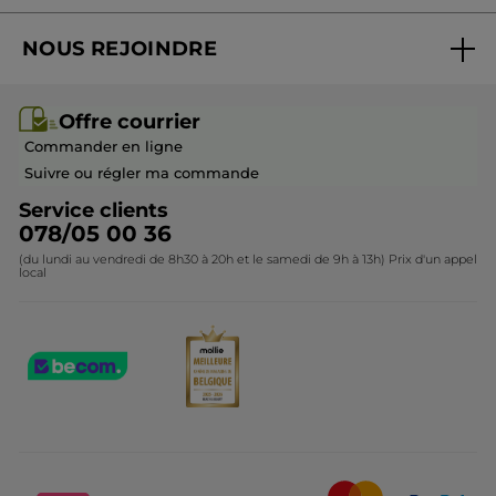
Suivre ma commande
Best-sellers
NOUS REJOINDRE
Mes cadeaux
Idées cadeaux
Rejoindre nos équipes
Offre courrier / dépliant
Collection Monoï
Offre courrier
Devenir franchisé ou gérant
Questions & Réponses
Collection de Noël
Commander en ligne
Contactez-nous
Suivre ou régler ma commande
Service clients
078/05 00 36
(du lundi au vendredi de 8h30 à 20h et le samedi de 9h à 13h) Prix d'un appel
local