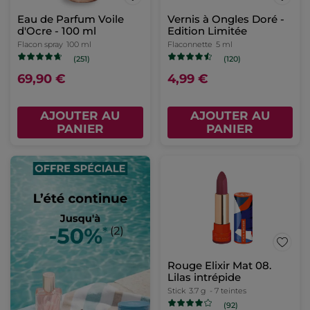
Eau de Parfum Voile
Vernis à Ongles Doré -
d'Ocre - 100 ml
Edition Limitée
Flacon spray
100 ml
Flaconnette
5 ml
(251)
(120)
69,90 €
4,99 €
AJOUTER AU
AJOUTER AU
PANIER
PANIER
Rouge Elixir Mat 08.
Lilas intrépide
Stick
3.7 g
- 7 teintes
(92)