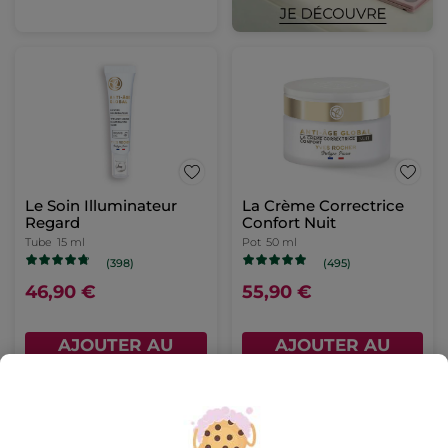
Le Soin Illuminateur
La Crème Correctrice
Regard
Confort Nuit
Tube
15 ml
Pot
50 ml
(398)
(495)
46,90 €
55,90 €
AJOUTER AU
AJOUTER AU
PANIER
PANIER