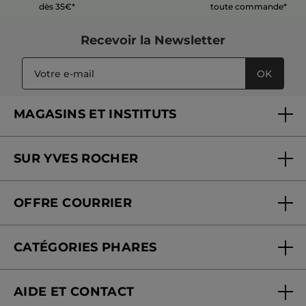
dès 35€*
toute commande*
Recevoir
la Newsletter
OK
MAGASINS ET INSTITUTS
Trouver un magasin ou institut
SUR YVES ROCHER
Soins en institut
Qui sommes-nous
Carte fidélité magasin
OFFRE COURRIER
Nos engagements
Offre courrier
Fondation Yves Rocher
CATÉGORIES PHARES
Blog Act Beautiful
Nouveautés
AIDE ET CONTACT
Promotions