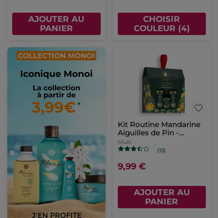
AJOUTER AU
CHOISIR
PANIER
COULEUR (4)
Kit Routine Mandarine
Aiguilles de Pin -
Edition limitée
Multi
(13)
9,99 €
AJOUTER AU
PANIER