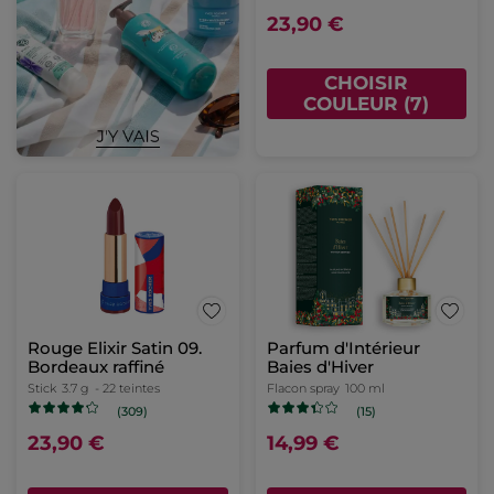
23,90 €
CHOISIR
COULEUR (7)
Rouge Elixir Satin 09.
Parfum d'Intérieur
Bordeaux raffiné
Baies d'Hiver
Stick
3.7 g
- 22 teintes
Flacon spray
100 ml
(309)
(15)
23,90 €
14,99 €