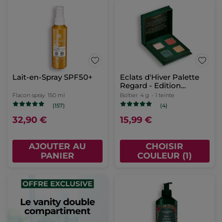
Lait-en-Spray SPF50+
Eclats d'Hiver Palette
Regard - Edition
Limitée
Flacon spray
150 ml
Boîtier
4 g
- 1 teinte
(157)
(4)
32,90 €
15,99 €
AJOUTER AU
CHOISIR
PANIER
COULEUR (1)