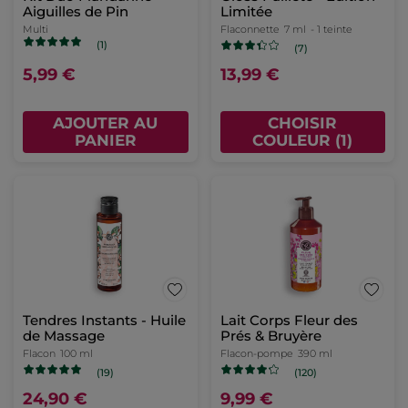
Aiguilles de Pin
Limitée
Multi
Flaconnette
7 ml
- 1 teinte
(1)
(7)
5,99 €
13,99 €
AJOUTER AU
CHOISIR
PANIER
COULEUR (1)
Tendres Instants - Huile
Lait Corps Fleur des
de Massage
Prés & Bruyère
Flacon
100 ml
Flacon-pompe
390 ml
(19)
(120)
24,90 €
9,99 €