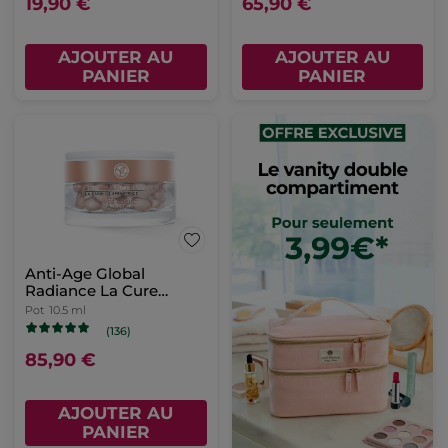
19,90 €
65,90 €
AJOUTER AU
AJOUTER AU
PANIER
PANIER
Anti-Age Global
Radiance La Cure
Illuminatrice
Pot
10.5 ml
(136)
85,90 €
AJOUTER AU
PANIER